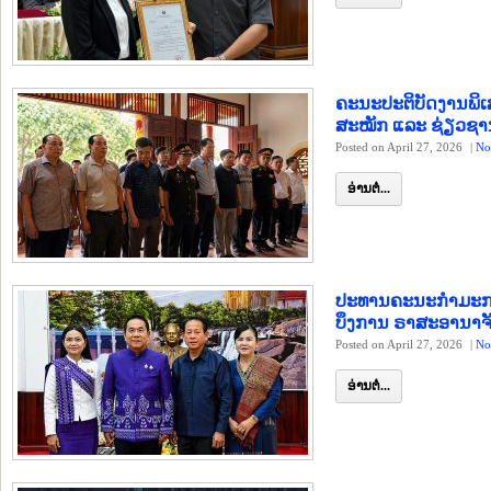
ຄະນະປະຕິບັດງານພ
ສະໝັກ ແລະ ຊ່ຽວຊານ
Posted on April 27, 2026
|
No
ອ່ານຕໍ່...
ປະທານຄະນະກຳມະການປ
ບຶງການ ຣາສະອານາຈ
Posted on April 27, 2026
|
No
ອ່ານຕໍ່...