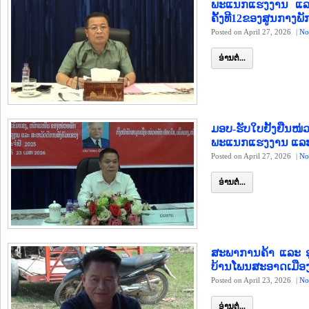
ພະແນກແຮງງານ ແລະ 
ຄັ້ງທີ12ຂອງສູນກາງພ
Posted on April 27, 2026
|
No
ອ່ານຕໍ່...
ມອບ-ຮັບໃບຢັ້ງຢືນໜ
ພະແນກແຮງງານ ແລະ
Posted on April 27, 2026
|
No
ອ່ານຕໍ່...
ສະພາການຄ້າ ແລະ ອຸດ
ບ້ານໂພນສະອາດເມືອ
Posted on April 23, 2026
|
No
ອ່ານຕໍ່...