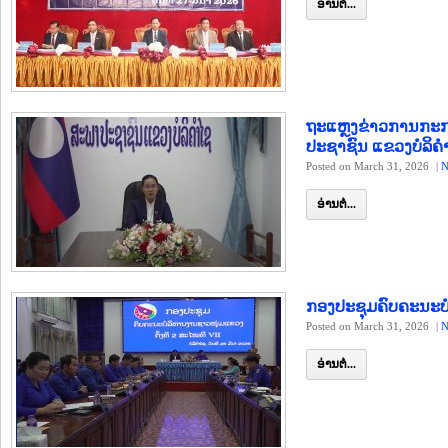
ອ່ານຕໍ່...
ຖະແຫຼງຂ່າວການກະ
ປະຊາຊົນ ແຂວງບໍລິຄຳ
Posted on March 31, 2026
|
N
ອ່ານຕໍ່...
ກອງປະຊຸມຄົບຄະນະບໍລ
Posted on March 31, 2026
|
N
ອ່ານຕໍ່...