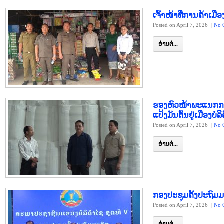
ເຈົ້າໜ້າທີ່ການຄ້າເມ
Posted on April 7, 2026
|
No 
ອ່ານຕໍ່...
ຮອງຫົວໜ້າພະແນກກະ
ແປ້ງມັນຕົ້ນຢູ່ເມືອງບໍລິ
Posted on April 7, 2026
|
No 
ອ່ານຕໍ່...
ກອງປະຊຸມຄັ້ງປະຖົມ
Posted on April 7, 2026
|
No 