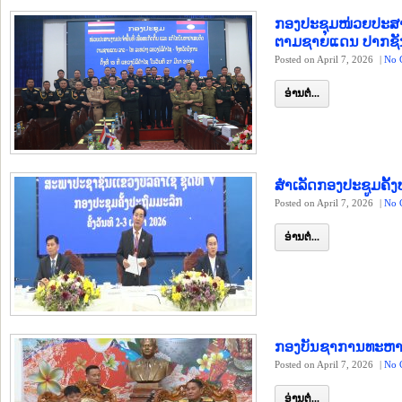
ກອງປະຊຸມໜ່ວຍປະສານ
ຕາມຊາຍແດນ ປາກຊັນ
Posted on April 7, 2026
|
No 
ອ່ານຕໍ່...
ສຳເລັດກອງປະຊູມຄັ້
Posted on April 7, 2026
|
No 
ອ່ານຕໍ່...
ກອງບັນຊາການທະຫາ
Posted on April 7, 2026
|
No 
ອ່ານຕໍ່...