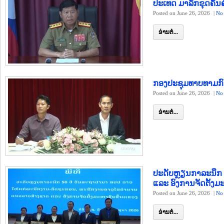
ປະເທດ ມາລັກຂຸດຄົ້ນຄ
Posted on June 26, 2026
|
No
ອ່ານຕໍ່...
ກອງປະຊຸມທາບທາມກົດ
Posted on June 26, 2026
|
No
ອ່ານຕໍ່...
ປະດັບຫຼຽນກາລະນຶກ
ແລະ ອົງການຈັດຕັ້ງມ
Posted on June 26, 2026
|
No
ອ່ານຕໍ່...