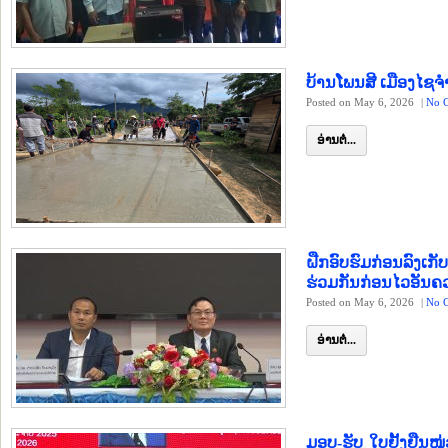
ບ້ານໂພນສີ ເມືອງໄຊຈ
Posted on May 6, 2026
|
No 
ອ່ານຕໍ່...
ຝືກອົບຮົມກ່ອນລົງເກັ
ຮ່ວມກັນກ່ອນໄວອັນຄ
Posted on May 6, 2026
|
No 
ອ່ານຕໍ່...
ມອບ-ຮັບ ໃບຢັ້ງຢືນ