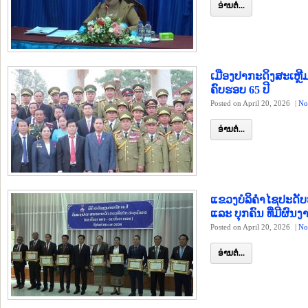
ອ່ານຕໍ່...
ເມືອງປາກະດິງສະເຫຼ
ຄົບຮອບ 65 ປີ
Posted on April 20, 2026
|
No
ອ່ານຕໍ່...
ແຂວງບໍລິຄຳໄຊປະດັບ
ແລະ ບຸກຄົນ ທີ່ມີຜົນງາ
Posted on April 20, 2026
|
No
ອ່ານຕໍ່...