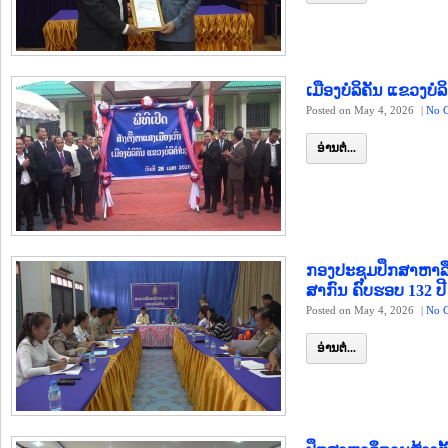
ເມືອງບໍລິຄັນ ແຂວງບໍລ
Posted on May 4, 2026
|
No 
ອ່ານຕໍ່...
ກອງປະຊຸມປຶກສາຫາລ
ສາກົນ ຄົບຮອບ 132 ປີ
Posted on May 4, 2026
|
No 
ອ່ານຕໍ່...