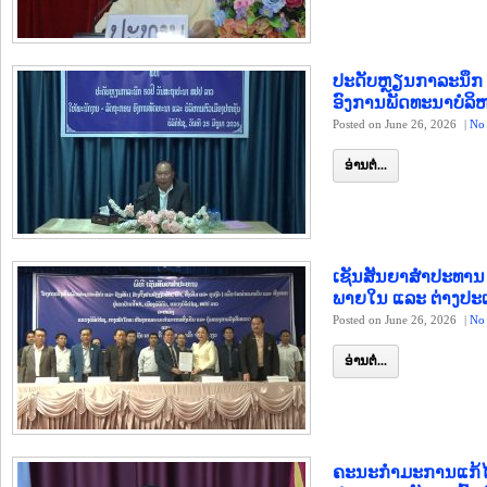
ປະດັບຫຼຽນກາລະນຶກ
ອົງການພັດທະນາບໍລິ
Posted on June 26, 2026
|
No
ອ່ານຕໍ່...
ເຊັນສັນຍາສຳປະທານ 
ພາຍໃນ ແລະ ຕ່າງປະ
Posted on June 26, 2026
|
No
ອ່ານຕໍ່...
ຄະນະກຳມະການແກ້ໄ