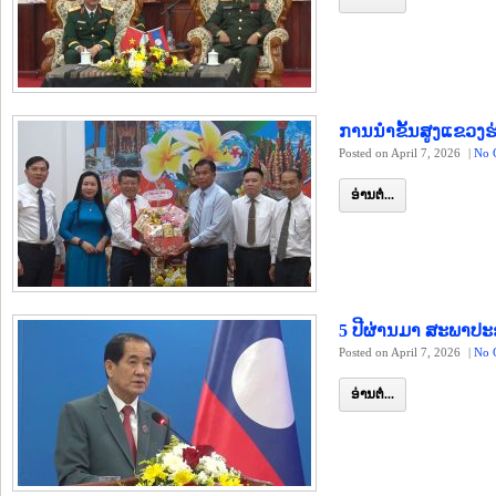
ການນຳຂັ້ນສູງແຂວງຮ
Posted on April 7, 2026
|
No 
ອ່ານຕໍ່...
5 ປີຜ່ານມາ ສະພາປະຊ
Posted on April 7, 2026
|
No 
ອ່ານຕໍ່...