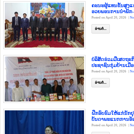
ຄະນະຜູ້ແທນຂັ້ນສູ
ອວຍພອນການນຳພັກ-ລ
Posted on April 20, 2026
|
No
ອ່ານຕໍ່...
ບໍລິສັດຮ່ວມມືເສດຖະກ
ປະຊາຊົນກຸ່ມບ້ານເມື
Posted on April 20, 2026
|
No
ອ່ານຕໍ່...
ຝືກອົບຮົມໃຫ້ແກ່ນັກ
ບັນດາພະແນກການອ້
Posted on April 20, 2026
|
No