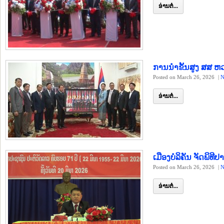
ອ່ານຕໍ່...
ການນຳຂັ້ນສູງ ສສ 
Posted on March 26, 2026
|
N
ອ່ານຕໍ່...
ເມືອງບໍລິຄັນ ຈັດພິທ
Posted on March 26, 2026
|
N
ອ່ານຕໍ່...