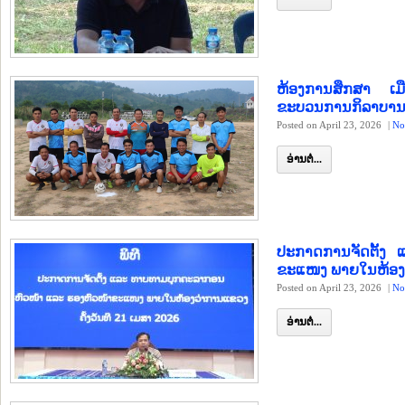
ຫ້ອງການສຶກສາ ເ
ຂະບວນການກິລາບານ
Posted on April 23, 2026
|
No
ອ່ານຕໍ່...
ປະກາດການຈັດຕັ້ງ
ຂະແໜງ ພາຍໃນຫ້ອງ
Posted on April 23, 2026
|
No
ອ່ານຕໍ່...