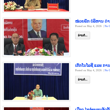
ໜ່ວຍພັກ ບໍລິຫານ ດ່
Posted on May 4, 2026
|
No 
ອ່ານຕໍ່...
ເຕັກໂນໂລຊີ ແລະ ກາ
Posted on May 4, 2026
|
No 
ອ່ານຕໍ່...
ເມືອງ ໄຊຈຳພອນຈັດຕ