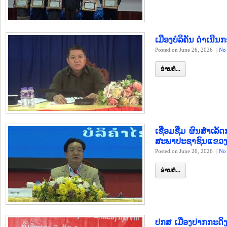
ເມືອງບໍລິຄັນ ດຳເນ
Posted on June 26, 2026
|
No
ອ່ານຕໍ່...
ເຊື່ອມຊືມ ຜົນສຳເລ
ສະພາປະຊາຊົນແຂວງ 
Posted on June 26, 2026
|
No
ອ່ານຕໍ່...
ປກສ ເມືອງປາກກະດິງ 