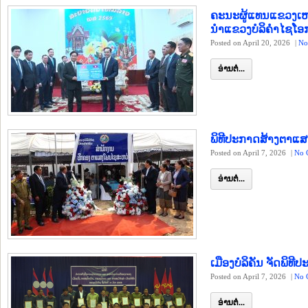
ຄະນະຜູ້ແທນແຂວງເ
ນຳແຂວງບໍລິຄຳໄຊໂອກ
Posted on April 20, 2026
|
No
ອ່ານຕໍ່...
ພິທີປະກາດສ້າງຕາແສ
Posted on April 7, 2026
|
No 
ອ່ານຕໍ່...
ເມືອງບໍລິຄັນ ຈັດພ
Posted on April 7, 2026
|
No 
ອ່ານຕໍ່...