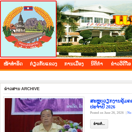
BOLIKHAMXAY PROVINCE
ໜ້າ​ທຳ​ອິດ
​ກ່ຽວ​ກັບ​ແຂວງ
​ການ​ເມືອງ
ນິ​ຕິ​ກຳ
ຂ່າວ​ວີ​ດີ​ໂອ
ຊົມເຊີຍ ວັນຊາດ ທີ 2 ທັນວາ
​ຂ່າວ​ສານ ARCHIVE
ສະຫຼຸບວຽກງານຄຸ້ມຄ
ປະຈຳປີ 2026
Posted on June 26, 2026
|
No
ອ່ານຕໍ່...