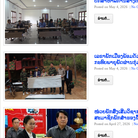
ປຶກສາຫາລຶການສ້າງຕ
Posted on May 4, 2026
|
No 
ອ່ານຕໍ່...
ເລຂາພັກເມືອງພ້ອມດ
ກະທົບພາຍຸພັດຜ່ານກຸ
Posted on May 4, 2026
|
No 
ອ່ານຕໍ່...
ໜ່ວຍພັກສົ່ງເສີມວ
ສະມາຊິກພັກສຳຮອງຂື
Posted on April 27, 2026
|
No
ອ່ານຕໍ່...