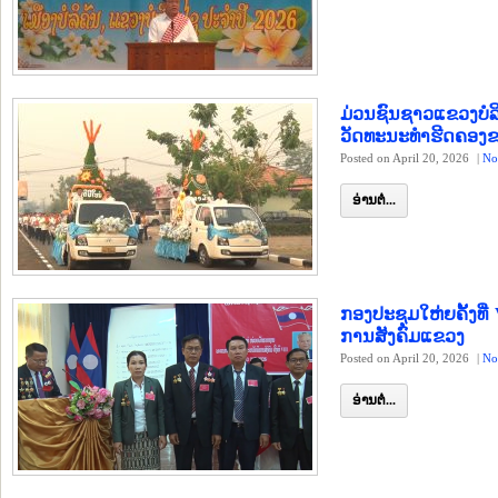
ມ່ວນຊົນຊາວແຂວງບໍ
ວັດທະນະທຳຮີດຄອງຂ
Posted on April 20, 2026
|
No
ອ່ານຕໍ່...
ກອງປະຊຸມໃຫ່ຍຄັ້ງ
ການສັງຄົມແຂວງ
Posted on April 20, 2026
|
No
ອ່ານຕໍ່...