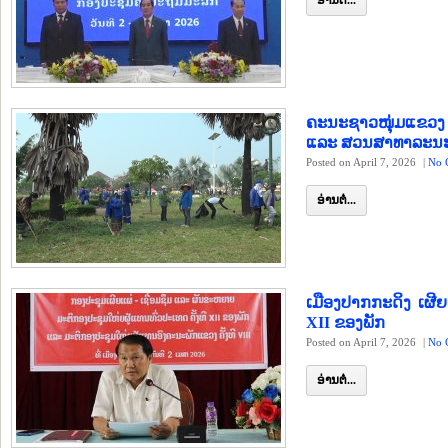
ອ່ານຕໍ່...
ຄະນະຊາວໜຸ່ມແຂວງ
ແລະ ສວນສາທາລະນະ ທ
Posted on April 7, 2026
|
No 
ອ່ານຕໍ່...
ເມືອງປາກກະດິງ ເຜີຍ
XII ຂອງພັກ
Posted on April 7, 2026
|
No 
ອ່ານຕໍ່...