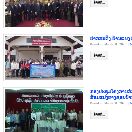
ອ່ານຕໍ່...
ປາກກະດິງ-ບ້ານແພງ 
Posted on March 31, 2026
|
N
ອ່ານຕໍ່...
ກອງປະຊຸມໂຄງການກໍ
ສ້ອມແປງທາງຊອຍບ້
Posted on March 31, 2026
|
N
ອ່ານຕໍ່...