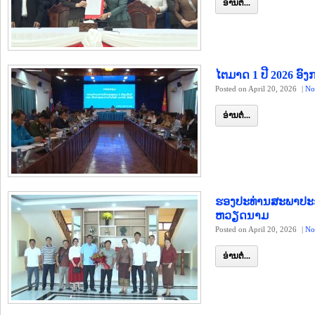
ອ່ານຕໍ່...
ໄຕມາດ 1 ປີ 2026 ອົງ
Posted on April 20, 2026
|
No
ອ່ານຕໍ່...
ຮອງປະທ່ານສະພາປ
ຫວຽດນາມ
Posted on April 20, 2026
|
No
ອ່ານຕໍ່...