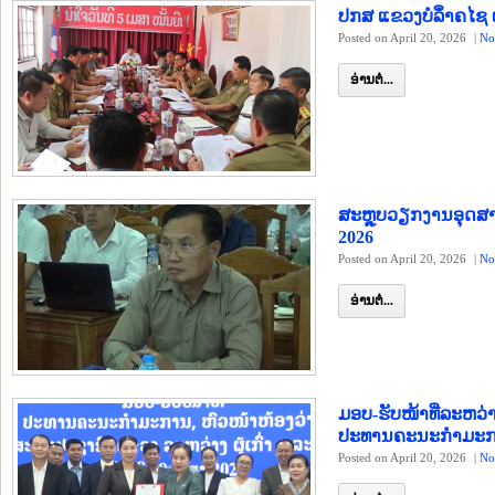
ປກສ ແຂວງບໍລິຳຄໄຊ 
Posted on April 20, 2026
|
No
ອ່ານຕໍ່...
ສະຫຼຸບວຽກງານອຸດສ
2026
Posted on April 20, 2026
|
No
ອ່ານຕໍ່...
ມອບ-ຮັບໜ້າທີ່ລະ
ປະທານຄະນະກຳມະການ
Posted on April 20, 2026
|
No