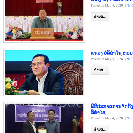
Posted on May 4, 2026
|
No 
ອ່ານຕໍ່...
ແຂວງ ບໍລິຄຳໄຊ ຫວນ
Posted on May 4, 2026
|
No 
ອ່ານຕໍ່...
ພິທີປະກາດການຈັດຕັ
ລິຄຳໄຊ
Posted on May 4, 2026
|
No 
ອ່ານຕໍ່...