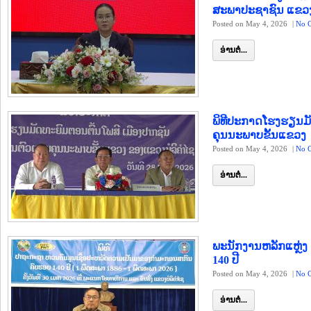
ສະພາປະຊາຊົນ ແຂວງ
Posted on May 4, 2026
|
No 
ອ່ານຕໍ່...
ພິທີປະກາດໂຮງຮຽນມ
ຄຸນນະພາບຂັ້ນແຂວງ
Posted on May 4, 2026
|
No 
ອ່ານຕໍ່...
ພະນັກງານຫລັກແຫຼ່
140 ປີ
Posted on May 4, 2026
|
No 
ອ່ານຕໍ່...