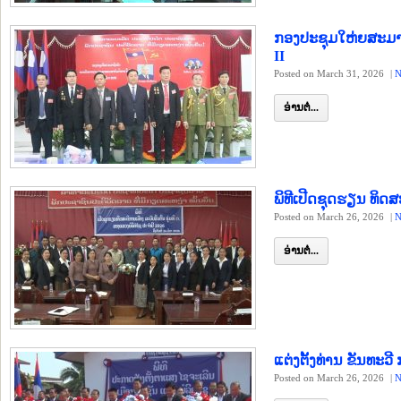
ກອງປະຊຸມໃຫ່ຍສະມາຊ
II
Posted on March 31, 2026
|
N
ອ່ານຕໍ່...
ພິທີເປີດຊຸດຮຽນ ທິດສ
Posted on March 26, 2026
|
N
ອ່ານຕໍ່...
ແຕ່ງຕັ້ງທ່ານ ຂັນທ
Posted on March 26, 2026
|
N