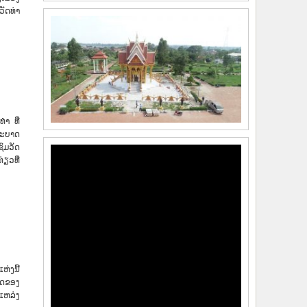
ວັດທ່າ
ຳ ທີ່
ພະບາດ
ົມວັດ
ຽວທີ່
ຫ່ງນີ້
າດຂອງ
ແຫລ່ງ