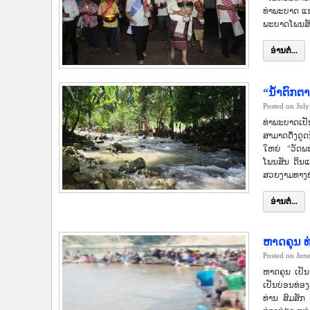
ທ່າພະບາດ ແຂວ
ພະບາດໂພນສັນ
ອ່ານຕໍ່...
“ນ້ຳຕົກຕ
Posted on July
ທ່າພະບາດເປັ
ສາມາດດຶງດູດ
ໃຫຍ່ “ວັດພະ
ໂພນສັນ ດິນແ
ສວຍງາມທາງທຳ
ອ່ານຕໍ່...
ຫາດຄຸນ ທ
Posted on Jun
ຫາດຄຸນ ເປັນອ
ເປັນບ່ອນທ່ອ
ທ່ານ ສົມສັກ