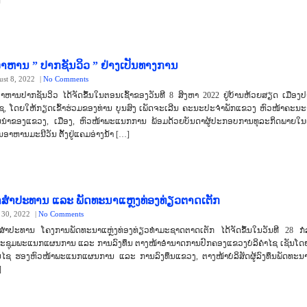
າຫານ ” ປາກຊັນວິວ ” ຢ່າງເປັນທາງການ
ust 8, 2022
|
No Comments
ອາຫານປາກຊັນວິວ ໄດ້ຈັດຂຶ້ນໃນຕອນເຊົ້າຂອງວັນທີ 8 ສິງຫາ 2022 ຢູ່ບ້ານຫ້ວຍສຽດ ເມືອງ
ຊ, ໂດຍໃຫ້ກຽດເຂົ້າຮ່ວມຂອງທ່ານ ບຸນສົງ ເພັດຈະເລີນ ຄະນະປະຈຳພັກແຂວງ ຫົວໜ້າຄະນະຈັ
ນນຳຂອງແຂວງ, ເມືອງ, ຫົວໜ້າພະແນກການ ພ້ອມດ້ວຍບັນດາຜູ້ປະກອບການທຸລະກິດພາຍໃ
ວນອາຫານມະນີວັນ ຕັ້ງຢູ່ແຄມອ່າງນ້ຳ […]
າສໍາປະທານ ແລະ ພັດທະນາແຫຼງທ່ອງທ່ຽວຕາດເຕັກ
y 30, 2022
|
No Comments
ຍາສໍາປະທານ ໂຄງການພັດທະນາແຫຼ່ງທ່ອງທ່ຽວທໍາມະຊາດຕາດເຕັກ ໄດ້ຈັດຂຶ້ນໃນວັນທີ 28 ກໍ
ງປະຊຸມພະແນກແຜນການ ແລະ ການລົງທຶນ ຕາງໜ້າອໍານາດການປົກຄອງແຂວງບໍລິຄຳໄຊ ເຊັນໂດຍ
ນໄຊ ຮອງຫົວໜ້າພະແນກແຜນການ ແລະ ການລົງທຶນແຂວງ, ຕາງໜ້າບໍລິສັດຜູ້ລົງທຶນພັດທະນາ
]