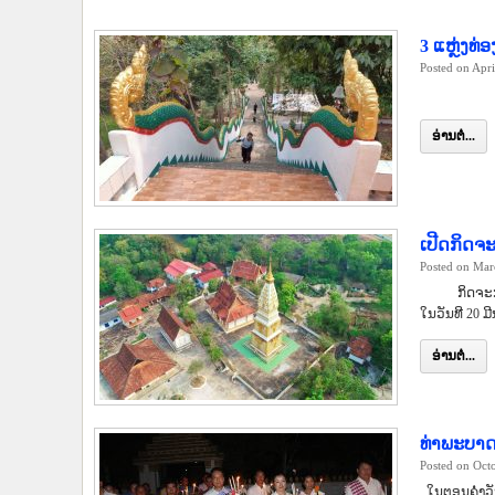
3 ແຫຼ່ງທ
Posted on Apri
ອ່ານຕໍ່...
ເປີດກິດຈ
Posted on Mar
ກິດຈະກຳ ສື່
ໃນວັນທີ 20 ມ
ອ່ານຕໍ່...
ທ່າພະບາດ
Posted on Oct
ໃນຕອນຄໍ່າວັນ