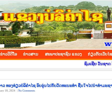
INCE
ຂ່າວ​ວີ​ດີ​ໂອ
​ຂ່າວ​ສານ
ສະພາປະຊາຊົນ ແຂວງ
​ກ່ຽວ​ກັບ​ເວັບ​ໄ
ຊົມເຊີຍ ວັນຊາດ ທີ 2 ທັນວາ
າວ ທອງທ່ຽວບໍລິຄຳໄຊ ອົບອຸ່ນໄປກັບວັດທະນະທຳ ຊື່ນໃຈໄປນຳທຳມະຊ
uary 18, 2024
|
No Comments