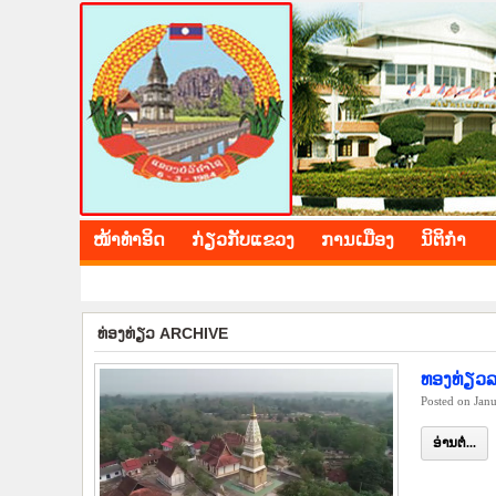
BOLIKHAMXAY PROV
ໜ້າ​ທຳ​ອິດ
​ກ່ຽວ​ກັບ​ແຂວງ
​ການ​ເມືອງ
ນິ​ຕິ​ກຳ
​ທ່ອງ​ທ່ຽວ ARCHIVE
ທອງທ່ຽວລ
Posted on Jan
ອ່ານຕໍ່...