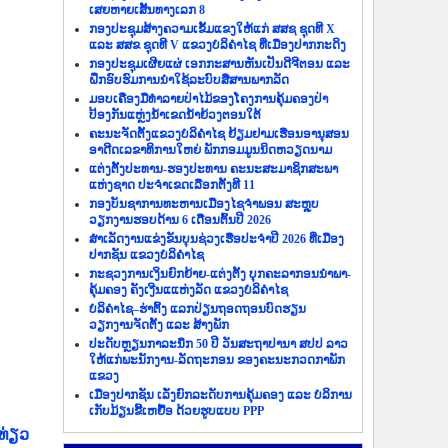
ເສຍຫາຍເສັ້ນທາງເລກ 8
ກອງປະຊຸມສ້າງຄວາມເຂັ້ມແຂງໃຫ້ແກ່ ສສຊ ຊຸດທີ X
ແລະ ສສຂ ຊຸດທີ V ແຂວງບໍລິຄຳໄຊ ທີ່ເມືອງປາກກະດິງ
ກອງປະຊຸມເຜີຍແຜ່ ເອກກະສານຫັນເປັນດີຈີຕອນ ແລະ
ຝຶກອົບຮົມການນຳໃຊ້ລະບົບສື່ສານພາກລັດ
ມອບເຄື່ອງມືທຳລາຍປ່າໄມ້ຂອງໂຄງການຄຸ້ມຄອງປ່າ
ປ້ອງກັນແຫຼ່ງນ້ຳເຂດນ້ຳຍ້ວງຕອນໃຕ້
ຄະນະຈັດຕັ້ງແຂວງບໍລິຄຳໄຊ ຢ້ຽມຢາມເຮືອນອານຸສອນ
ອາດີດເລຂາທິການໃຫຍ່ ພັກກອມມູນນິດຫວຽດນາມ
ແຕ່ງຕັ້ງປະທານ-ຮອງປະທານ ຄະນະສະມາຊິກສະພາ
ແຫ່ງຊາດ ປະຈຳເຂດເລືອກຕັ້ງທີ 11
ກອງບັນຊາການທະຫານເມືອງໄຊຈຳພອນ ສະຫຼຸບ
ວຽກງານຮອບດ້ານ 6 ເດືອນຕົ້ນປີ 2026
ສຳເລັດງານແຂ່ງຂັນບຸນຊ່ວງເຮືອປະຈຳປີ 2026 ທີ່ເມືອງ
ປາກຊັນ ແຂວງບໍລິຄຳໄຊ
ກະຊວງການເງິນຍົກຍ້າຍ-ແຕ່ງຕັ້ງ ບຸກຄະລາກອນນຳພາ-
ຄຸ້ມຄອງ ຄັງເງີນແແຫ່ງລັດ ແຂວງບໍລິຄຳໄຊ
ບໍລິຄຳໄຊ–ຮ່າຕິ້ງ ແລກປ່ຽນຖອດຖອນບົດຮຽນ
ວຽກງານຈັດຕັ້ງ ແລະ ສ້າງພັກ
ປະດັບຫຼຽນກາລະນຶກ 50 ປີ ວັນສະຖາປານາ ສປປ ລາວ
ໃຫ້ແກ່ພະນັກງານ-ລັດຖະກອນ ຂອງຄະນະກວດກາພັກ
ແຂວງ
ເມືອງປາກຊັນ ເລັ່ງຍົກລະດັບການຄຸ້ມຄອງ ແລະ ບໍລິການ
ເກັບມ້ຽນຂີ້ເຫຍື້ອ ດ້ວຍຮູບແບບ PPP
ທ່ຽວ