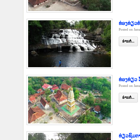
ທ່ອງທ່ຽວ
Posted on Jan
ອ່ານຕໍ່...
ທ່ອງທ່ຽວ
Posted on Jan
ອ່ານຕໍ່...
ທ່ຽວຊົມຕ