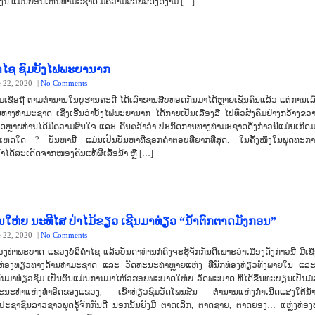
່ງນີ້ ແມ່ນຍ້ອນເຫັນທຳມະຊາດ ມີຄວາມສວຍສົດງົດງາມ […]
ຄຳໄຊ ຊົມບັ້ງໄຟພະຍານາກ
e 22, 2020
|
No Comments
ຊື່ອຖື ຕາມຕຳນານໃນບູຮານຄະດີ ໄດ້ເລົ່າຂານສືບທອດກັນມາໄດ້ຫຼາຍເຊັ່ນຄົນແລ້ວ ແຕ່ການເລ
າງທຳມະຊາດ ເຊີ່ງເອີ້ນວ່າບັ້ງໄຟພະຍານາກ ໄດ້ກາຍເປັນເລື່ອງລື ໄປທົ່ວສັງຄົມຢ່າງກວ້າງຂວ
ດຫຼາຍທ່ານໄດ້ມີຄວາມສົນໃຈ ແລະ ຄົ້ນຄວ້າວ່າ ປະກົດການທາງທຳມະຊາດດັ່ງກ່າວນີ້ແມ່ນເກີດ
ຫດໃດ ? ບັນຫານີ້ ແມ່ນເປັນບັນຫາທີ່ຊອກຄຳຕອບທີ່ຍາກທີ່ສຸດ. ໃນຄັ້ງໜຶ່ງໃນພຸດທະກ
າໄດ້ສະເດັດຈາກໜອງຄັນແທ້ຜີເສື້ອນໍ້າ ຫຼື […]
ໃຫ່ຍ ນະທີໄສ ປ່າໄມ້ຂຽວ ເຊີນມາທ່ຽວ “ນໍ້າຕົກຕາດມັງກອນ”
e 22, 2020
|
No Comments
ມືອງທ່າພະບາດ ແຂວງບໍລິຄຳໄຊ ແລ້ວບັນດາທ່ານກໍ່ຄົງຈະຮູ້ຈັກກັນດີເພາະວ່າເມືອງດັ່ງກ່າວນີ້ ມີເຊ
່ງທ່ອງທຽວທາງດ້ານທຳມະຊາດ ແລະ ວັດທະນະທຳຫຼາຍແຫ່ງ ທີ່ນັກທ່ອງທ່ຽວທັງພາຍໃນ ແລະ
ັນມາທ່ຽວຊົມ ເປັນຕົ້ນແມ່ນການມາໄຫ້ວຮອຍພະບາດໃຫ່ຍ ວັດພະບາດ ທີ່ໄດ້ຂື້ນທະບຽນເປັນມໍ
ທະນະທຳແຫ່ງທຳອິດຂອງແຂວງ, ເຂົ້າທ່ຽວຊົມວັດໂພນສັນ ຕຳນານແຫ່ງກຳເນີດແສງໃຕ້ນ້ຳ
ປະຊາຊົນລາວຊາວພຸດຮູ້ຈັກກັນດີ ນອກນັ້ນຍັງມີ ຕາດເລິກ, ຕາດຊາຍ, ຕາດຍອງ… ແຫຼ່ງທ່ອງທ່