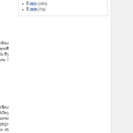
ປີ
2021
(1093)
ປີ
2020
(754)
ດລ້ອມ
ຊາດທີ່
ນ ຕັ້ງ
ມານ 7
ເຊື່ອມ
ເມືອງ
ຄັນກາຍ
ອງທ່ຽວ
​ເລກ 4B