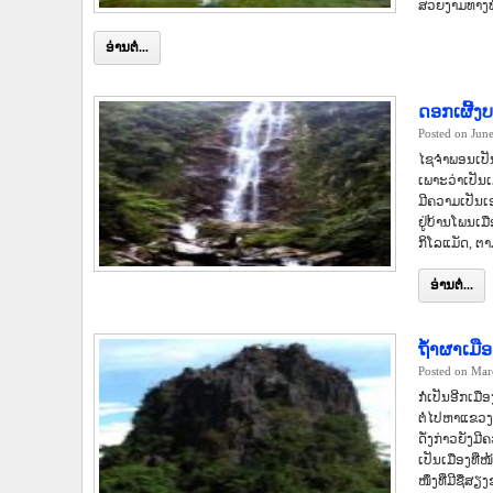
ສວຍງາມທາງທ
ອ່ານຕໍ່...
ດອກເຜີ້
Posted on Jun
ໄຊຈຳພອນເປັນ
ເພາະວ່າເປັນເ
ມີຄວາມເປັນເ
ຢູ່ບ້ານໂພນເ
ກິໂລແມັດ, ຕ
ອ່ານຕໍ່...
ຖໍ້າຜາເມື
Posted on Mar
ກໍ່ເປັນອີກເມ
ຕໍ່ໄປຫາແຂວງ
ດັ່ງກ່າວຍັງ
ເປັນເມື່ອງທີ
ໜຶ່ງທີ່ມີຊື່ສຽ