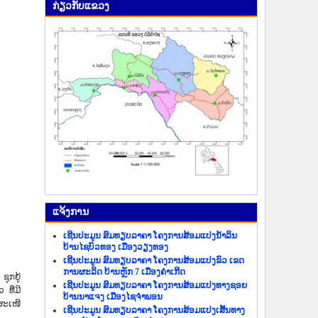
ກ່ຽວ​ກັບ​ແຂວງ
ແຈ້ງ​ການ
ເຊີນປະມູນ ສົມທຽບລາຄາ ໂຄງການສ້ອມແປງນ້ຳລິນ
ບ້ານໄຊບົວທອງ ເມືອງວຽງທອງ
ເຊີນປະມູນ ສົມທຽບລາຄາ ໂຄງການສ້ອມແປງຂົວ ເຂດ
ການຜະລິດ ບ້ານຫຼັກ 7 ເມືອງຄຳເກີດ
ຊຸກຍູ້
ເຊີນປະມູນ ສົມທຽບລາຄາ ໂຄງການສ້ອມແປງທາງຊອຍ
ທີ່ມີ
ບ້ານນາແຈງ ເມືອງໄຊຈຳພອນ
ສະເໜີ
ເຊີນປະມູນ ສົມທຽບລາຄາ ໂຄງການສ້ອມແປງເສັ້ນທາງ