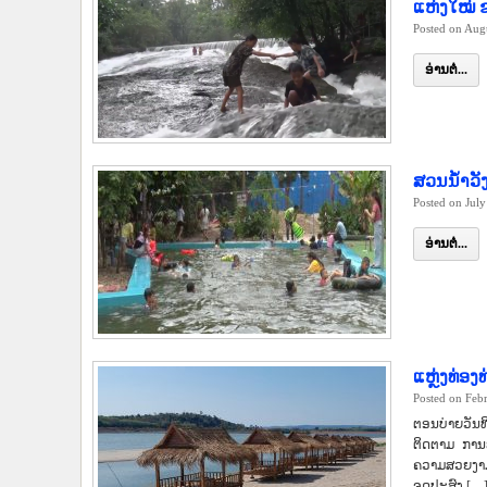
ແຫ່ງໃໝ່ 
Posted on Aug
ອ່ານຕໍ່...
ສວນນ້ຳວັ
Posted on Jul
ອ່ານຕໍ່...
ແຫຼ່ງທ່ອ
Posted on Feb
ຕອນບ່າຍວັນທີ
ຕິດຕາມ ການພ
ຄວາມສວຍງາມ
ຈຸດປະສົງ […