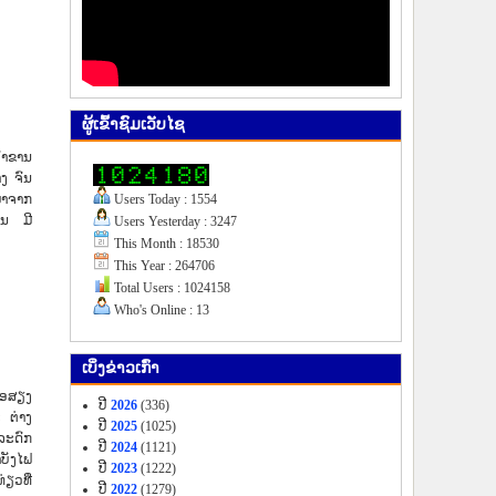
ຜູ້​ເຂົ້າ​ຊົມ​ເວັບ​ໄຊ
ົ່າຂານ
າງ ຈົນ
ມາຈາກ
Users Today : 1554
ານ ມີ
Users Yesterday : 3247
This Month : 18530
This Year : 264706
Total Users : 1024158
Who's Online : 13
ເບິ່ງ​ຂ່າວ​ເກົ່າ
ື່ອສຽງ
ປີ
2026
(336)
 ຕ່າງ
ປີ
2025
(1025)
ລະດົກ
ປີ
2024
(1121)
ບັງໄຟ
ປີ
2023
(1222)
ຽວທີ່
ປີ
2022
(1279)