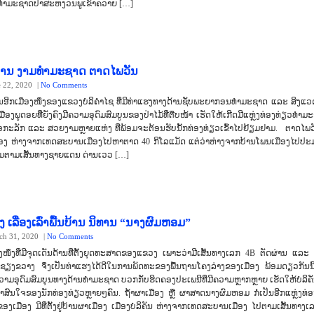
ຳມະຊາດປາສະຫງວນພູເຂົາຄວາຍ […]
ງບານ ງາມທຳມະຊາດ ຕາດໄພວັນ
e 22, 2020
|
No Comments
ອີກເມືອງໜຶ່ງຂອງແຂວງບໍລິຄຳໄຊ ທີ່ມີທ່າແຮງທາງດ້ານຊັບພະຍາກອນທຳມະຊາດ ແລະ ສິງແວ
ມືອງພູດອຍທີ່ຍັງຄົງມີຄວາມອຸດົມສົມບູນຂອງປ່າໄມ້ທີ່ຕືບໜ້າ ເຮັດໃຫ້ເກີດມີແຫຼ່ງທ່ອງທ່ຽວທຳມະ
ອກະລັກ ແລະ ສວຍງາມຫຼາຍແຫ່ງ ທີ່ພ້ອມຈະຕ້ອນຮັບນັ້ກທ່ອງທ່ຽວເຂົ້າໄປຢ້ຽມຢາມ. ຕາດໄພວັ
ມືອງ ຫ່າງຈາກເທດສະບານເມືອງໄປຫາຕາດ 40 ກິໂລແມັດ ແຕ່ວ່າຫ່າງຈາກບ້ານໂພນເມືອງໄປປະ
າມຕາມເສັ້ນທາງຊາຍແດນ ດ່ານເວວ […]
ອງ ເລື່ອງເລົ່າພື້ນບ້ານ ນິທານ “ນາງຜົມຫອມ”
ch 31, 2020
|
No Comments
ືອງໜຶ່ງທີ່ມີຈຸດເດັນດ້ານທີ່ຕັ້ງຍຸດທະສາດຂອງແຂວງ ເພາະວ່າມີເສັ້ນທາ​ງ​ເລກ 4B ຕັດຜ່ານ ແລະ 
ຊຽງຂວາງ ຈຶ່ງເປັນທ່າແຮງໄດ້ດີໃນການພັດທະຂອງພື້ນຖານໂຄງລ່າງຂອງເມືອງ ພ້ອມດຽວກັນນີ້
ມີຄວາມອຸດົມສົມບຸນທາງດ້ານທຳມະຊາດ ບວກກັບຮິດຄອງປະເພນີທີ່ມີຄວາມຫຼາກຫຼາຍ ເຮັດໃຫ້ບໍລິ
່ໜ້າສົນໃຈຂອງນັກທ່ອງທ່ຽວຫຼາຍໆຄົນ. ຖໍ້າຜາເມືອງ ຫຼື ຜາສາດ​ນາງ​ຜົມ​ຫອມ ກໍ່ເປັນອີກແຫຼ່ງທ່
ງຂອງເມືອງ ມີທີ່​ຕັ້ງ​ຢູ່​ບ້ານ​ຜາ​ເມືອງ ​ເມືອງ​ບໍລິ​ຄັນ ຫ່າ​ງຈາກ​ເທດສະບານເມືອງ ໄປ​ຕາມ​ເສັ້ນທາ​ງ