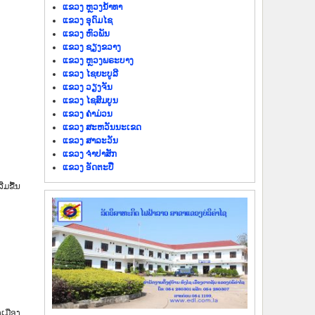
ແຂວງ ຫຼວງນໍ້າທາ
ແຂວງ ອຸດົມໄຊ
ແຂວງ ຫົວພັນ
ແຂວງ ຊຽງຂວາງ
ແຂວງ ຫຼວງພຣະບາງ
ແຂວງ ໄຊຍະບູລີ
ແຂວງ ວຽງຈັນ
ແຂວງ ໄຊສົມບູນ
ແຂວງ ຄຳມ່ວນ
ແຂວງ ສະຫວັນນະເຂດ
ແຂວງ ສາລະວັນ
ແຂວງ ຈຳປາສັກ
ແຂວງ ອັດຕະປື
ມຂື້ນ
ງເມືອງ