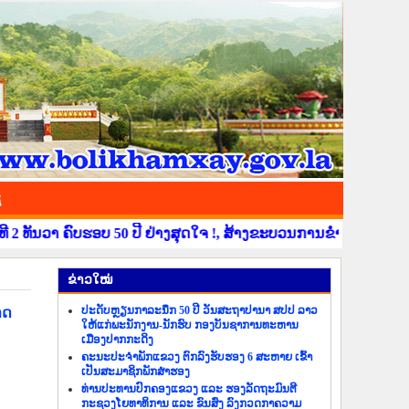
ຊ
 ຄົບຮອບ 50 ປີ ຢ່າງສຸດໃຈ !, ສ້າງຂະບວນການຂໍ່ານັບຮັບຕ້ອນ ວັນສ້າງ
​ຂ່າວ​ໃໝ່
ປະດັບຫຼຽນກາລະນຶກ 50 ປີ ວັນສະຖາປານາ ສປປ ລາວ
າດ
ໃຫ້ແກ່ພະນັກງານ-ນັກຮົບ ກອງບັນຊາການທະຫານ
ເມືອງປາກກະດິງ
ຄະນະປະຈຳພັກແຂວງ ຕົກລົງຮັບຮອງ 6 ສະຫາຍ ເຂົ້າ
ເປັນສະມາຊິກພັກສຳຮອງ
ທ່ານປະທານປົກຄອງແຂວງ ແລະ ຮອງລັດຖະມົນຕີ
ກະຊວງໂຍທາທິການ ແລະ ຂົນສົ່ງ ລົງກວດກາຄວາມ