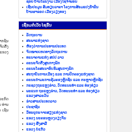
ຊອຍ ບ້ານໂພນງາມ ເມືອງໄຊຈຳພອນ
ເຊີນປະມູນ ສົມທຽບລາຄາ ໂຄງການສ້ອມແປງນ້ຳລິນ
ບ້ານຜາຂອດ ເມືອງວຽງທອງ
​ເຊື່ອມ​ຕໍ່​ເວັບ​ໄຊ​ອື່ນ
ລັດ​ຖະ​ບານ
ສະພາແຫ່ງຊາດ
ປາກຊັນ
ຫ້ອງວ່າການປະທານປະເທດ
ດຕັ້ງ
ຈົດໝາຍເຫດທາງລັດຖະການ
ນແຂວງ
ທະນາຄານແຫ່ງ ສປປ ລາວ
ຄະນະຈັດຕັ້ງສູນກາງພັກ
ຄະນະໂຄສະນາອົບຮົມສູນກາງພັກ
ສະຖາບັນການເມືອງ ແລະ ການປົກຄອງແຫ່ງຊາດ
ຄະນະ​ກຳມະການ​ຄຸ້ມ​ຄອງ​ຫຼັກ​ຊັບ ແລະ ຕະຫຼາດຫຼັກຊັບ
ກະຊວງຖະແຫຼງຂ່າວ, ວັດທະນະທຳ ແລະ ທ່ອງທ່ຽວ
ພະແນກ ຖະແຫຼງຂ່າວ, ວັດທະນະທຳ ແລະ ທ່ອງທ່ຽວ
ແຂວງສາລະວັນ
ລະກົດ
ຂ່າວ​ສານ​ປະ​ເທດ​ລາວ
 ທ່ານ
ປະ​ຊາ​ຊົນ
 ເຊັນ
ວິທະຍຸກະຈາຍສຽງແຫ່ງຊາດ
ແຂວງ ນະ​ຄອນຫຼວງວຽງ​ຈັນ
ແຂວງ ຜົ້ງ​ສາ​ລີ
ແຂວງ ບໍ່​ແກ້ວ