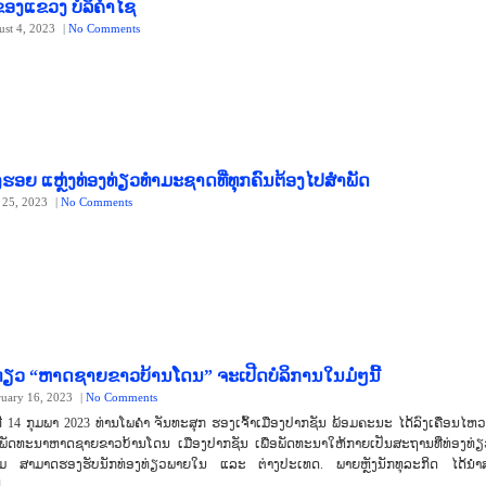
ຂອງແຂວງ ບໍລິຄຳໄຊ
ust 4, 2023
|
No Comments
ງຮອຍ ແຫຼ່ງທ່ອງທ່ຽວທຳມະຊາດທີ່ທຸກຄົນຕ້ອງໄປສຳພັດ
y 25, 2023
|
No Comments
ງທ່ຽວ “ຫາດຊາຍຂາວບ້ານໂດນ” ຈະເປີດບໍລິການໃນມໍ່ໆນີ້
ruary 16, 2023
|
No Comments
 14 ກຸມພາ 2023 ທ່ານໂພຄໍາ ຈັນທະສຸກ ຮອງເຈົ້າເມືອງປາກຊັນ ພ້ອມຄະນະ ໄດ້ລົງເຄື່ອນໄຫວ 
ັດທະນາຫາດຊາຍຂາວບ້ານໂດນ ເມືອງປາກຊັນ ເພື່ອພັດທະນາໃຫ້ກາຍເປັນສະຖານທີ່ທ່ອງທ່ຽວ 
 ສາມາດຮອງຮັບນັກທ່ອງທ່ຽວພາຍໃນ ແລະ ຕ່າງປະເທດ. ພາຍຫຼັງນັກທຸລະກິດ ໄດ້ນຳ
]