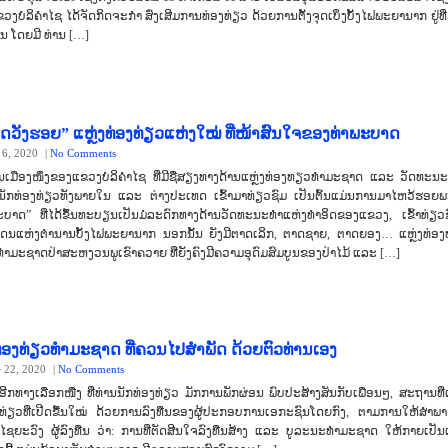
ງບໍລິຄຳໄຊ ໄດ້ຈັດກິດຈະກໍາ ສົ່ງເສີມການທ່ອງທ່ຽວ ດ້ວຍການຕັ້ງຈຸດເບິ່ງບັ້ງໄຟພະຍານາກ ຢູ່ທີ່
 ໂດຍມີ ທ່ານ […]
າດວັງຮອຍ” ແຫຼ່ງທ່ອງທ່ຽວແຫ່ງໃໝ່ ທີ່ໜ້າສົນໃຈຂອງທ່າພະບາດ
 6, 2020
|
No Comments
ນເມືອງໜຶ່ງຂອງແຂວງບໍລິຄຳໄຊ ທີ່ມີຊື່ສຽງທາງດ້ານແຫຼ່ງທ່ອງທຽວທຳມະຊາດ ແລະ ວັດທະນະທ
ນັກທ່ອງທ່ຽວທັງພາຍໃນ ແລະ ຕ່າງປະເທດ ເຂົ້າມາທ່ຽວຊົມ ເປັນຕົ້ນແມ່ນການມາໄຫວ້ຮອຍ
ບາດ” ທີ່ໄດ້ຂຶ້ນທະບຽນເປັນມໍລະດົກທາງດ້ານວັດທະນະທຳແຫ່ງທຳອິດຂອງແຂວງ, ເຂົ້າທ່ຽວຊ
ດນແຫ່ງຕຳນານບັ້ງໄຟພະຍານາກ ນອກນັ້ນ ຍັງມີຕາດເລິກ, ຕາດຊາຍ, ຕາດຍອງ… ແຫຼ່ງທ່ອງທ່
ມະຊາດປ່າສະຫງວນພູເຂົາຄວາຍ ທີ່ຍັງຄົງມີຄວາມອຸດົມສົມບູນຂອງປ່າໄມ້ ແລະ […]
່ອງທ່ຽວທຳມະຊາດ ທີ່ຄວນໄປສຳພັດ ດ້ວຍຕົວທ່ານເອງ
e 22, 2020
|
No Comments
ີກທາງເລືອກໜື່ງ ທີ່ທ່ານນັກທ່ອງທ່ຽວ ມັກການພັກຜ່ອນ ພົບປະສ້າງສັນກັບເພື່ອນໆ, ສະຖານທີ່ແ
ງທ່ຽວທີ່ເປີດຂື້ນໃໝ່ ດ້ວຍການລົງທືນຂອງຜູ້ປະກອບການເອກະຊົນໂດຍກົງ, ຕາມການໃຫ້ສຳພ
 ໄຊຍະວົງ ຜູ້ລົງທືນ ວ່າ: ການທີ່ຕັດສີນໃຈລົງທືນສ້າງ ແລະ ບູລະນະທຳມະຊາດ ໃຫ້ກາຍເປັນ