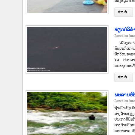
ທ່ອງທ່ຽວ ແຫ
ອ່ານຕໍ່...
ທ່ຽວບໍລິ
Posted on Jun
ເລື່ອງຄວາມເ
ກັບປະກົດການທ
ນັກວິທະຍາສາ
ໃສ ຍ້ອນສາເ
ພຣະພຸດທະເຈົ້
ອ່ານຕໍ່...
ພະລານຫີນ
Posted on Jun
ຖ້າເວົ້າເຖິງເ
ທາງດ້ານແຫຼ
ປະເທດນິຍົມກ
ທາງດ້ານວັດ
ພະຍານາກ ທີ່