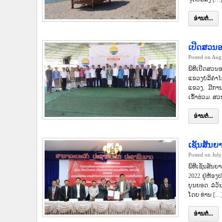
ອ່ານຕໍ່...
ເປີດສວນອ
Posted on Aug
ພິທີເປີດສວນ
ແຂວງບໍລິຄຳໄ
ແຂວງ, ມີກາ
ເຂົ້າຮ່ວມ. ສ
ອ່ານຕໍ່...
ເຊັນສັນຍ
Posted on Jul
ພິທີເຊັນສັນ
2022 ຢູ່ຫ້ອ
ບຸນຍອດ ລໍວັ
ໂດຍ ທ່ານ […
ອ່ານຕໍ່...