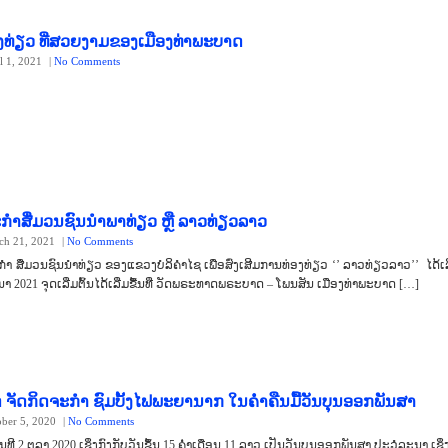
່ອງທ່ຽວ ທີ່ສວຍງາມຂອງເມືອງທ່າພະບາດ
l 1, 2021
|
No Comments
ະກຳສື່ມວນຊົນນຳພາທ່ຽວ ຫຼື ລາວທ່ຽວລາວ
ch 21, 2021
|
No Comments
ມວນຊົນນຳທ່ຽວ ຂອງແຂວງບໍລິຄຳໄຊ ເພື່ອສົ່ງເສີມການທ່ອງທ່ຽວ ‘’ ລາວທ່ຽວລາວ’’ ໄດ້ເລີ່
ີນາ 2021 ຈຸດເລີ່ມຕົ້ນໄດ້ເລີ່ມຂື້ນທີ່ ວັດພຣະທາດພຣະບາດ – ໂພນສັນ ເມືອງທ່າພະບາດ […]
 ຈັດກິດຈະກໍາ ຊົມບັ້ງໄຟພະຍານາກ ໃນຄໍ່າຄືນມື້ວັນບຸນອອກພັນສາ
ober 5, 2020
|
No Comments
ທີ 2 ຕຸລາ 2020 ເຊິ່ງກົງກັບວັນຂຶ້ນ 15 ຄໍ່າເດືອນ 11 ລາວ ເປັນວັນບຸນອອກພັນສາ ປະວໍລະນາ ເຊິ່