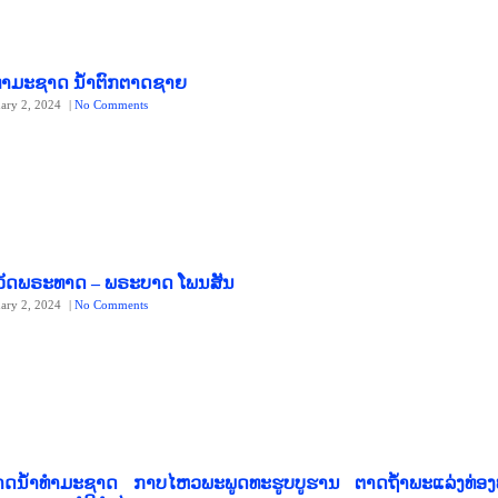
ທຳມະຊາດ ນ້ຳຕົກຕາດຊາຍ
uary 2, 2024
|
No Comments
 ວັດພຣະທາດ – ພຣະບາດ ໂພນສັນ
uary 2, 2024
|
No Comments
າດນໍ້າທຳມະຊາດ ກາບໄຫວພະພູດທະຮູບບູຮານ ຕາດຖໍ້າພະແລ່ງທ່ອງ