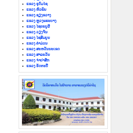
ແຂວງ ອຸດົມໄຊ
ແຂວງ ຫົວພັນ
ແຂວງ ຊຽງຂວາງ
ແຂວງ ຫຼວງພຣະບາງ
ແຂວງ ໄຊຍະບູລີ
ແຂວງ ວຽງຈັນ
ແຂວງ ໄຊສົມບູນ
ແຂວງ ຄຳມ່ວນ
ແຂວງ ສະຫວັນນະເຂດ
ແຂວງ ສາລະວັນ
ແຂວງ ຈຳປາສັກ
ແຂວງ ອັດຕະປື