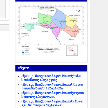
ແຈ້ງ​ການ
ເຊີນປະມູນ ສົມທຽບລາຄາ ໂຄງການສ້ອມແປງນ້ຳລິນ
ບ້ານໄຊບົວທອງ ເມືອງວຽງທອງ
ເຊີນປະມູນ ສົມທຽບລາຄາ ໂຄງການສ້ອມແປງຂົວ ເຂດ
ການຜະລິດ ບ້ານຫຼັກ 7 ເມືອງຄຳເກີດ
ເຊີນປະມູນ ສົມທຽບລາຄາ ໂຄງການສ້ອມແປງທາງຊອຍ
ບ້ານນາແຈງ ເມືອງໄຊຈຳພອນ
ເຊີນປະມູນ ສົມທຽບລາຄາ ໂຄງການສ້ອມແປງເສັ້ນທາງ
ຊອຍ ບ້ານໂພນງາມ ເມືອງໄຊຈຳພອນ