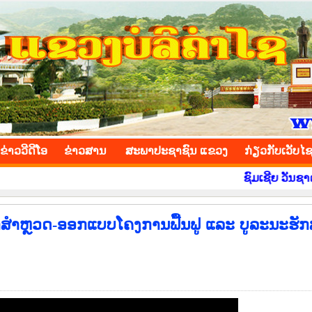
INCE
ຂ່າວ​ວີ​ດີ​ໂອ
​ຂ່າວ​ສານ
ສະພາປະຊາຊົນ ແຂວງ
​ກ່ຽວ​ກັບ​ເວັບ​ໄ
ຊົມເຊີຍ ວັນຊາດ ທີ 2 
ຶກສາສຳຫຼວດ-ອອກແບບໂຄງການຟື້ນຟູ ແລະ ບູລະນະຮັ