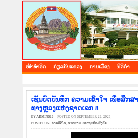
BOLIKHAMXAY PROV
ໜ້າ​ທຳ​ອິດ
​ກ່ຽວ​ກັບ​ແຂວງ
​ການ​ເມືອງ
ນິ​ຕິ​ກຳ
ເຊັນບົດບັນທຶກ ຄວາມເຂົ້າໃຈ ເພື່ອສ
ທາງຫຼວງແຫ່ງຊາດເລກ 8
BY
ADMINS16
–
POSTED ON SEPTEMBER 25, 2025
POSTED IN:
ຂ່າວ​ວີ​ດີ​ໂອ
,
​ຂ່າວ​ສານ
,
​ເສດ​ຖະ​ກິດ-ສັງ​ຄົມ