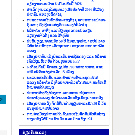
ວຽກງານຮອບດ້ານ 6 ເດືອນຕົ້ນປີ 2026
ສຳເລັດງານແຂ່ງຂັນບຸນຊ່ວງເຮືອປະຈຳປີ 2026 ທີ່ເມືອງ
ປາກຊັນ ແຂວງບໍລິຄຳໄຊ
ກະຊວງການເງິນຍົກຍ້າຍ-ແຕ່ງຕັ້ງ ບຸກຄະລາກອນນຳພາ-
ຄຸ້ມຄອງ ຄັງເງີນແແຫ່ງລັດ ແຂວງບໍລິຄຳໄຊ
ບໍລິຄຳໄຊ–ຮ່າຕິ້ງ ແລກປ່ຽນຖອດຖອນບົດຮຽນ
ວຽກງານຈັດຕັ້ງ ແລະ ສ້າງພັກ
ປະດັບຫຼຽນກາລະນຶກ 50 ປີ ວັນສະຖາປານາ ສປປ ລາວ
ໃຫ້ແກ່ພະນັກງານ-ລັດຖະກອນ ຂອງຄະນະກວດກາພັກ
ແຂວງ
ເມືອງປາກຊັນ ເລັ່ງຍົກລະດັບການຄຸ້ມຄອງ ແລະ ບໍລິການ
ເກັບມ້ຽນຂີ້ເຫຍື້ອ ດ້ວຍຮູບແບບ PPP
6 ເດືອນຕົ້ນປີ ຈົດທະບຽນສິດ 700 ກວ່າລາຍການ ແລະ
ແກ້ໄຂຂໍ້ຂັດແຍ່ງສຳເລັດ 15 ເລື່ອງ
ພະແນກສະກັດກັ້ນ ແລະ ຕ້ານການຄ້າມະນຸດ ປກສ
ແຂວງ ບໍລິຄຳໄຊ ລົງຕິດປາຍຄຳຂັວນໂຄສະນາ-ສະຕິກເກີ
ຕ້ານການຄ້າມະນຸດ
ປະກາດສ້າງຕັ້ງຫ້ອງການຄະນະສະມາຊິກສະພາ
ປະຊາຊົນແຂວງ ປະຈຳເຂດເລືອກຕັ້ງເມືອງປາກກະດິງ
>>
ເມືອງປາກກະດິງ ຈັດພິທີປະດັບຫຼຽນກາລະນຶກ 50 ປີ ວັນ
ສະຖາປານາ ສປປລາວ
ການນຳເມືອງປາກກະດິງ ລົງມອບເງີນສົດສົມທົບທຶນສ້າງ
ທາງເບຕົງໃຫ້ບ້ານ ນ້ຳເດື່ອ ແລະ ບ້ານ ທົ່ງນາມີ
ກ່ຽວ​ກັບ​ແຂວງ