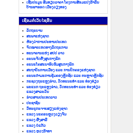
ເຊີນປະມູນ ສົມທຽບລາຄາ ໂຄງການສ້ອມແປງນ້ຳລິນ
ບ້ານຜາຂອດ ເມືອງວຽງທອງ
​ເຊື່ອມ​ຕໍ່​ເວັບ​ໄຊ​ອື່ນ
ລັດ​ຖະ​ບານ
ສະພາແຫ່ງຊາດ
ຫ້ອງວ່າການປະທານປະເທດ
ຈົດໝາຍເຫດທາງລັດຖະການ
ທະນາຄານແຫ່ງ ສປປ ລາວ
ຄະນະຈັດຕັ້ງສູນກາງພັກ
ຄະນະໂຄສະນາອົບຮົມສູນກາງພັກ
ສະຖາບັນການເມືອງ ແລະ ການປົກຄອງແຫ່ງຊາດ
ຄະນະ​ກຳມະການ​ຄຸ້ມ​ຄອງ​ຫຼັກ​ຊັບ ແລະ ຕະຫຼາດຫຼັກຊັບ
ກະຊວງຖະແຫຼງຂ່າວ, ວັດທະນະທຳ ແລະ ທ່ອງທ່ຽວ
ພະແນກ ຖະແຫຼງຂ່າວ, ວັດທະນະທຳ ແລະ ທ່ອງທ່ຽວ
ແຂວງສາລະວັນ
ຂ່າວ​ສານ​ປະ​ເທດ​ລາວ
ປະ​ຊາ​ຊົນ
ວິທະຍຸກະຈາຍສຽງແຫ່ງຊາດ
ແຂວງ ນະ​ຄອນຫຼວງວຽງ​ຈັນ
ແຂວງ ຜົ້ງ​ສາ​ລີ
ແຂວງ ບໍ່​ແກ້ວ
ແຂວງ ຫຼວງນໍ້າທາ