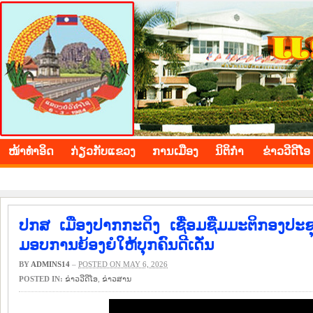
BOLIKHAMXAY PROVINCE
ໜ້າ​ທຳ​ອິດ
​ກ່ຽວ​ກັບ​ແຂວງ
​ການ​ເມືອງ
ນິ​ຕິ​ກຳ
ຂ່າວ​ວີ​ດີ​ໂອ
ປກສ ເມືອງປາກກະດິງ ເຊື່ອມຊືມມະຕິກອງປະຊຸ
ມອບການຍ້ອງຍໍໃຫ້ບຸກຄົນດີເດັ່ນ
BY
ADMINS14
–
POSTED ON MAY 6, 2026
POSTED IN:
ຂ່າວ​ວີ​ດີ​ໂອ
,
​ຂ່າວ​ສານ