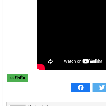
<< ກັບຄືນ