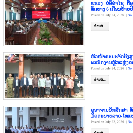
ແຂວງ ບໍລິຄໍາໄຊ ຕີ
ທິດທາງ 6 ເດືອນທ້າຍປ
Posted on July 24, 2026
|
No 
ອ່ານຕໍ່...
ຫົວໜ້າຄະນະຈັດຕັ້
ພະນັກງານຫຼັກແຫຼ່ງ
Posted on July 24, 2026
|
No 
ອ່ານຕໍ່...
ຄູອາຈານນັກສຶກສາ ທ
ມິດຕະພາບລາວ-ໄທແຫ່ງ
Posted on July 22, 2026
|
No 