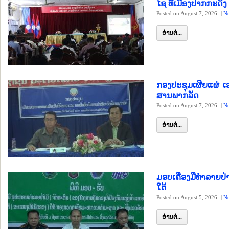
ໄຊ ທີ່ເມືອງປາກກະດິງ
Posted on August 7, 2026
|
N
ອ່ານຕໍ່...
ກອງປະຊຸມເຜີຍແຜ່ ເ
ສານພາກລັດ
Posted on August 7, 2026
|
N
ອ່ານຕໍ່...
ມອບເຄື່ອງມືທຳລາຍປ່
ໃຕ້
Posted on August 5, 2026
|
N
ອ່ານຕໍ່...