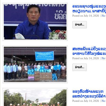
ຄະນະຊາວໜຸ່ມແຂວ
ຫວຽດນາມ, ພາສາຍີປຸ
Posted on July 14, 2026
|
No 
ອ່ານຕໍ່...
ສະຫະພັນແມ່ຍິງແ
ອາຫານໃຫ້ໂຮງໝໍແຂວ
Posted on July 14, 2026
|
No 
ອ່ານຕໍ່...
ຮອງຫົວໜ້າພະແນກ ຍທ
ລະຫວ່າງແຂວງບໍລິຄ
Posted on July 14, 2026
|
No 