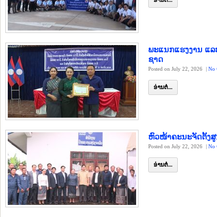
ອ່ານຕໍ່...
ພະແນກແຮງງານ ແລະ 
ຊາດ
Posted on July 22, 2026
|
No 
ອ່ານຕໍ່...
ຫົວໜ້າຄະນະຈັດຕັ້ງສ
Posted on July 22, 2026
|
No 
ອ່ານຕໍ່...