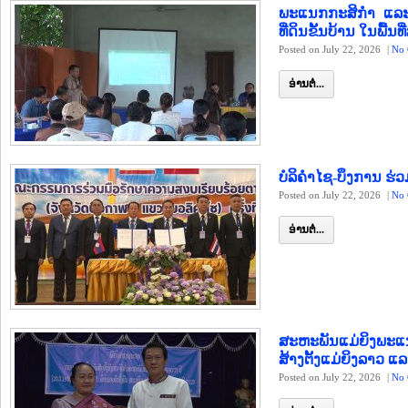
ພະແນກກະສິກຳ ແລະ
ທີ່ດິນຂັ້ນບ້ານ ໃນພື້ນທ
Posted on July 22, 2026
|
No 
ອ່ານຕໍ່...
ບໍລິຄຳໄຊ-ບຶງການ ຮ່
Posted on July 22, 2026
|
No 
ອ່ານຕໍ່...
ສະຫະພັນແມ່ຍິງພະແ
ສ້າງຕັ້ງແມ່ຍິງລາວ ແລ
Posted on July 22, 2026
|
No 