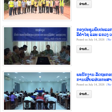
ອ່ານຕໍ່...
ກອງປະຊຸມພົບປະແລກ
ລິຄຳໄຊ ແລະ ແຂວງ 
Posted on July 14, 2026
|
No 
ອ່ານຕໍ່...
ພະນັກງານ-ລັດຖະກອນ
ການເຜີຍແຜ່ເອກະສາ
Posted on July 14, 2026
|
No 
ອ່ານຕໍ່...