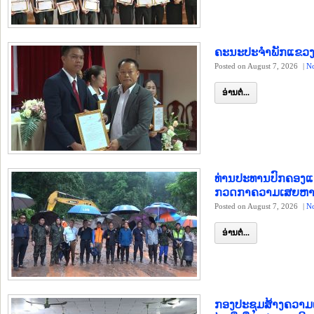
ຄະນະປະຈຳພັກແຂວງ ຕ
Posted on August 7, 2026
|
N
ອ່ານຕໍ່...
ທ່ານປະທານປົກຄອງແຂ
ກວດກາຄວາມເສຍຫາຍເ
Posted on August 7, 2026
|
N
ອ່ານຕໍ່...
ກອງປະຊຸມສ້າງຄວາມເ