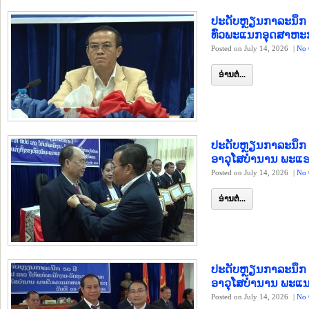
ປະດັບຫຼຽນກາລະນຶກ 
ທົ່ວພະແນກອຸດສາຫະ
Posted on July 14, 2026
|
No 
ອ່ານຕໍ່...
ປະດັບຫຼຽນກາລະນຶ
ອາວຸໂສບຳນານ ພະແຮ
Posted on July 14, 2026
|
No 
ອ່ານຕໍ່...
ປະດັບຫຼຽນກາລະນຶ
ອາວຸໂສບຳນານ ພະແ
Posted on July 14, 2026
|
No 