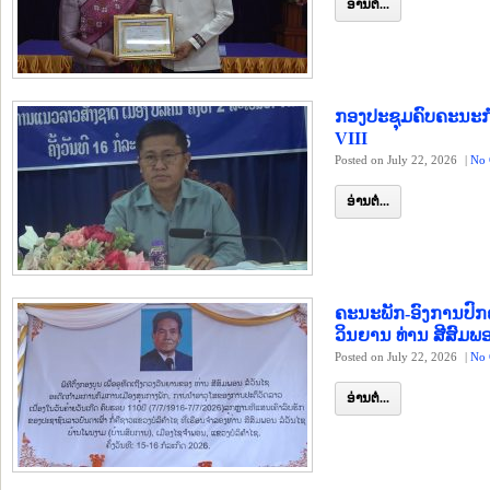
ອ່ານຕໍ່...
ກອງປະຊຸມຄົບຄະນະກ
VIII
Posted on July 22, 2026
|
No 
ອ່ານຕໍ່...
ຄະນະພັກ-ອົງການປົກຄ
ວິນຍານ ທ່ານ ສີສົມພອ
Posted on July 22, 2026
|
No 
ອ່ານຕໍ່...