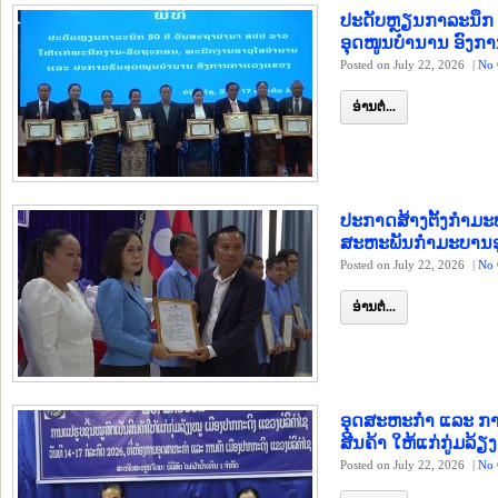
ປະດັບຫຼຽນກາລະນຶກ 
ອຸດໜູນບຳນານ ອົງ
Posted on July 22, 2026
|
No 
ອ່ານຕໍ່...
ປະກາດສ້າງຕັ້ງກຳມະບ
ສະຫະພັນກຳມະບານ
Posted on July 22, 2026
|
No 
ອ່ານຕໍ່...
ອຸດສະຫະກຳ ແລະ ການຄ
ສີນຄ້າ ໃຫ້ແກ່ກູ່ມລ້ຽ
Posted on July 22, 2026
|
No 