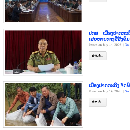
ປກສ ເມືອງປາກກະດ
ເສຍຫາຍທາງສື່ສັງຄົມອ
Posted on July 14, 2026
|
No 
ອ່ານຕໍ່...
ເມືອງປາກກະດິງ ຈັດພິ
Posted on July 14, 2026
|
No 
ອ່ານຕໍ່...