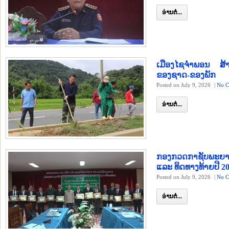
ອ່ານຕໍ່...
ເມືອງໄຊຈຳພອນ ສ້າ
ຂອງຊາດ-ຂອງພັກ
Posted on July 9, 2026
|
No C
ອ່ານຕໍ່...
ກອງກວດກາຊັບພະຍາກ
ແລະ ທິດທາງທ້າຍປີ 2
Posted on July 9, 2026
|
No C
ອ່ານຕໍ່...