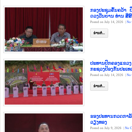
ກອງປະຊຸມຄົ້ນຄວ້າ 
ດວງວີນຍານ ທ່ານ ສີສ
Posted on July 14, 2026
|
No 
ອ່ານຕໍ່...
ປະທານປົກຄອງແຂວງ 
ກະຊວງປ້ອງກັນປະເ
Posted on July 14, 2026
|
No 
ອ່ານຕໍ່...
ຮອງປະທານກວດກາລັດ 
ວຽງທອງ
Posted on July 9, 2026
|
No C