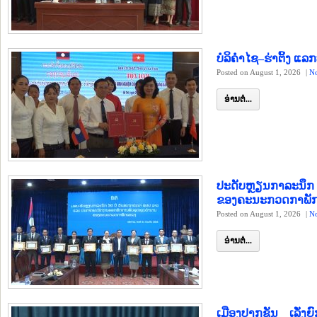
ບໍລິຄຳໄຊ–ຮ່າຕິ້ງ ແ
Posted on August 1, 2026
|
N
ອ່ານຕໍ່...
ປະດັບຫຼຽນກາລະນຶກ 
ຂອງຄະນະກວດກາພັ
Posted on August 1, 2026
|
N
ອ່ານຕໍ່...
ເມືອງປາກຊັນ ເລັ່ງ