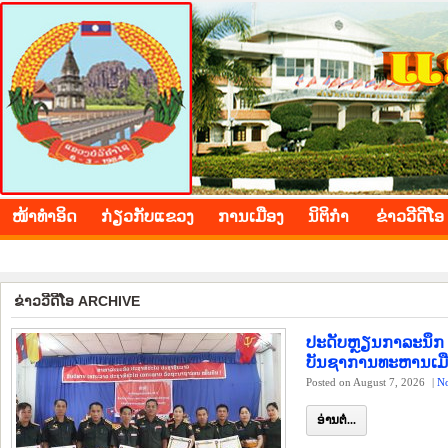
BOLIKHAMXAY PROVINCE
ໜ້າ​ທຳ​ອິດ
​ກ່ຽວ​ກັບ​ແຂວງ
​ການ​ເມືອງ
ນິ​ຕິ​ກຳ
ຂ່າວ​ວີ​ດີ​ໂອ
ຊົມເຊີຍ ວັນຊາດ ທີ 2 ທັ
ຂ່າວ​ວີ​ດີ​ໂອ ARCHIVE
ປະດັບຫຼຽນກາລະນຶກ 
ບັນຊາການທະຫານເມື
Posted on August 7, 2026
|
N
ອ່ານຕໍ່...