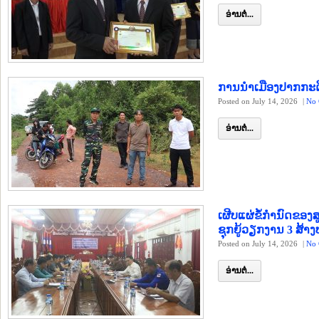
ອ່ານຕໍ່...
ການນຳເມືອງປາກກະດິງ
Posted on July 14, 2026
|
No 
ອ່ານຕໍ່...
ເຜີບແຜ່ຂໍ້ກຳນົດຂອ
ຊຸກຍູ້ວຽກງານ 3 ສ້າງ
Posted on July 14, 2026
|
No 
ອ່ານຕໍ່...