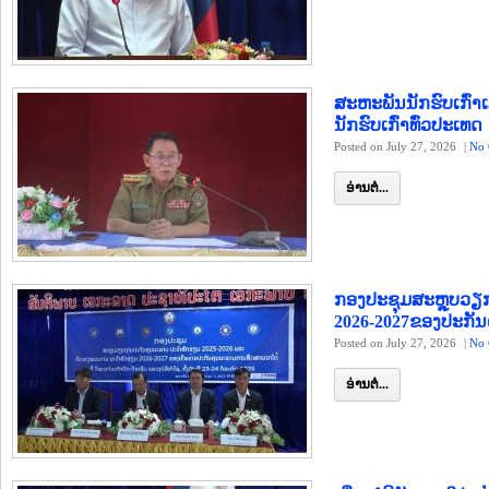
ສະຫະພັນນັກຮົບເກົ່າ
ນັກຮົບເກົ່າທົ່ວປະເທດ
Posted on July 27, 2026
|
No 
ອ່ານຕໍ່...
ກອງປະຊຸມສະຫຼຸບວຽ
2026-2027ຂອງປະກັ
Posted on July 27, 2026
|
No 
ອ່ານຕໍ່...