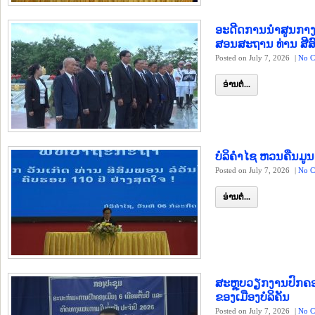
ອະດີດການນຳສູນກາງ 
ສອນສະຖານ ທ່ານ ສີສ
Posted on July 7, 2026
|
No C
ອ່ານຕໍ່...
ບໍລິຄຳໄຊ ຫວນຄືນມູນເ
Posted on July 7, 2026
|
No C
ອ່ານຕໍ່...
ສະຫຼຸບວຽກງານປົກຄອ
ຂອງເມືອງບໍລິຄັນ
Posted on July 7, 2026
|
No C