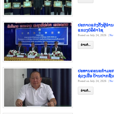
ປະກາດແຕ່ງຕັ້ງຜູ້
ແຂວງບໍລິຄຳໄຊ
Posted on July 24, 2026
|
No 
ອ່ານຕໍ່...
ປະທານຄະນະກຳມະກາ
ຊ່ວງເຮືອ ບ້ານປາກຊັນ
Posted on July 24, 2026
|
No 
ອ່ານຕໍ່...