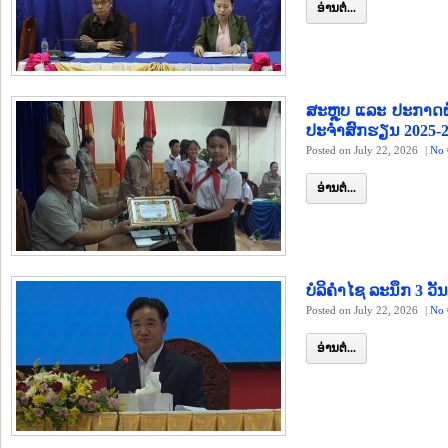
ອ່ານຕໍ່...
ສະຫຼຸບ ແລະ ປະກາດຜ
ປະຈຳສົກຮຽນ 2025-20
Posted on July 22, 2026
|
No 
ອ່ານຕໍ່...
ບໍລິຄຳໄຊ ລະນຶກ 3 
Posted on July 22, 2026
|
No 
ອ່ານຕໍ່...