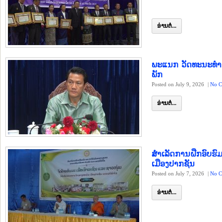
ອ່ານຕໍ່...
ພະແນກ ວັດທະນະທຳ ແ
ພັກ
Posted on July 9, 2026
|
No C
ອ່ານຕໍ່...
ສຳເລັດການຝືກອົບຮົມ
ເມືອງປາກຊັນ
Posted on July 7, 2026
|
No C
ອ່ານຕໍ່...