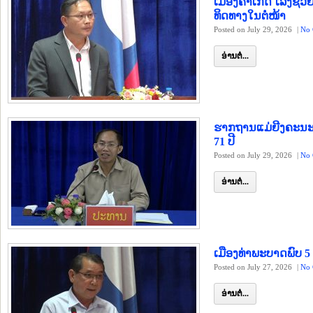
ເມືອງຄຳເກີດ ເລັ່ງຊ່ວ
ທິດທາງໃນຕໍ່ໜ້າ
Posted on July 29, 2026
|
No 
ອ່ານຕໍ່...
ຮາກຖານແມ່ຍີງຄະນະ
71 ປີ
Posted on July 29, 2026
|
No 
ອ່ານຕໍ່...
ເມືອງທ່າພະບາດພົບ 5 
Posted on July 27, 2026
|
No 
ອ່ານຕໍ່...