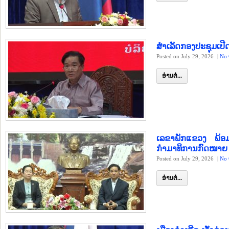
ສຳເລັດກອງປະຊຸມເປີດ
Posted on July 29, 2026
|
No 
ອ່ານຕໍ່...
ເລຂາພັກແຂວງ ພ້ອ
ກຳມາທິການກົດໝາຍ 
Posted on July 29, 2026
|
No 
ອ່ານຕໍ່...