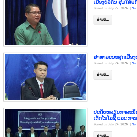
ເມືອງບໍລິຄັນ ສຸມໃສ່ແ
Posted on July 27, 2026
|
No 
ອ່ານຕໍ່...
ສາທາລະນະສຸກເມືອງປ
Posted on July 24, 2026
|
No 
ອ່ານຕໍ່...
ປະດັບຫລຽນກາລະນຶກ
ເຕັກໂນໂລຊີ ແລະ ກາ
Posted on July 24, 2026
|
No 
ອ່ານຕໍ່...