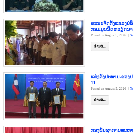
ຄະນະຈັດຕັ້ງແຂວງບໍ
ກອມມູນນິດຫວຽດນ
Posted on August 5, 2026
|
N
ອ່ານຕໍ່...
ແຕ່ງຕັ້ງປະທານ-ຮອ
11
Posted on August 5, 2026
|
N
ອ່ານຕໍ່...
ກອງບັນຊາການທະຫານ