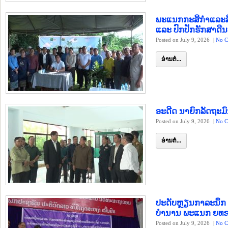
ພະແນກກະສິກຳແລະສີ່ງ
ແລະ ປົກປັກຮັກສາດີນບ
Posted on July 9, 2026
|
No C
ອ່ານຕໍ່...
ອະດີດ ນາຍົກລັດຖະມົ
Posted on July 9, 2026
|
No C
ອ່ານຕໍ່...
ປະດັບຫຼຽນກາລະນຶກ
ບຳນານ ພະແນກ ຍທຂ 
Posted on July 9, 2026
|
No C