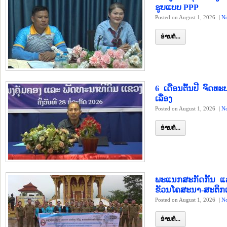
ຮູບແບບ PPP
Posted on August 1, 2026
|
N
ອ່ານຕໍ່...
6 ເດືອນຕົ້ນປີ ຈົດ
ເລື່ອງ
Posted on August 1, 2026
|
N
ອ່ານຕໍ່...
ພະແນກສະກັດກັ້ນ ແ
ຂັວນໂຄສະນາ-ສະຕິກເ
Posted on August 1, 2026
|
N
ອ່ານຕໍ່...