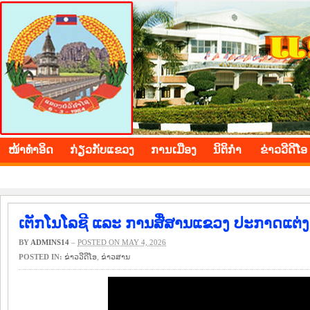
BOLIKHAMXAY PROVINCE
ໜ້າ​ທຳ​ອິດ
​ກ່ຽວ​ກັບ​ແຂວງ
​ການ​ເມືອງ
ນິ​ຕິ​ກຳ
ຂ່າວ​ວີ​ດີ​ໂອ
ເຕັກໂນໂລຊີ ແລະ ການສື່ສານແຂວງ ປະກາດແຕ່ງ
BY
ADMINS14
–
POSTED ON MAY 4, 2026
POSTED IN:
ຂ່າວ​ວີ​ດີ​ໂອ
,
​ຂ່າວ​ສານ