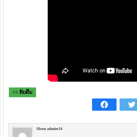
<< ກັບຄືນ
About admins14