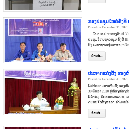
ກອງປະຊຸມໃຫຍ່ຄັ້ງທີ
Posted on December 31, 2020
ໃນຕອນບ່າຍຂອງວັນທີ 30 ທັນ
ປະຊຸມໃຫຍ່ຊາວໜຸ່ມ ຄັ້ງທີ 
ວົງ ເລຂາຊາວໜຸ່ມຮາກຖານໂຮ
ອ່ານຕໍ່...
ປະກາດແຕ່ງຕັ້ງ ຮອງ
Posted on December 31, 2020
ພິທີປະກາດການຈັດຕັ້ງຮອງຫ
30 ທັນວາ 2020 ຢູ່ຫ້ອງຫ້ອງ
ລິຄຳໄຊ, ມີຄະນະພະແນກ, ພ
ຄະນະຈັດຕັ້ງແຂວງ ໄດ້ຜ່ານຂໍ້
ອ່ານຕໍ່...