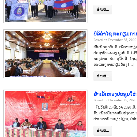
ອ່ານຕໍ່...
ບໍລິຄຳໄຊ ກະກຽມການເ
Posted on December 25, 2020
ພິທີເປີດຊຸດອົບຮົມເພື່ອ
ປະຊາຊົນແຂວງ ຊຸດທີ II ໄດ້
ຂອງທ່ານ ປອ ສຸວັນນີ ໄຊ
ຂະແໜງການກ່ຽວຂ້ອງ […]
ອ່ານຕໍ່...
ສຳເລັດກອງປະຊຸມໃຫ່
Posted on December 25, 2020
ໃນວັນທີ 23 ທັນວາ 2020 ນີ້.
ຂື້ນ ເພື່ອເປັນການປັບປຸງຄ
ບ້ານນາຍບ້ານຊຽງຊ່ຽນ, ໃຫ້
ອ່ານຕໍ່...