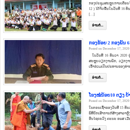
ກອງປະຊຸມສະຫຼຸບການເຄື່ອນໄຫ
12 ) ໄດ້ຈັດຂຶ້ນໃນວັນທີ 1
[…]
ອ່ານຕໍ່...
ກອງຮ້ອຍ 2 ກອງພັນ 
Posted on December 17, 2020
ໃນວັນທີ 16 ທັນວາ 2020 ຢ
ສະຫຼຸບວຽກງານພັກ, ວຽກງາ
ເຂົ້າຮ່ວມເປັນປະທານຂອງທ່າ
ອ່ານຕໍ່...
ໂຮງໝໍນ້ອຍ10 ຕຽງ ບ້
Posted on December 17, 2020
ໃນຕອນເຊົ້າຂອງວັນທີ 15 ທັນ
ພິທີຍົກເສົາການກໍ່ສ້າງສາລາຫຼັ
ອີນໄຊຍະວົງ ຄະນະ ອພສ ເມືອ
ອ່ານຕໍ່...