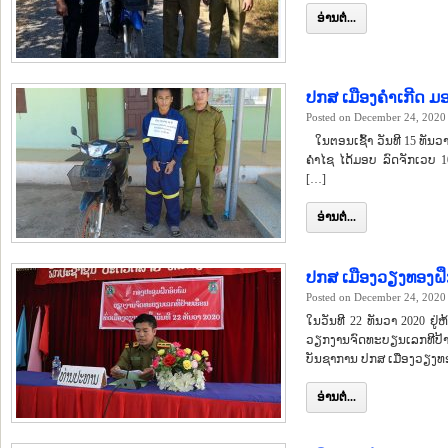
ອ່ານຕໍ່...
ປກສ ເມືອງຄໍາເກີດ ມອ
Posted on December 24, 2020
ໃນຕອນເຊົ້າ ວັນທີ 15 ທັນວາ
ຄໍາໄຊ ໄດ້ມອບ ລົດຈັກເວບ 1
[…]
ອ່ານຕໍ່...
ປກສ ເມືອງວຽງທອງຝຶ
Posted on December 24, 2020
ໃນວັນທີ 22 ທັນວາ 2020 ຢູ
ວຽກງານຈົດທະບຽນເລກທີປ້າຍ
ບັນຊາການ ປກສ ເມືອງວຽງທອງ
ອ່ານຕໍ່...