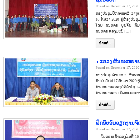
Posted on December 17, 2020
ກອງປະຊຸມປຶກສາຫາລື ວາງແຜ
16 ທັນວາ 2020 ຢູ່ຫ້ອງປະ
ໂດຍ ສະຫາຍ ບຸນຈັນ ກົມບຸ
ສະຫາຍ ທອງມະນີ […]
ອ່ານຕໍ່...
5 ແຂວງ ຜັນຂະຫຍາຍ
Posted on December 17, 2020
ກອງປະຊຸມສຳມະນາ ຜັນຂະຫຍ
ຂຶ້ນໃນວັນທີ 17 ທັນວາ 2020
ກຳມະບານແຂວງບໍລິຄຳໄຊ ແລ
ກຳມະບານລາວ ມີພະແນກການ
ອ່ານຕໍ່...
ຝຶກອົບຮົມວຽກງານຈົດ
Posted on December 17, 2020
ໃນຕອນເຊົ້າຂອງວັນທີ 16 ທັນ