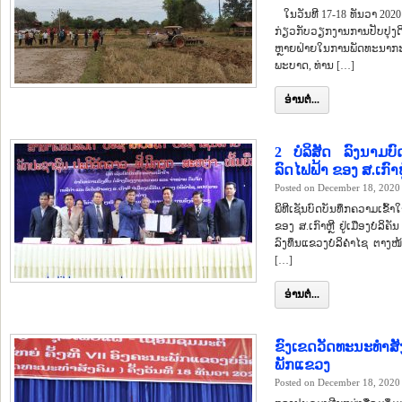
ໃນວັນທີ 17-18 ທັນວາ 2020 
ກ່ຽວກັບວຽກງານການປັບປຸງ
ຫຼາຍຝ່າຍໃນການພັດທະນາກະສິກ
ພະບາດ, ທ່ານ […]
ອ່ານຕໍ່...
2 ບໍລິສັດ ລົງນາມບ
ລົດໄຟຟ້າ ຂອງ ສ.ເກົາຫ
Posted on December 18, 2020
ພິທີເຊັນບົດບັນທຶກຄວາມເຂ
ຂອງ ສ.ເກົາຫຼີ ຢູ່ເມືອງບໍລ
ລົງທຶນແຂວງບໍລິຄຳໄຊ ຕາງໜ
[…]
ອ່ານຕໍ່...
ຂົງເຂດວັດທະນະທຳສັງ
ພັກແຂວງ
Posted on December 18, 2020