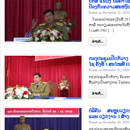
ປກສ ແຂວງ ບໍລິຄໍາໄຊ 
ປ້ອງກັນຄວາມສະຫງົບ 
Posted on December 31, 2020
ໃນຕອນບ່າຍຂອງວັນທີ 28 ທັ
ຫາລຶ ກະກຽມແຜນການຈັດຕັ້ງສ
5 ເມສາ 1961 […]
ອ່ານຕໍ່...
ກອງປະຊຸມເປີດກ້ວາງ
ໄຊ ຄັ້ງທີ 3 ສະໄໝທີ II
Posted on December 31, 2020
ກອງປະຊຸມເປີດກ້ວາງ ຄົບຄະນ
ຂື້ນຢ່າງເປັນທາງການ ໃນຕອນ
ອ່ານຕໍ່...
ບໍລິຄັນ ສະຫຼຸບວຽ
ແລະ ວຽກງານ 3 ສ້າງ 
Posted on December 30, 2020
ກອງປະຊຸມສະຫຼຸບຕີລາຄາຄືນ