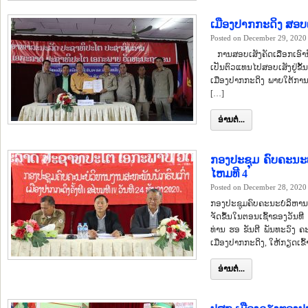
ເມືອງປາກກະດິງ ສອບເ
Posted on December 29, 2020
ການສອບເສັງຄັດເລືອກເອົານ
ເປັນຕົວແທນໄປສອບເສັງຢູ່ຂັ້
ເມືອງປາກກະດິງ ພາຍໃຕ້ການ
[…]
ອ່ານຕໍ່...
ກອງປະຊຸມ ຄົບຄະນະບໍ
ໄຫມທີ 4
Posted on December 28, 2020
ກອງປະຊຸມຄົບຄະນະບໍລິຫານງາ
ຈັດຂຶ້ນໃນຕອນເຊົ້າຂອງວັນ
ທ່ານ ຮອ ຂັນຕີ ພັນທະວົງ 
ເມືອງປາກກະດິງ, ໃຫ້ກຽດເຂົ
ອ່ານຕໍ່...