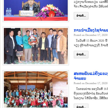
ວຽກງານຈົດທະບຽນ ເລກທີ່ປ້
ຈັກ ເຈົ້າເມືອງຄຳເກີດ ມີຫ
ອ່ານຕໍ່...
ການນຳເມືອງໄຊຈຳພອນ
Posted on December 17, 2020
ໃນວັນທີ 15 ທັນວາ 2020 ນີ້
ຈຽງ ຢູ່ບ້ານບ້ານພຽງດີ, ບ້ານ
ອ່ານຕໍ່...
ສະຫະພັນແມ່ຍິງແຂວງບ
ຈຳພອນ
Posted on December 17, 2020
ໃນຕອນບ່າຍ ຂອງວັນທີ 16 ທ
ຍິງແຂວງບໍລິຄຳໄຊ ພ້ອມດ້ວຍ
ໂພນງາມ ໃຫ້ມີອາຊີບ, ມີສີມ
ອ່ານຕໍ່...