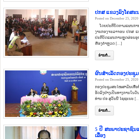
ປກສ ແຂວງລົງໂຄສະນ
Posted on December 25, 2020
ໂດຍປະຕິບັດຕາມແຜນການຫຼຸ
ງານກອງຈະລາຈອນ ປກສ ແຂວງບ
ປະຕິບັດແຜນການຫຼຸດຜ່ອນອຸປະ
ຫ້ອງຕໍາຫຼວດ […]
ອ່ານຕໍ່...
ຜົນສຳເລັດກອງປະຊຸມສ
Posted on December 25, 2020
ກອງປະຊຸມສະໄໝສາມັນເທື່ອທີ
ອັດລົງຢ່າງເປັນທາງການໃນວ
ທ່ານ ປອ ສຸວັນນີ ໄຊຊະນະ [
ອ່ານຕໍ່...
5 ປີ ສະພາປະຊາຊົນແ
ເລື່ອງ