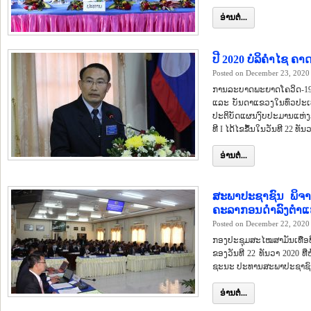
ອ່ານຕໍ່...
ປີ 2020 ບໍລິຄຳໄຊ ຄ
Posted on December 23, 2020
ການລະບາດພະຍາດໂຄວິດ-19 ໄ
ແລະ ບັນດາແຂວງໃນທົ່ວປະເທ
ປະຕິບັດແຜນງົບປະມານແຫ່ງລັ
ທີ I ໄດ້ໄຂຂຶ້ນໃນວັນທີ 22 ທັ
ອ່ານຕໍ່...
ສະພາປະຊາຊົນ ພິຈາ
ຄະລາກອນດຳລົງຕຳແ
Posted on December 22, 2020
ກອງປະຊຸມສະໄໝສາມັນເທື່ອທີ
ຂອງວັນທີ 22 ທັນວາ 2020 
ຊະນະ ປະທານສະພາປະຊາຊົນແຂ
ອ່ານຕໍ່...