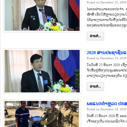
Posted on December 25, 2020
ໄລຍະຜ່ານມາຄະນະປະຈຳ, ສ
ໜ້າທີ່ ເຮັດໃຫ້ຫຼາຍວຽກງາ
ໄດ້ລາຍງານການຈັດຕັ້ງປະຕິບ
ຂອງສະພາປະຊາຊົນແຂວງຊຸດທີ
ອ່ານຕໍ່...
2020 ສານປະຊາຊົນແຂວ
Posted on December 24, 2020
ໃນວັນທີ 23 ທັນວາ 2020 ເຊິ
ຈັດຂຶ້ນຢູ່ຫ້ອງປະຊຸມສະພາ
ລາຍງານວຽກງານຂອງຕົນ ກ່ຽວກ
ອ່ານຕໍ່...
ພະແນກຕໍາຫຼວດ ປກສ ເ
Posted on December 24, 2020
ວັນທີ 23 ທັນວາ 2020 ນີ້, ພ
ເຈົ້າຂອງເດີມ ປະເພດລົດຈັກ 