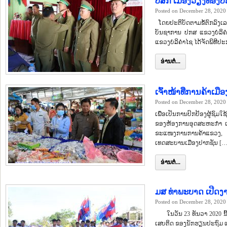
ປສກ ເມືອງວຽງທອງປະ
Posted on December 28, 2020
ໂດຍປະຕິບັດຕາມຂໍ້ຕົກລົງເລກ
ບັນຊາການ ປກສ ແຂວງບໍລິຄໍ
ແຂວງບໍລິຄໍາໄຊ ໄດ້ຈັດພິທີປ
ອ່ານຕໍ່...
ເຈົ້າໜ້າທີ່ການຄ້າເມ
Posted on December 28, 2020
ເພື່ອເປັນການປົກປ້ອງຜູ້ຊົມໃ
ຂອງຫ້ອງການອຸດສະຫະກຳ ແລ
ຂະແໜງການການຄ້າແຂວງ, ແລ
ເທດສະບານເມືອງປາກຊັນ […
ອ່ານຕໍ່...
ມສ ທ່າພະບາດ ເປີດງ
Posted on December 28, 2020
ໃນວັນ 23 ທັນວາ 2020 ນີ້ ຢ
ເສບຕິດ ຂອງນັກຮຽນປະຖົມ ແລ