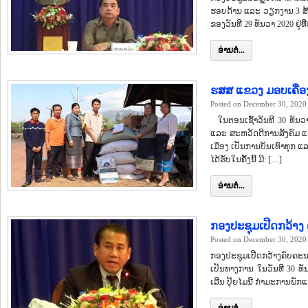
ຮອບດ້ານ ແລະ ວຽກງານ 3 ສ້າງ
ຂອງວັນທີ 29 ທັນວາ 2020 ຢູ
ອ່ານຕໍ່...
ຮສສ ແຂວງ ມອບເຄື່ອ
Posted on December 30, 2020
ໃນຕອນເຊົ້າວັນທີ 30 ທັນວ
ແລະ ສະຫວັດດີການສັງຄົມ ແຂ
ເມືອງ ເປັນການບັນເທົາທຸກ ແ
ໄດ້ຮັບໃນຄັ້ງນີ້ ມີ: […]
ອ່ານຕໍ່...
ກອງປະຊຸມເປີດກວ້າງ 
Posted on December 30, 2020
ກອງປະຊຸມເປີດກວ້າງຄົບຄະນະບ
ເປັນທາງການ ໃນວັນທີ 30 ທ
ເລີນ ປຸ້ຍໄມນີ ກໍາມະການພັກ