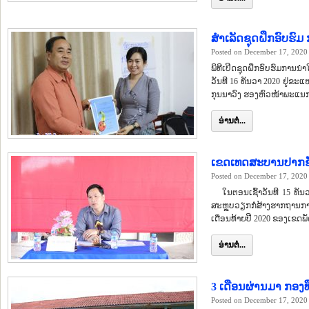
ສຳເລັດຊຸດຝຶກອົບຮົ
Posted on December 17, 2020
ພິທີເປີດຊຸດຝຶກອົບຮົມການນຳ
ວັນທີ 16 ທັນວາ 2020 ຢູ່
ກຸນນາວົງ ຮອງຫົວໜ້າພະແນກກ
ອ່ານຕໍ່...
ເຂດເທດສະບານປາກຊັ
Posted on December 17, 2020
ໃນຕອນເຊົ້າວັນທີ 15 ທັນວ
ສະຫຼຸບວຽກກໍ່ສ້າງຮາກຖານ
ເດືອນທ້າຍປີ 2020 ຂອງເຂດ
ອ່ານຕໍ່...
3 ເດືອນຜ່ານມາ ກອງທຶ
Posted on December 17, 2020