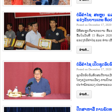
ບໍລິຄຳໄຊ ສະຫຼຸບ ແລ
ແຂ່ງຂັນບານເຕະ ທົ່ວ
Posted on December 17, 2020
ພິທີສະຫຼຸບກິລາເຕະບານ ທີ່ແຂ
ຂຶ້ນໃນວັນທີ 15 ທັນວາ 20
ແຂວງບໍລິຄຳໄຊ ແລະ ທ່ານ ເລ
ອ່ານຕໍ່...
ບໍລິຄຳໄຊ ເປີດຊຸດອົບ
Posted on December 17, 2020
ຊຸດຝຶກອົບຮົມທິດສະດີການເມື
ໂຮງຮຽນການເມືອງ-ການປົກຄອ
ປະຈຳພັກແຂວງ ປະທານແນວລາ
ອ່ານຕໍ່...
ປຶກສາຫາລື ການພັດທະ