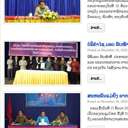
ກອງປະຊຸມເຜີຍແຜ່ເຊື່ອມຊຶ
ຕອນບ່າຍຂອງວັນທີ 18 ທັ
ຍານຸວົງ ຄະນະປະຈຳພັກແຂວງ
ພັກແຂວງ, ຫົວໜ້າ, ຮອງຫ
ອ່ານຕໍ່...
ບໍລິຄຳໄຊ ມອບ-ຮັບໜ
Posted on December 18, 2020
ພິທີມອບ-ຮັບໜ້າທີ່ ປະທ
ແລະ ພະແນກແຜນການ-ການລົງທຶ
ປອ ກອງແກ້ວ ໄຊສົງຄາມ ກໍາມ
ອ່ານຕໍ່...
ສະຫະພັນແມ່ຍິງ ຮາກຖາ
Posted on December 18, 2020
ຕອນເຊົ້າວັນທີ 15 ທັນວາ 2
ເປີດກອງປະຊຸມໃຫຍ່ ຄັ້ງທີ
ວົງ ຄະນະບໍລິຫານງານສະຫະພັ