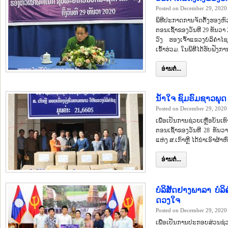
Posted on December 29, 2020
ພິທີປະກາດການຈັດຕັ້ງຮອ
ຕອນເຊົ້າຂອງວັນທີ 29 ທັນວາ
ວົງ ຮອງເຈົ້າແຂວງບໍລິ
ເຂົ້າຮ່ວມ. ໃນພິທີໄດ້ຮັບຟັງກ
ອ່ານຕໍ່...
ນ້ຳໃຈ ຊົມຣົມຊາວພຸ
Posted on December 29, 2020
ເພື່ອເປັນການຊ່ວຍເຫຼືອບັນເ
ຕອນເຊົ້າຂອງວັນທີ 28 ທັນວ
ແຫ່ງ ສ.ເກົາຫຼີ ໄດ້ນຳເອົາຜ້າ
ອ່ານຕໍ່...
ບໍລິສັດຢາງພາລາ ບໍລິ
ດວງໃຈ
Posted on December 29, 2020
ເພື່ອເປັນການປະກອບສ່ວນຊ່