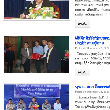
ບັ້ນດຳເນີນຊີວິດການເມື
ແຜນການ ແລະ ການລົງທຶນ ໄ
ສະຫາຍ ເລື່ອນວິໄລ ຈັນທ
ພະນັກງານລັດຖະກອນ […]
ອ່ານຕໍ່...
ພິທີຈັດສົ່ງອັດຖິທ
ປາງສົງຄາມຢູ່ລາວ
Posted on December 23, 2020
ໃນຕອນແລງຂອງວັນທີ 18 ແລ
ທອງ ແຂວງ ບໍລິຄຳໄຊ ໄດ້ມ
ສະຫຼະຊິວິດໃນປາງສົງຄາມຢູ່
ອ່ານຕໍ່...
ຖາມ – ຕອບ ວິທະຍາສ
Posted on December 23, 2020
ໃນຕອນເຊົ້າຂອງວັນທີ 18 ທັ
ຖາມ-ຕອບ ຄຳຖາມວິທະຍາສາດ 
ໃໝ່ ຮອງເຈົ້າເມືອງປາກກະດິ