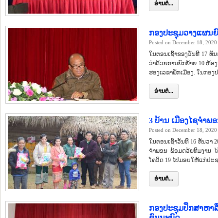
ອ່ານຕໍ່...
ກອງປະຊຸມວາງແຜນຍົກ
Posted on December 18, 2020
ໃນຕອນເຊົ້າຂອງວັນທີ 17 ທັນ
ວ່າດ້ວຍການຍົກຍ້າຍ 10 ຫ້
ຮອງເລຂາພັກເມືອງ. ໃນກອງ
ອ່ານຕໍ່...
3 ບ້ານ ເມືອງໄຊຈຳພອນ
Posted on December 18, 2020
ໃນຕອນເຊົ້າວັນທີ 16 ທັນວາ
ຈຳພອນ ພ້ອມດວ້ຍທີມງານ ໄດ
ໂຄວິດ 19 ໄປມອບໃຫ້ແກ່ປະຊ
ອ່ານຕໍ່...
ກອງປະຊຸມປຶກສາຫາລ
ຊົນນະບົດ