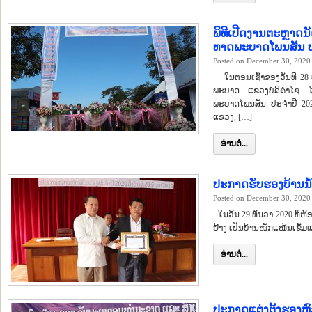
ພິທີເປີດງານຕະຫຼາດ
ທາດພະບາດໂພນສັນ ປະ
Posted on December 30, 2020
ໃນຕອນເຊົ້າຂອງວັນທີ 28 ທ
ພະບາດ ແຂວງບໍລິຄຳໄຊ ໄດ
ພະບາດໂພນສັນ ປະຈຳປີ 20
ແຂວງ, […]
ອ່ານຕໍ່...
ປະກາດຮັບຮອງບ້ານນ້ຳ
Posted on December 30, 2020
ໃນວັນ 29 ທັນວາ 2020 ທີ່ຫ້ອ
ຢ້າງ ເປັນບ້ານໜັກແໜ້ນເຂັ້ມ
ອ່ານຕໍ່...
ປະກາດແຕ່ງຕັ້ງຮອງ