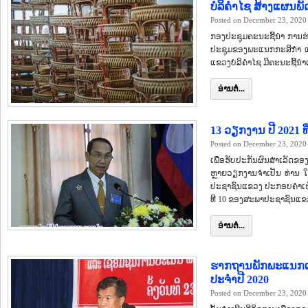
ບໍລິຄໍາໄຊ ສ້າງແຜນພ
Posted on December 23, 2020
ກອງປະຊຸມຄະນະຊີ້ນຳ ການຮ່າ
ປະຊຸມຂອງພະແນກກະສິກຳ ແລະ
ແຂວງບໍລິຄຳໄຊ ມີຄະນະຊີ້ນ
ອ່ານຕໍ່...
13 ວຽກງານ ປີ 2021 ທີ
Posted on December 23, 2020
ເພື່ອຮັບປະກັນຜົນສຳເລັດຂອ
ຫຼາຍວຽກງານຈຳເປັນ ທ່ານ
ປະຊາຊົນແຂວງ ປະກອບຄຳເຫັນ
ທີ 10 ຂອງສະພາປະຊາຊົນແຂວງຊຸ
ອ່ານຕໍ່...
ຮາກຖານພັກພະແນກແຜ
ປະຈຳປີ 2020
Posted on December 23, 2020