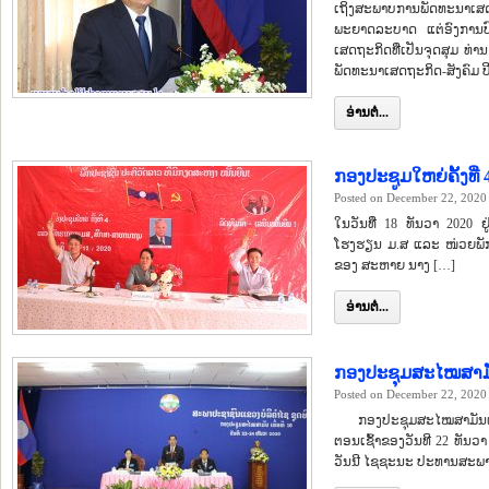
ເຖິງສະພາບການພັດທະນາເສ
ພະຍາດລະບາດ ແຕ່ອົງການປົ
ເສດຖະກິດທີ່ເປັນຈຸດສຸມ ທ່
ພັດທະນາເສດຖະກິດ-ສັງຄົມ 
ອ່ານຕໍ່...
ກອງປະຊູມໃຫຍ່ຄັ້ງທ
Posted on December 22, 2020
ໃນວັນທີ່ 18 ທັນວາ 2020 
ໂຮງຮຽນ ມ.ສ ແລະ ໜ່ວຍພັກສຶ
ຂອງ ສະຫາຍ ນາງ […]
ອ່ານຕໍ່...
ກອງປະຊຸມສະໄໝສາມັນ
Posted on December 22, 2020
ກອງປະຊຸມສະໄໝສາມັນເທື່ອ
ຕອນເຊົ້າຂອງວັນທີ 22 ທັນ
ວັນນີ ໄຊຊະນະ ປະທານສະພາປ