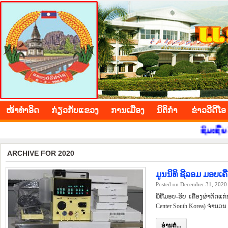
BOLIKHAMXAY PROVINCE
ໜ້າ​ທຳ​ອິດ
​ກ່ຽວ​ກັບ​ແຂວງ
​ການ​ເມືອງ
ນິ​ຕິ​ກຳ
ຂ່າວ​ວີ​ດີ​ໂອ
ຊົມເຊີຍ ວັນຊາດ ທີ 2 ທັນວາ ຄົບຮອ
ARCHIVE FOR 2020
ມູນນິທິ ຊີລອມ ມອບເຄື
Posted on December 31, 2020
ພິທີມອບ-ຮັບ ເຄື່ອງຜ່າຕັດແກ່
Center South Korea) ຈຳນວນ 1
ອ່ານຕໍ່...