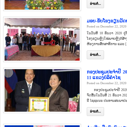
ອ່ານຕໍ່...
ມອບ-ຮັບໂຮງຮຽນມັດທະ
Posted on December 22, 2020
ໃນວັນທີ 18 ທັນວາ 2020 ຢູ່
ໂຮງຮຽນຫຼັງໃໝ່ພາຍຫຼັງກໍ່ສ້
ຫ້ອງການສຶກສາທິການ ແລະ 
ອ່ານຕໍ່...
ກອງປະຊຸມປະຈຳປີ 2
11 ແຂວງບໍລິຄຳໄຊ
Posted on December 22, 2020
ກອງປະຊຸມປະຈຳປີ 2020 ຂ
ຈັດຂື້ນໃນວັນທີ 21 ທັນວາ 
ນີ ໄຊຊະນະ ປະທານສະພາປະຊາ
ອ່ານຕໍ່...