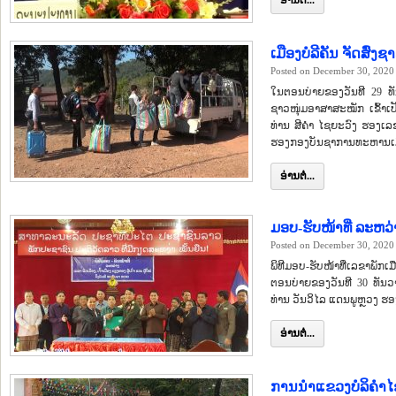
ອ່ານຕໍ່...
ເມືອງບໍລີຄັນ ຈັດສົ່
Posted on December 30, 2020
ໃນຕອນບ່າຍຂອງວັນທີ 29 ທັນ
ຊາວໜຸ່ມອາສາສະໝັກ ເຂົ້າ
ທ່ານ ສີຄໍາ ໄຊຍະວົງ ຮອງເລຂ
ຮອງກອງບັນຊາການທະຫານເມື
ອ່ານຕໍ່...
ມອບ-ຮັບໜ້າທີ່ ລະຫວ່າ
Posted on December 30, 2020
ພິທີມອບ-ຮັບໜ້າທີ່ເລຂາພັກເມ
ຕອນບ່າຍຂອງວັນທີ 30 ທັນວາ
ທ່ານ ວັນວິໄລ ແດນພູຫຼວງ ຮອ
ອ່ານຕໍ່...
ການນໍາແຂວງບໍລິຄໍ