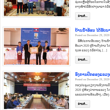
ຊ່ວຍເຫຼືອຜູ້ດ້ອຍໂອກາດໃນສັ
ຕາງໜ້າບໍລິສັດຢາງພາລາ ບໍລິຄ
ອ່ານຕໍ່...
ບ້ານນ້ຳອ້ອນ ໄດ້ຮັ
Posted on December 29, 2020
ພິທີປະກາດຮັບຮອງ ບ້ານນ້ຳ
ທັນວາ 2020 ຢູ່ບ້ານດັ່ງກ່
ຖວທ ແຂວງ ບໍລິຄຳໄຊ, […]
ອ່ານຕໍ່...
ອົງການປົກຄອງແຂວງບ
Posted on December 29, 2020
ກອງປະຊຸມວຽກງານອົງການປົກ
2020 ຢູ່ຫ້ອງວ່າການແຂວງ 
ພະແນກການອ້ອມຂ້າງ, ເມືອງ 
ອ່ານຕໍ່...