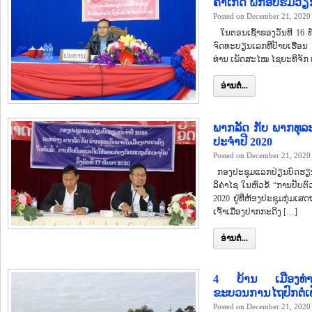
ຄຳເກີດ ຝຶກອົບຮົມວ
Posted on December 21, 2020
ໃນຕອນເຊົ້າຂອງວັນທີ 16 ທັ
ຈົດທະບຽນເລກທີປ້າຍເຮືອນ 
ທ່ານ ເພັດສະໄໝ ໄຊຍະທິຈັກ ເຈ
ອ່ານຕໍ່...
ພາກລັດ ກັບ ພາກທຸ
ປະຈຳປີ 2020
Posted on December 21, 2020
ກອງປະຊຸມແລກປ່ຽນບົດຮຽນປ
ລິຄຳໄຊ ໃນຫົວຂໍ້ “ການປັບຕົ
2020 ຢູ່ທີ່ຫ້ອງປະຊຸມກຸ່ມ
ເຈົ້າເມືຶອງປາກກະດິງ […]
ອ່ານຕໍ່...
4 ບ້ານ ເມືອງທ່າ
ຂະບວນການໄຖປົກຕໍເຟ
Posted on December 21, 2020