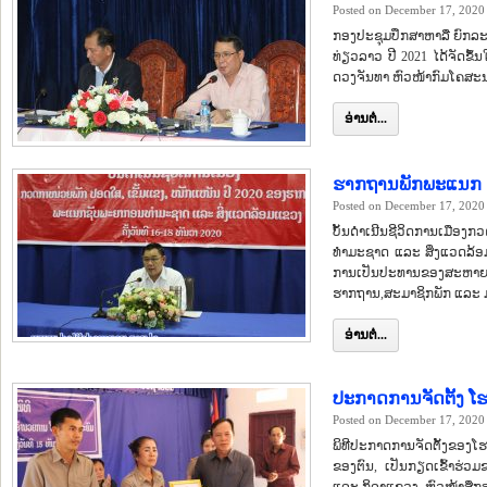
Posted on December 17, 2020
ກອງປະຊຸມປຶກສາຫາລື ຍົກລະ
ທ່ຽວລາວ ປີ 2021 ໄດ້ຈັດຂຶ້
ດວງຈັນທາ ຫົວໜ້າກົມໂຄສະ
ອ່ານຕໍ່...
ຮາກຖານພັກພະແນກ ຊສ
Posted on December 17, 2020
ບັ້ນດຳເນີນຊີວິດການເມືອ
ທຳມະຊາດ ແລະ ສິ່ງແວດລ້ອມແ
ການເປັນປະທານຂອງສະຫາຍ ບ
ຮາກຖານ,ສະມາຊິກພັກ ແລະ ມ
ອ່ານຕໍ່...
ປະກາດການຈັດຕັ້ງ ໂ
Posted on December 17, 2020
ພິທີປະກາດການຈັດຕັ້ງຂອງໂຮ
ຂອງຕົນ, ເປັນກຽດເຂົ້າຮ່ວ