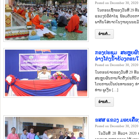
Posted on December 30, 2020
ໃນຕອນເຊົ້າຂອງວັນທີ 29 ທັນ
ແຂວງບໍລິຄໍາໄຊ ພ້ອມດ້ວຍກ
ພາກັນໃສ່ບາດໃນງານບຸນນະມັ
ອ່ານຕໍ່...
ກອງປະຊຸມ ສະຫຼຸບຜົນ
ອ່າງໂຕ່ງນໍ້າຍ້ວງຕອນໃ
Posted on December 30, 2020
ໃນຕອນບ່າຍຂອງວັນທີ 29 ທັນວ
ສະຫຼຸບຜົນການຈັດຕັ້ງປະຕິບັ
ໂດຍການເປັນປະທານຂອງ ທ່ານ
ທ່ານ ພູເງິນ […]
ອ່ານຕໍ່...
ຮສສ ແຂວງ ມອບເຄື່ອງ
Posted on December 30, 2020
ໃນວັນທີ 28 ທັນວາ 2020 ຢ