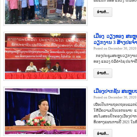
ພະແນກ ຮສສ ແຂວງ ໄດ້ມອບເຄື
ອ່ານຕໍ່...
ເມືອງ ວຽງທອງ ສະຫຼ
ວຽກງານ 3 ສ້າງປະຈຳປ
Posted on December 30, 2020
ກອງປະຊຸມສະຫຼຸບວຽກງານກໍ
ທອງ ແຂວງ ບໍລິຄຳໄຊ ປະຈຳປີ 
ອ່ານຕໍ່...
ເມືອງປາກຊັນ ສະຫຼຸ
Posted on December 30, 2020
ເພື່ອເປັນການຖອດຖອນແລກປ່
ໃຫ້ມີຄວາມເປັນເອກະພາບ ແລ
ສະໂມສອນປົກຄອງເມືອງປາກ
ທິດທາງແຜນການປີ 2021 ໃນທົ
ອ່ານຕໍ່...