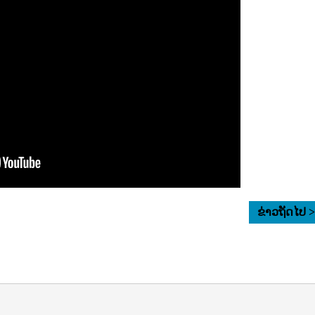
ຂ່າວຖັດໄປ 