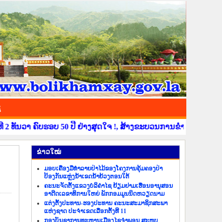
ຊ
ນວາ ຄົບຮອບ 50 ປີ ຢ່າງສຸດໃຈ !, ສ້າງຂະບວນການຂໍ່ານັບຮັບຕ້ອນ ວັນສ
​ຂ່າວ​ໃໝ່
ມອບເຄື່ອງມືທຳລາຍປ່າໄມ້ຂອງໂຄງການຄຸ້ມຄອງປ່າ
ປ້ອງກັນແຫຼ່ງນ້ຳເຂດນ້ຳຍ້ວງຕອນໃຕ້
ຄະນະຈັດຕັ້ງແຂວງບໍລິຄຳໄຊ ຢ້ຽມຢາມເຮືອນອານຸສອນ
ອາດີດເລຂາທິການໃຫຍ່ ພັກກອມມູນນິດຫວຽດນາມ
ແຕ່ງຕັ້ງປະທານ-ຮອງປະທານ ຄະນະສະມາຊິກສະພາ
ແຫ່ງຊາດ ປະຈຳເຂດເລືອກຕັ້ງທີ 11
ກອງບັນຊາການທະຫານເມືອງໄຊຈຳພອນ ສະຫຼຸບ