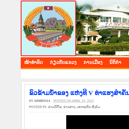
BOLIKHAMXAY PROV
ໜ້າ​ທຳ​ອິດ
​ກ່ຽວ​ກັບ​ແຂວງ
​ການ​ເມືອງ
ນິ​ຕິ​ກຳ
ຂົວຂ້າມນ້ຳຂອງ ແຫ່ງທີ V ທ່າແຮງສຳຄັ
BY
ADMINS14
–
POSTED ON APRIL 24, 2025
POSTED IN:
ຂ່າວ​ວີ​ດີ​ໂອ
,
​ຂ່າວ​ສານ
,
​ເສດ​ຖະ​ກິດ-ສັງ​ຄົມ