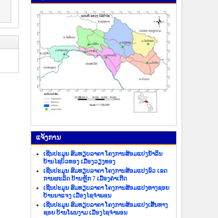
ແຈ້ງ​ການ
ເຊີນປະມູນ ສົມທຽບລາຄາ ໂຄງການສ້ອມແປງນ້ຳລິນ
ບ້ານໄຊບົວທອງ ເມືອງວຽງທອງ
ເຊີນປະມູນ ສົມທຽບລາຄາ ໂຄງການສ້ອມແປງຂົວ ເຂດ
ການຜະລິດ ບ້ານຫຼັກ 7 ເມືອງຄຳເກີດ
ເຊີນປະມູນ ສົມທຽບລາຄາ ໂຄງການສ້ອມແປງທາງຊອຍ
ບ້ານນາແຈງ ເມືອງໄຊຈຳພອນ
ເຊີນປະມູນ ສົມທຽບລາຄາ ໂຄງການສ້ອມແປງເສັ້ນທາງ
ຊອຍ ບ້ານໂພນງາມ ເມືອງໄຊຈຳພອນ