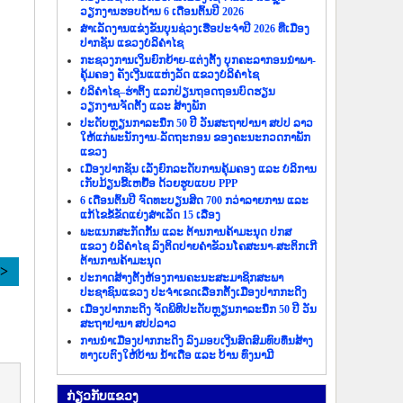
ວຽກງານຮອບດ້ານ 6 ເດືອນຕົ້ນປີ 2026
ສຳເລັດງານແຂ່ງຂັນບຸນຊ່ວງເຮືອປະຈຳປີ 2026 ທີ່ເມືອງ
ປາກຊັນ ແຂວງບໍລິຄຳໄຊ
ກະຊວງການເງິນຍົກຍ້າຍ-ແຕ່ງຕັ້ງ ບຸກຄະລາກອນນຳພາ-
ຄຸ້ມຄອງ ຄັງເງີນແແຫ່ງລັດ ແຂວງບໍລິຄຳໄຊ
ບໍລິຄຳໄຊ–ຮ່າຕິ້ງ ແລກປ່ຽນຖອດຖອນບົດຮຽນ
ວຽກງານຈັດຕັ້ງ ແລະ ສ້າງພັກ
ປະດັບຫຼຽນກາລະນຶກ 50 ປີ ວັນສະຖາປານາ ສປປ ລາວ
ໃຫ້ແກ່ພະນັກງານ-ລັດຖະກອນ ຂອງຄະນະກວດກາພັກ
ແຂວງ
ເມືອງປາກຊັນ ເລັ່ງຍົກລະດັບການຄຸ້ມຄອງ ແລະ ບໍລິການ
ເກັບມ້ຽນຂີ້ເຫຍື້ອ ດ້ວຍຮູບແບບ PPP
6 ເດືອນຕົ້ນປີ ຈົດທະບຽນສິດ 700 ກວ່າລາຍການ ແລະ
ແກ້ໄຂຂໍ້ຂັດແຍ່ງສຳເລັດ 15 ເລື່ອງ
ພະແນກສະກັດກັ້ນ ແລະ ຕ້ານການຄ້າມະນຸດ ປກສ
ແຂວງ ບໍລິຄຳໄຊ ລົງຕິດປາຍຄຳຂັວນໂຄສະນາ-ສະຕິກເກີ
ຕ້ານການຄ້າມະນຸດ
>>
ປະກາດສ້າງຕັ້ງຫ້ອງການຄະນະສະມາຊິກສະພາ
ປະຊາຊົນແຂວງ ປະຈຳເຂດເລືອກຕັ້ງເມືອງປາກກະດິງ
ເມືອງປາກກະດິງ ຈັດພິທີປະດັບຫຼຽນກາລະນຶກ 50 ປີ ວັນ
ສະຖາປານາ ສປປລາວ
ການນຳເມືອງປາກກະດິງ ລົງມອບເງີນສົດສົມທົບທຶນສ້າງ
ທາງເບຕົງໃຫ້ບ້ານ ນ້ຳເດື່ອ ແລະ ບ້ານ ທົ່ງນາມີ
ກ່ຽວ​ກັບ​ແຂວງ