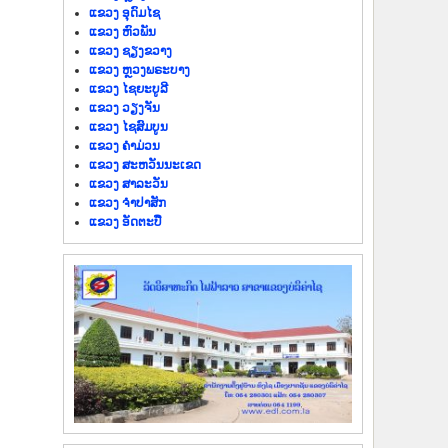
ແຂວງ ອຸດົມໄຊ
ແຂວງ ຫົວພັນ
ແຂວງ ຊຽງຂວາງ
ແຂວງ ຫຼວງພຣະບາງ
ແຂວງ ໄຊຍະບູລີ
ແຂວງ ວຽງຈັນ
ແຂວງ ໄຊສົມບູນ
ແຂວງ ຄຳມ່ວນ
ແຂວງ ສະຫວັນນະເຂດ
ແຂວງ ສາລະວັນ
ແຂວງ ຈຳປາສັກ
ແຂວງ ອັດຕະປື