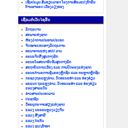
ເຊີນປະມູນ ສົມທຽບລາຄາ ໂຄງການສ້ອມແປງນ້ຳລິນ
ບ້ານຜາຂອດ ເມືອງວຽງທອງ
​ເຊື່ອມ​ຕໍ່​ເວັບ​ໄຊ​ອື່ນ
ລັດ​ຖະ​ບານ
ສະພາແຫ່ງຊາດ
ຫ້ອງວ່າການປະທານປະເທດ
ຈົດໝາຍເຫດທາງລັດຖະການ
ທະນາຄານແຫ່ງ ສປປ ລາວ
ຄະນະຈັດຕັ້ງສູນກາງພັກ
ຄະນະໂຄສະນາອົບຮົມສູນກາງພັກ
ສະຖາບັນການເມືອງ ແລະ ການປົກຄອງແຫ່ງຊາດ
ຄະນະ​ກຳມະການ​ຄຸ້ມ​ຄອງ​ຫຼັກ​ຊັບ ແລະ ຕະຫຼາດຫຼັກຊັບ
ກະຊວງຖະແຫຼງຂ່າວ, ວັດທະນະທຳ ແລະ ທ່ອງທ່ຽວ
ພະແນກ ຖະແຫຼງຂ່າວ, ວັດທະນະທຳ ແລະ ທ່ອງທ່ຽວ
ແຂວງສາລະວັນ
ຂ່າວ​ສານ​ປະ​ເທດ​ລາວ
ປະ​ຊາ​ຊົນ
ວິທະຍຸກະຈາຍສຽງແຫ່ງຊາດ
ແຂວງ ນະ​ຄອນຫຼວງວຽງ​ຈັນ
ແຂວງ ຜົ້ງ​ສາ​ລີ
ແຂວງ ບໍ່​ແກ້ວ
ແຂວງ ຫຼວງນໍ້າທາ