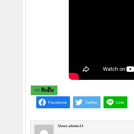
<< ກັບຄືນ
Facebook
Twitter
Line
About admins14