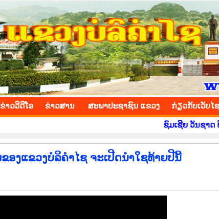
INCE
ຂ່າວ​ວີ​ດີ​ໂອ
​ຂ່າວ​ສານ
ສະພາປະຊາຊົນ ແຂວງ
​ກ່ຽວ​ກັບ​ເວັບ​ໄ
ຊົມເຊີຍ ວັນຊາດ ທີ 2 ທັ
ນຂອງແຂວງບໍລິຄຳໄຊ ຈະເປີດນຳໃຊທ້າຍປີນີ້