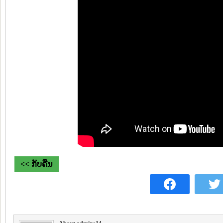
<< ກັບຄືນ