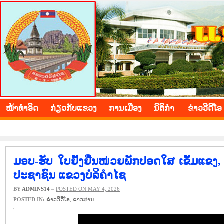
BOLIKHAMXAY PROVINCE
ໜ້າ​ທຳ​ອິດ
​ກ່ຽວ​ກັບ​ແຂວງ
​ການ​ເມືອງ
ນິ​ຕິ​ກຳ
ຂ່າວ​ວີ​ດີ​ໂອ
ມອບ-ຮັບ ໃບຢັ້ງຢືນໜ່ວຍພັກປອດໃສ ເຂັ້ມແຂ
ປະຊາຊົນ ແຂວງບໍລິຄຳໄຊ
BY
ADMINS14
–
POSTED ON MAY 4, 2026
POSTED IN:
ຂ່າວ​ວີ​ດີ​ໂອ
,
​ຂ່າວ​ສານ