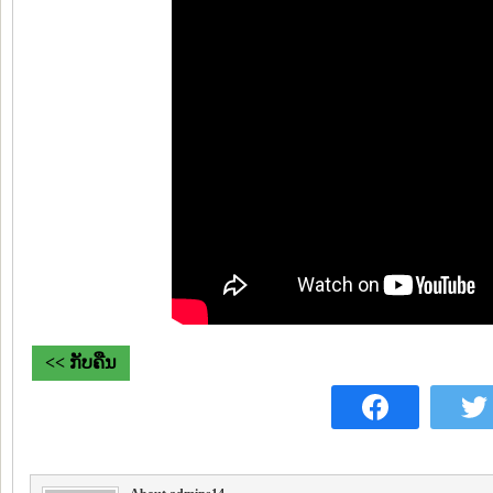
<< ກັບຄືນ