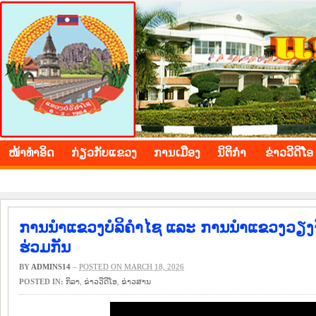
BOLIKHAMXAY PROVINCE
ໜ້າ​ທຳ​ອິດ
​ກ່ຽວ​ກັບ​ແຂວງ
​ການ​ເມືອງ
ນິ​ຕິ​ກຳ
ຂ່າວ​ວີ​ດີ​ໂອ
ການນຳແຂວງບໍລິຄຳໄຊ ແລະ ການນຳແຂວງວຽງ
ຮ່ວມກັນ
BY
ADMINS14
–
POSTED ON MARCH 18, 2026
POSTED IN:
​ກິ​ລາ
,
ຂ່າວ​ວີ​ດີ​ໂອ
,
​ຂ່າວ​ສານ