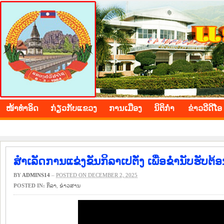
BOLIKHAMXAY PROVINCE
ໜ້າ​ທຳ​ອິດ
​ກ່ຽວ​ກັບ​ແຂວງ
​ການ​ເມືອງ
ນິ​ຕິ​ກຳ
ຂ່າວ​ວີ​ດີ​ໂອ
ສຳເລັດການແຂ່ງຂັນກິລາເປຕັ່ງ ເພື່ອຂໍ່ານັບຮັບຕ້
BY
ADMINS14
–
POSTED ON DECEMBER 2, 2025
POSTED IN:
​ກິ​ລາ
,
​ຂ່າວ​ສານ