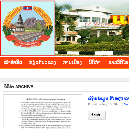
BOLIKHAMXAY PROVINCE
ໜ້າ​ທຳ​ອິດ
​ກ່ຽວ​ກັບ​ແຂວງ
​ການ​ເມືອງ
ນິ​ຕິ​ກຳ
ຂ່າວ​ວີ​ດີ​ໂອ
ນິ​ຕິ​ກຳ ARCHIVE
ເຊີນປະມູນ ສົມທຽບລ
Posted on July 15, 2026
|
No 
ອ່ານຕໍ່...