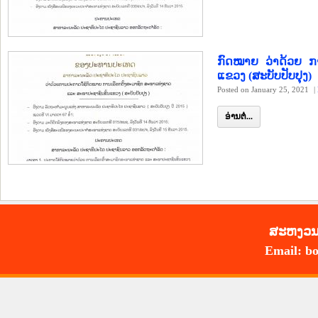
ກົດ​ໝາຍ ວ່າ​ດ້ວຍ ​ກາ
ແຂວງ (ສະ​ບັບ​ປັບ​ປຸງ)
Posted on January 25, 2021
|
ອ່ານຕໍ່...
ສະ​ຫງວນ​
Email: bo