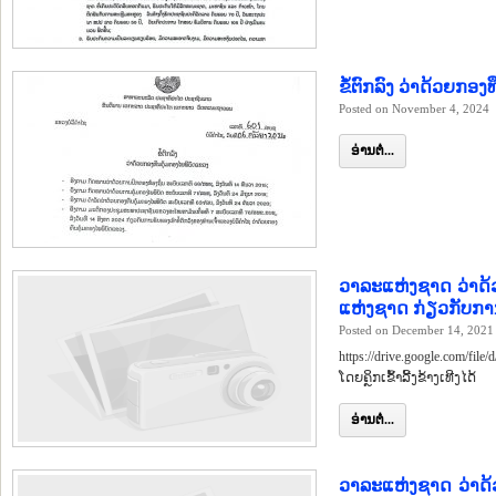
ຂໍ້ຕົກລົງ ວ່າດ້ວຍກອ
Posted on November 4, 2024
ອ່ານຕໍ່...
ວາລະແຫ່ງຊາດ ວ່າດ
ແຫ່ງຊາດ ກ່ຽວກັບກາ
Posted on December 14, 2021
https://drive.google.com/
ໂດຍຄຼິກເຂົ້້າລີ້ງຂ້າງເທີງໄດ້
ອ່ານຕໍ່...
ວາລະແຫ່ງຊາດ ວ່າດ້