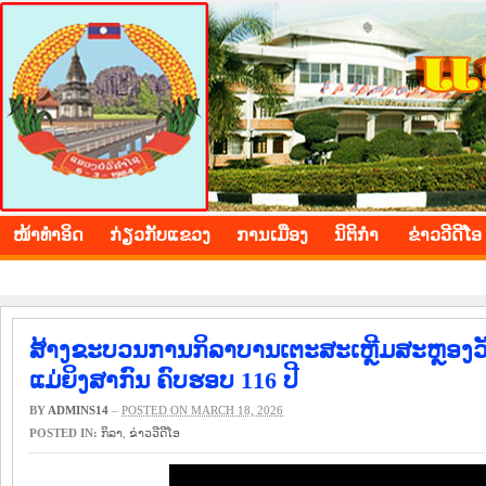
BOLIKHAMXAY PROVINCE
ໜ້າ​ທຳ​ອິດ
​ກ່ຽວ​ກັບ​ແຂວງ
​ການ​ເມືອງ
ນິ​ຕິ​ກຳ
ຂ່າວ​ວີ​ດີ​ໂອ
ສ້າງຂະບວນການກິລາບານເຕະສະເຫຼີມສະຫຼອງວັນ
ແມ່ຍິງສາກົນ ຄົບຮອບ 116 ປີ
BY
ADMINS14
–
POSTED ON MARCH 18, 2026
POSTED IN:
​ກິ​ລາ
,
ຂ່າວ​ວີ​ດີ​ໂອ