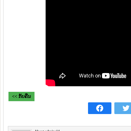
<< ກັບຄືນ