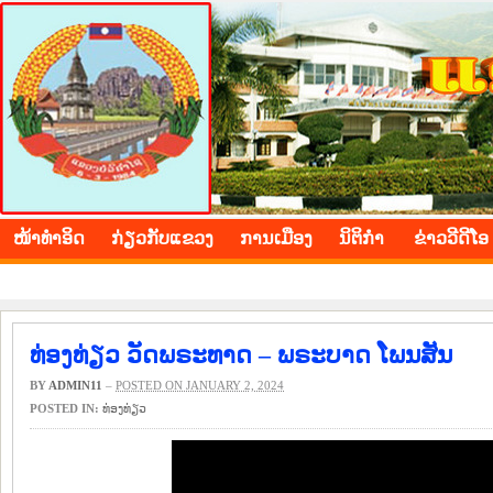
BOLIKHAMXAY PROVINCE
ໜ້າ​ທຳ​ອິດ
​ກ່ຽວ​ກັບ​ແຂວງ
​ການ​ເມືອງ
ນິ​ຕິ​ກຳ
ຂ່າວ​ວີ​ດີ​ໂອ
ທ່ອງທ່ຽວ ວັດພຣະທາດ – ພຣະບາດ ໂພນສັນ
BY
ADMIN11
–
POSTED ON JANUARY 2, 2024
POSTED IN:
​ທ່ອງ​ທ່ຽວ