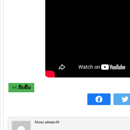
<< ກັບຄືນ
About admins16