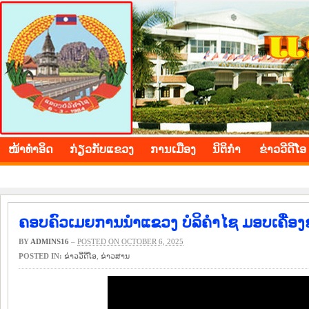
BOLIKHAMXAY PROVINCE
ໜ້າ​ທຳ​ອິດ
​ກ່ຽວ​ກັບ​ແຂວງ
​ການ​ເມືອງ
ນິ​ຕິ​ກຳ
ຂ່າວ​ວີ​ດີ​ໂອ
ຄອບຄົວເມຍການນຳແຂວງ ບໍລິຄຳໄຊ ມອບເຄື່ອງຊ່
BY
ADMINS16
–
POSTED ON OCTOBER 6, 2025
POSTED IN:
ຂ່າວ​ວີ​ດີ​ໂອ
,
​ຂ່າວ​ສານ