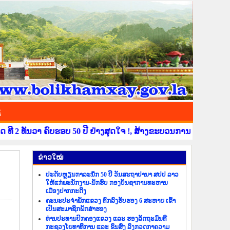
ຊ
ທັນວາ ຄົບຮອບ 50 ປີ ຢ່າງສຸດໃຈ !, ສ້າງຂະບວນການຂໍ່ານັບຮັບຕ້ອນ ວ
​ຂ່າວ​ໃໝ່
ປະດັບຫຼຽນກາລະນຶກ 50 ປີ ວັນສະຖາປານາ ສປປ ລາວ
ໃຫ້ແກ່ພະນັກງານ-ນັກຮົບ ກອງບັນຊາການທະຫານ
ເມືອງປາກກະດິງ
ຄະນະປະຈຳພັກແຂວງ ຕົກລົງຮັບຮອງ 6 ສະຫາຍ ເຂົ້າ
ເປັນສະມາຊິກພັກສຳຮອງ
ທ່ານປະທານປົກຄອງແຂວງ ແລະ ຮອງລັດຖະມົນຕີ
ກະຊວງໂຍທາທິການ ແລະ ຂົນສົ່ງ ລົງກວດກາຄວາມ