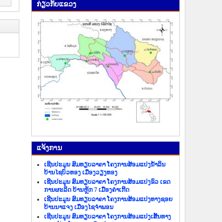
ກ່ຽວ​ກັບ​ແຂວງ
ແຈ້ງ​ການ
ເຊີນປະມູນ ສົມທຽບລາຄາ ໂຄງການສ້ອມແປງນ້ຳລິນ
ບ້ານໄຊບົວທອງ ເມືອງວຽງທອງ
ເຊີນປະມູນ ສົມທຽບລາຄາ ໂຄງການສ້ອມແປງຂົວ ເຂດ
ການຜະລິດ ບ້ານຫຼັກ 7 ເມືອງຄຳເກີດ
ເຊີນປະມູນ ສົມທຽບລາຄາ ໂຄງການສ້ອມແປງທາງຊອຍ
ບ້ານນາແຈງ ເມືອງໄຊຈຳພອນ
ເຊີນປະມູນ ສົມທຽບລາຄາ ໂຄງການສ້ອມແປງເສັ້ນທາງ