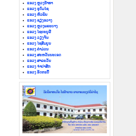
ແຂວງ ຫຼວງນໍ້າທາ
ແຂວງ ອຸດົມໄຊ
ແຂວງ ຫົວພັນ
ແຂວງ ຊຽງຂວາງ
ແຂວງ ຫຼວງພຣະບາງ
ແຂວງ ໄຊຍະບູລີ
ແຂວງ ວຽງຈັນ
ແຂວງ ໄຊສົມບູນ
ແຂວງ ຄຳມ່ວນ
ແຂວງ ສະຫວັນນະເຂດ
ແຂວງ ສາລະວັນ
ແຂວງ ຈຳປາສັກ
ແຂວງ ອັດຕະປື