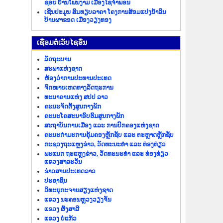
ຊອຍ ບ້ານໂພນງາມ ເມືອງໄຊຈຳພອນ
ເຊີນປະມູນ ສົມທຽບລາຄາ ໂຄງການສ້ອມແປງນ້ຳລິນ
ບ້ານຜາຂອດ ເມືອງວຽງທອງ
​ເຊື່ອມ​ຕໍ່​ເວັບ​ໄຊ​ອື່ນ
ລັດ​ຖະ​ບານ
ສະພາແຫ່ງຊາດ
ຫ້ອງວ່າການປະທານປະເທດ
ຈົດໝາຍເຫດທາງລັດຖະການ
ທະນາຄານແຫ່ງ ສປປ ລາວ
ຄະນະຈັດຕັ້ງສູນກາງພັກ
ຄະນະໂຄສະນາອົບຮົມສູນກາງພັກ
ສະຖາບັນການເມືອງ ແລະ ການປົກຄອງແຫ່ງຊາດ
ຄະນະ​ກຳມະການ​ຄຸ້ມ​ຄອງ​ຫຼັກ​ຊັບ ແລະ ຕະຫຼາດຫຼັກຊັບ
ກະຊວງຖະແຫຼງຂ່າວ, ວັດທະນະທຳ ແລະ ທ່ອງທ່ຽວ
ພະແນກ ຖະແຫຼງຂ່າວ, ວັດທະນະທຳ ແລະ ທ່ອງທ່ຽວ
ແຂວງສາລະວັນ
ຂ່າວ​ສານ​ປະ​ເທດ​ລາວ
ປະ​ຊາ​ຊົນ
ວິທະຍຸກະຈາຍສຽງແຫ່ງຊາດ
ແຂວງ ນະ​ຄອນຫຼວງວຽງ​ຈັນ
ແຂວງ ຜົ້ງ​ສາ​ລີ
ແຂວງ ບໍ່​ແກ້ວ