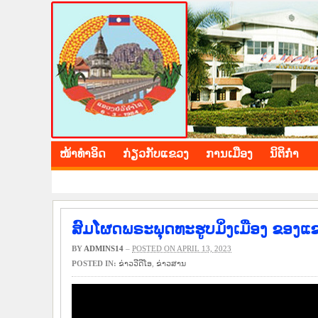
BOLIKHAMXAY PROV
ໜ້າ​ທຳ​ອິດ
​ກ່ຽວ​ກັບ​ແຂວງ
​ການ​ເມືອງ
ນິ​ຕິ​ກຳ
ສົມໂຜດພຣະພຸດທະຮູບມິ່ງເມືອງ ຂອງແ
BY
ADMINS14
–
POSTED ON APRIL 13, 2023
POSTED IN:
ຂ່າວ​ວີ​ດີ​ໂອ
,
​ຂ່າວ​ສານ