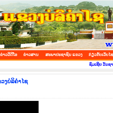
INCE
ຂ່າວ​ວີ​ດີ​ໂອ
​ຂ່າວ​ສານ
ສະພາປະຊາຊົນ ແຂວງ
​ກ່ຽວ​ກັບ​ເວັບ​ໄ
ຊົມເຊີຍ ວັນຊາດ ທີ 2 
ຂວງບໍລິຄຳໄຊ