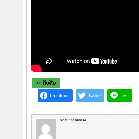
<< ກັບຄືນ
Facebook
Twitter
Line
About admins14