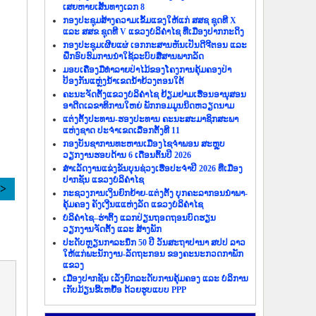
ເສຍຫາຍເສັ້ນທາງເລກ 8
ກອງປະຊຸມສ້າງຄວາມເຂັ້ມແຂງໃຫ້ແກ່ ສສຊ ຊຸດທີ X
ແລະ ສສຂ ຊຸດທີ V ແຂວງບໍລິຄຳໄຊ ທີ່ເມືອງປາກກະດິງ
ກອງປະຊຸມເຜີຍແຜ່ ເອກກະສານຫັນເປັນດີຈີຕອນ ແລະ
ຝຶກອົບຮົມການນຳໃຊ້ລະບົບສື່ສານພາກລັດ
ມອບເຄື່ອງມືທຳລາຍປ່າໄມ້ຂອງໂຄງການຄຸ້ມຄອງປ່າ
ປ້ອງກັນແຫຼ່ງນ້ຳເຂດນ້ຳຍ້ວງຕອນໃຕ້
ຄະນະຈັດຕັ້ງແຂວງບໍລິຄຳໄຊ ຢ້ຽມຢາມເຮືອນອານຸສອນ
ອາດີດເລຂາທິການໃຫຍ່ ພັກກອມມູນນິດຫວຽດນາມ
ແຕ່ງຕັ້ງປະທານ-ຮອງປະທານ ຄະນະສະມາຊິກສະພາ
ແຫ່ງຊາດ ປະຈຳເຂດເລືອກຕັ້ງທີ 11
ກອງບັນຊາການທະຫານເມືອງໄຊຈຳພອນ ສະຫຼຸບ
ວຽກງານຮອບດ້ານ 6 ເດືອນຕົ້ນປີ 2026
ສຳເລັດງານແຂ່ງຂັນບຸນຊ່ວງເຮືອປະຈຳປີ 2026 ທີ່ເມືອງ
ປາກຊັນ ແຂວງບໍລິຄຳໄຊ
>>
ກະຊວງການເງິນຍົກຍ້າຍ-ແຕ່ງຕັ້ງ ບຸກຄະລາກອນນຳພາ-
ຄຸ້ມຄອງ ຄັງເງີນແແຫ່ງລັດ ແຂວງບໍລິຄຳໄຊ
ບໍລິຄຳໄຊ–ຮ່າຕິ້ງ ແລກປ່ຽນຖອດຖອນບົດຮຽນ
ວຽກງານຈັດຕັ້ງ ແລະ ສ້າງພັກ
ປະດັບຫຼຽນກາລະນຶກ 50 ປີ ວັນສະຖາປານາ ສປປ ລາວ
ໃຫ້ແກ່ພະນັກງານ-ລັດຖະກອນ ຂອງຄະນະກວດກາພັກ
ແຂວງ
ເມືອງປາກຊັນ ເລັ່ງຍົກລະດັບການຄຸ້ມຄອງ ແລະ ບໍລິການ
ເກັບມ້ຽນຂີ້ເຫຍື້ອ ດ້ວຍຮູບແບບ PPP