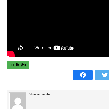
<< ກັບຄືນ
About admins14