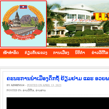
BOLIKHAMXAY PROVINCE
ໜ້າ​ທຳ​ອິດ
​ກ່ຽວ​ກັບ​ແຂວງ
​ການ​ເມືອງ
ນິ​ຕິ​ກຳ
ຂ່າວ​ວີ​ດີ​ໂອ
ຄະນະການນໍາເມືອງດຶກຖໍ້ ຢ້ຽມຢາມ ແລະ ອວຍ
BY
ADMINS14
–
POSTED ON APRIL 13, 2023
POSTED IN:
ຂ່າວ​ວີ​ດີ​ໂອ
,
​ຂ່າວ​ສານ