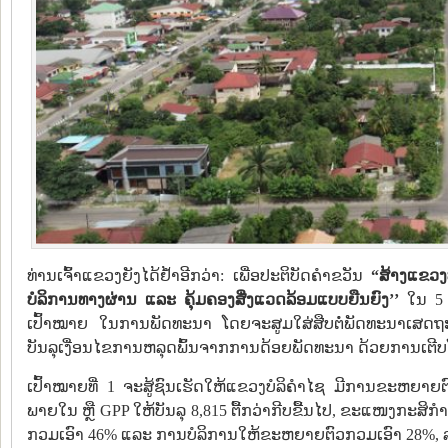
ທ່ານເຈົ້າແຂວງຍັງໄດ້ຢ້ຳອີກວ່າ: ເພື່ອປະຕິບັດຄຳຂວັນ
“ສ້າງແຂວງ
ບໍລິການທາງຜ່ານ ແລະ ຄຸ້ມຄອງສີ່ງແວດລ້ອມແບບຍືນຍົງ’’
ໃນ 5 ປ
ເປົ້າໝາຍ ໃນການພັດທະນາ ໂດຍຈະສູມໃສ່ສືບຕໍ່ພັດທະນາເສດຖະກິດ
ບັນລຸເງື່ອນໄຂການຫລຸດພົ້ນຈາກການດ້ອຍພັດທະນາ ດ້ວຍການເຕີບ
ເປົ້າໝາຍທີ່ 1 ຈະສູ້ຊົນເຮັດໃຫ້ແຂວງບໍລິຄໍາໄຊ ມີການຂະຫ
ພາຍໃນ ຫຼື GPP ໃຫ້ບັນລຸ 8,815 ຕື້ກວ່າກີບຂື້ນໄປ, ຂະແໜງກະ
ກວມເອົາ 46% ແລະ ການບໍລິການໃຫ້ຂະຫຍາຍຕົວກວມເອົາ 28%, ລາ