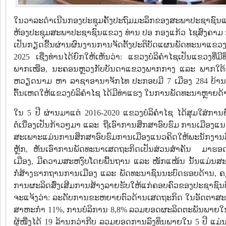
ໃນວາລະດໍາເນີນກອງປະຊຸມຄັ້ງປະຖົມມະລຶກຂອງສະພາປະຊາຊົນແຂວງບ
ຫ້ອງປະຊຸມສະພາປະຊາຊົນແຂວງ ທ່ານ ປອ ກອງແກ້ວ ໄຊສົງຄາມ ກໍ
ເປັນກຽດຂື້ນຜ່ານຜົນງານການຈັດຕັ້ງປະຕິບັດແຜນພັດທະນາແຂວງບ
2025 ເຊີ່ງທ່ານໄດ້ຍົກໃຫ້ເຫັນວ່າ: ແຂວງບໍລິຄໍາໄຊເປັນແຂວງທີ່ມີທ
ພາກເໜືອ, ນະຄອນຫຼວງກັບບັນດາແຂວງພາກກາງ ແລະ ພາກໃຕ້ຂອງ
ຫວຽດນາມ ຫາ ລາຊາອານາຈັກໄທ ປະກອບມີ 7 ເມືອງ 284 ບ້ານ ມີພົ
ຕົ້ນເຫດໃຫ້ແຂວງບໍລິຄໍາໄຊ ໄດ້ມີທ່າແຮງ ໃນການພັດທະນາຫຼາຍດ້
ໃນ 5 ປີ ຜ່ານມາແຕ່ 2016-2020 ແຂວງບໍລິຄໍາໄຊ ໄດ້ສຸມໃສ່ການ
ຕໍ່ເນື່ອງເປັນກ້າວໆມາ ແລະ ຖືເອົາການສຶກສາອົບຮົມ ການເມືອງ
ສະເພາະແມ່ນການສຶກສາອົບຮົມການເມືອງແນວຄິດໃຫ້ພະນັກງານລ
ຫຼັກ, ຫັນເອົາການພັດທະນາເສດຖະກິດເປັນສ່ວນສຳຄັນ ມາຮອດ
ເມືອງ, ມີຄວາມສະຫງົບໂດຍພື້ນຖານ ແລະ ໜັກແໜ້ນ ນັ້ນແມ່ນສ
ກໍ່ສ້າງຮາກຖານການເມືອງ ແລະ ພັດທະນາຊົນນະບົດຮອບດ້ານ, ຄຽງຄ
ການຜະລິດສົ່ງເສີມການສ້າງລາຍຮັບໃຫ້ແກ່ຄອບຄົວຂອງປະຊາຊົນບັນ
ຈະແຈ້ງວ່າ: ລະດັບການຂະຫຍາຍຕົວດ້ານເສດຖະກິດ ໃນອັດຕາສະເ
ສາຫະກໍາ 11%, ການບໍລິການ 8,8% ລວມຍອດຜະລິດຕະພັນພາຍໃນມາຮອ
ຜູ້ໜື່ງໄດ້ 19 ລ້ານກວ່າກີບ ລວມຍອດການລົງທຶນພາຍໃນ 5 ປີ ແມ່ນ