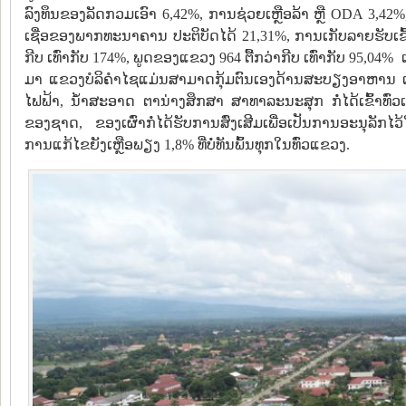
ລົງທຶນຂອງລັດກວມເອົາ 6,42%, ການຊ່ວຍເຫຼືອລ້າ ຫຼື ODA 3,
ເຊື່ອຂອງພາກທະນາຄານ ປະຕິບັດໄດ້ 21,31%, ການເກັບລາຍຮັບເຂົ້າງ
ກີບ ເທົ່າກັບ 174%, ພູດຂອງແຂວງ 964 ຕື້ກວ່າກີບ ເທົ່າກັບ 95,04% ແລ
ມາ ແຂວງບໍລິຄໍາໄຊແມ່ນສາມາດກຸ້ມຕົນເອງດ້ານສະບຽງອາຫານ ແລ
ໄຟຟ້າ, ນໍ້າສະອາດ ຕານ່າງສຶກສາ ສາທາລະນະສຸກ ກໍ່ໄດ້ເຂົ້າທົ່
ຂອງຊາດ, ຂອງເຜົ່າກໍ່ໄດ້ຮັບການສົ່ງເສີມເພື່ອເປັນການອະນຸລັກ
ການແກ້ໄຂຍັງເຫຼືອພຽງ 1,8% ທີ່ບໍ່ທັນພົ້ນທຸກໃນທົ່ວແຂວງ.