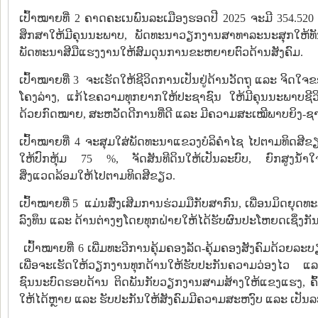
ເປົ້າໝາຍທີ່ 2 ຄາດຄະເນພົນລະເມືອງຮອດປີ 2025 ຈະມີ 354.520 ຄ
ສຶກສາໃຫ້ມີຄຸນນະພາບ, ພັດທະນາວຽກງານສາທາລະນະສຸກໃຫ້
ພັດທະນາສີມືແຮງງານໃຫ້ສົມດຸນການຂະຫຍາຍຕົວດ້ານສັງຄົມ.
ເປົ້າໝາຍທີ່ 3 ຈະເຮັດໃຫ້ຊີວິດການເປັນຢູ່ດ້ານວັດຖຸ ແລະ ຈິ
ໂຄງລ່າງ, ແກ້ໄຂຄວາມທຸກຍາກໃຫ້ປະຊາຊົນ ໃຫ້ມີຄຸນນະພາບຊີວິດກາ
ດ້ວຍກົດໝາຍ, ສະຫວັດດີການທີ່ດີ ແລະ ມີຄວາມສະເໝີພາບຍິງ-ຊ
ເປົ້າໝາຍທີ່ 4 ຈະສຸມໃສ່ພັດທະນາແຂວງບໍລິຄໍາໄຊ ໄປຕາມທິດສີຂຽ
ໃຫ້ປົກຫຸ້ມ 75 %, ຈັດສັນທີດິນໃຫ້ເປັນລະບົບ, ຍົກສູງນໍ້າໃ
ສິ່ງແວດລ້ອມໃຫ້ໄປຕາມທິດສີຂຽວ.
ເປົ້າໝາຍທີ່ 5 ແມ່ນສົ່ງເສີມການຮ່ວມມືກັບສາກົນ, ເພື່ອນມິດຍຸ
ລົງທຶນ ແລະ ດ້ານຕ່າງໆໂດຍທຸກຝ່າຍໃຫ້ໄດ້ຮັບຜົນປະໂຫຍດເຊິ່ງກັນ
ເປົ້າໝາຍທີ່ 6 ເພີ່ມທະວີການຄຸ້ມຄອງລັດ-ຄຸ້ມຄອງສັງຄົມດ້ວຍ
ເພື່ອຈະເຮັດໃຫ້ວຽກງານທຸກດ້ານໃຫ້ຮັບປະກັນຄວາມວ່ອງໄວ
ຊົນນະບົດຮອບດ້ານ ຕິດພັນກັບວຽກງານສາມສ້າງໃຫ້ແຂງແຮງ, ຄົ
ໃຫ້ໄດ້ຫຼາຍ ແລະ ຮັບປະກັນໃຫ້ສັງຄົມມີຄວາມສະຫງົບ ແລະ ເປັນລ