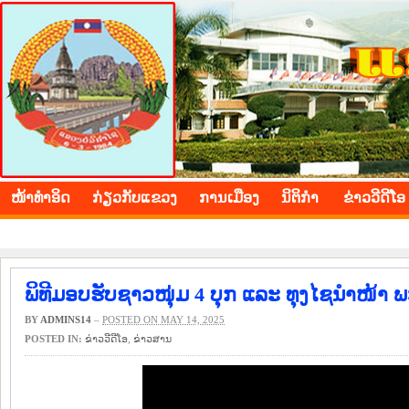
BOLIKHAMXAY PROVINCE
ໜ້າ​ທຳ​ອິດ
​ກ່ຽວ​ກັບ​ແຂວງ
​ການ​ເມືອງ
ນິ​ຕິ​ກຳ
ຂ່າວ​ວີ​ດີ​ໂອ
ພິທີມອບຮັບຊາວໜຸ່ມ 4 ບຸກ ແລະ ທຸງໄຊນຳໜ້
BY
ADMINS14
–
POSTED ON MAY 14, 2025
POSTED IN:
ຂ່າວ​ວີ​ດີ​ໂອ
,
​ຂ່າວ​ສານ