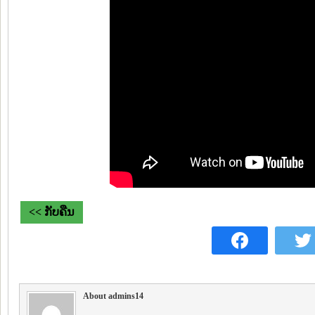
<< ກັບຄືນ
About admins14