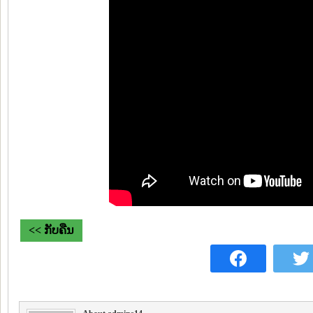
<< ກັບຄືນ