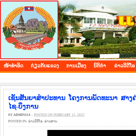
BOLIKHAMXAY PROVINCE
ໜ້າ​ທຳ​ອິດ
​ກ່ຽວ​ກັບ​ແຂວງ
​ການ​ເມືອງ
ນິ​ຕິ​ກຳ
ຂ່າວ​ວີ​ດີ​ໂອ
ເຊັນສັນຍາສຳປະທານ ໂຄງການພັດທະນາ ສາງຄ່ຽນຖ
ໄຊ-ບຶງການ
BY
ADMINS14
–
POSTED ON FEBRUARY 12, 2025
POSTED IN:
ຂ່າວ​ວີ​ດີ​ໂອ
,
​ຂ່າວ​ສານ