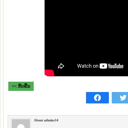
<< ກັບຄືນ
About admins14