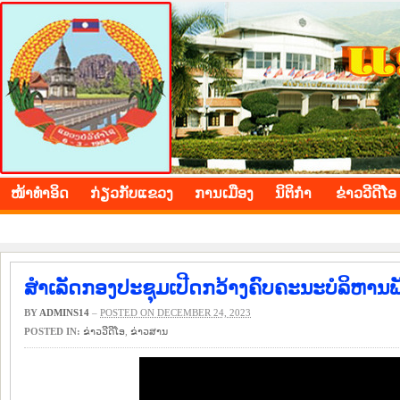
BOLIKHAMXAY PROVINCE
ໜ້າ​ທຳ​ອິດ
​ກ່ຽວ​ກັບ​ແຂວງ
​ການ​ເມືອງ
ນິ​ຕິ​ກຳ
ຂ່າວ​ວີ​ດີ​ໂອ
ສໍາເລັດກອງປະຊຸມເປີດກວ້າງຄົບຄະນະບໍລິຫານພັ
BY
ADMINS14
–
POSTED ON DECEMBER 24, 2023
POSTED IN:
ຂ່າວ​ວີ​ດີ​ໂອ
,
​ຂ່າວ​ສານ