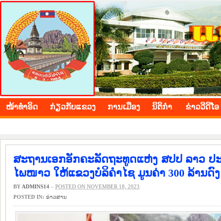
BOLIKHAMXAY PROVINCE
ໜ້າ​ທຳ​ອິດ
​ກ່ຽວ​ກັບ​ແຂວງ
​ການ​ເມືອງ
ນິ​ຕິ​ກຳ
ຂ່າວ​ວີ​ດີ​ໂອ
ສະຖານເອກອັກຄະລັດຖະທູດແຫ່ງ ສປປ ລາວ ປະຈ
ໄພໜາວ ໃຫ້ແຂວງບໍລິຄຳໄຊ ມູນຄ່າ 300 ລ້ານດົງ
BY
ADMINS14
–
POSTED ON NOVEMBER 18, 2023
POSTED IN:
​ຂ່າວ​ສານ