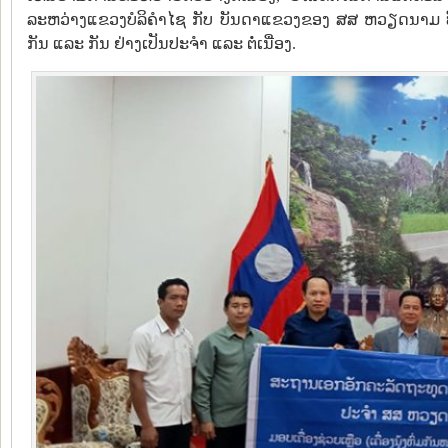
ລະຫວ່າງແຂວງບໍລິຄຳໄຊ ກັບ ບັນດາແຂວງຂອງ ສສ ຫວຽດນາມ ທີ່ຢາ
ກັນ ແລະ ກັນ ຢ່າງເປັນປະຈຳ ແລະ ຕໍ່ເນື່ອງ.