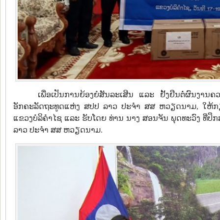
ເພື່ອເປັນການຍ້ອງຍໍສັນລະເສີນ ແລະ ຢັ້ງຢືນຕໍ່ຜົນງາ
ອັກຄະລັດຖະທູດແຫ່ງ ສປປ ລາວ ປະຈຳ ສສ ຫວຽດນາມ, ໃຫ້ກຽດມ
ແຂວງບໍລິຄໍາໄຊ ແລະ ຮັບໂດຍ ທ່ານ ນາງ ສອນຈັນ ພຸດທະວົງ ທີ່
ລາວ ປະຈຳ ສສ ຫວຽດນາມ.