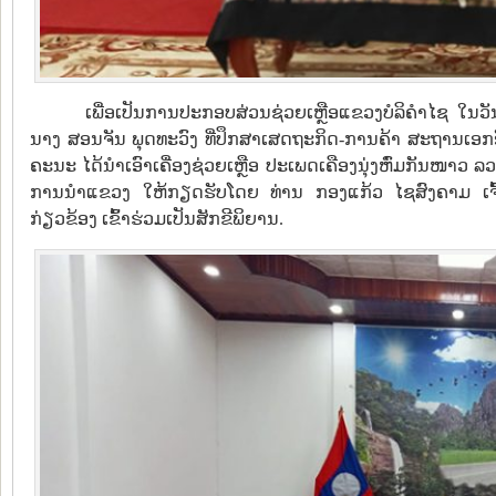
ເພື່ອເປັນການປະກອບສ່ວນຊ່ວຍເຫຼືອແຂວງບໍລິຄຳໄຊ ໃນວັ
ນາງ ສອນຈັນ ພຸດທະວົງ ທີ່ປຶກສາເສດຖະກິດ-ການຄ້າ ສະຖານເ
ຄະນະ ໄດ້ນໍາເອົາເຄື່ອງຊ່ວຍເຫຼືອ ປະເພດເຄືອງນຸ່ງຫົ່ມກັນໜາວ 
ການນໍາແຂວງ ໃຫ້ກຽດຮັບໂດຍ ທ່ານ ກອງແກ້ວ ໄຊສົງຄາມ ເຈ
ກ່ຽວຂ້ອງ ເຂົ້າຮ່ວມເປັນສັກຂີພິຍານ.