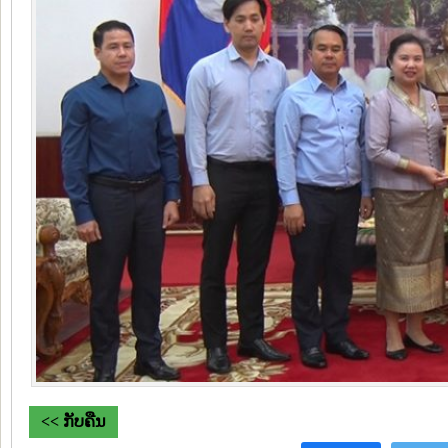
<< ກັບຄືນ