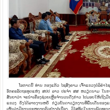
ໂອກາດນີ້ ທ່ານ ກອງແກ້ວ ໄຊສົງຄາມ ເຈົ້າແຂວງບໍລິຄໍ
ອັກຄະລັດຖະທູດແຫ່ງ ສປປ ລາວ ປະຈຳ ສສ ຫວຽດນາມ ໃນການປະກ
ສັນຍາວ່າ ຈະນຳເຄື່ອງຊ່ວຍເຫຼືອຈໍານວນດັ່ງກ່າວ ໄປມອບໃຫ້ເຖິງມືຂອ
ແຂວງ ຍັງໄດ້ລາຍງານຫຍໍ້ ກ່ຽວບັນດາວຽກງານທີ່ພົ້ນເດັ່ນຂອ
ເຫັນວ່າມີການຂະຫຍາຍຕົວຢ່າງຕໍ່ເນື່ອງ, ວິໄສທັດໃນການພັດທະນ