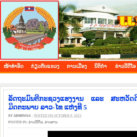
BOLIKHAMXAY PROVINCE
ໜ້າ​ທຳ​ອິດ
​ກ່ຽວ​ກັບ​ແຂວງ
​ການ​ເມືອງ
ນິ​ຕິ​ກຳ
ຂ່າວ​ວີ​ດີ​ໂອ
ລັດຖະມົນຕີກະຊວງແຮງງານ ແລະ ສະຫວັດດີກາ
ມິດຕະພາບ ລາວ-ໄທ ແຫ່ງທີ 5
BY
ADMINS14
–
POSTED ON OCTOBER 9, 2023
POSTED IN:
ຂ່າວ​ວີ​ດີ​ໂອ
,
​ຂ່າວ​ສານ