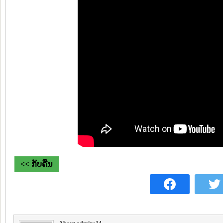
<< ກັບຄືນ