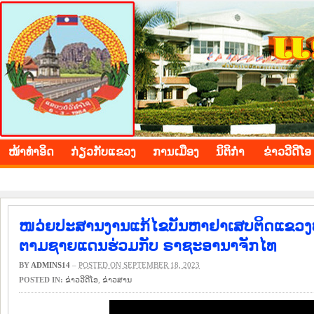
BOLIKHAMXAY PROVINCE
ໜ້າ​ທຳ​ອິດ
​ກ່ຽວ​ກັບ​ແຂວງ
​ການ​ເມືອງ
ນິ​ຕິ​ກຳ
ຂ່າວ​ວີ​ດີ​ໂອ
ໜວ່ຍປະສານງານແກ້ໄຂບັນຫາຢາເສບຕິດແຂວງ
ຕາມຊາຍແດນຮ່ວມກັບ ຣາຊະອານາຈັກໄທ
BY
ADMINS14
–
POSTED ON SEPTEMBER 18, 2023
POSTED IN:
ຂ່າວ​ວີ​ດີ​ໂອ
,
​ຂ່າວ​ສານ