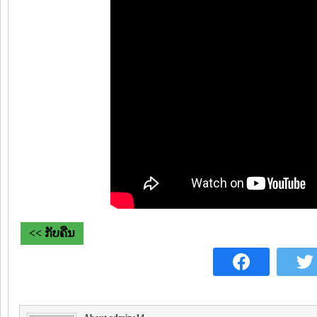
<< ກັບຄືນ