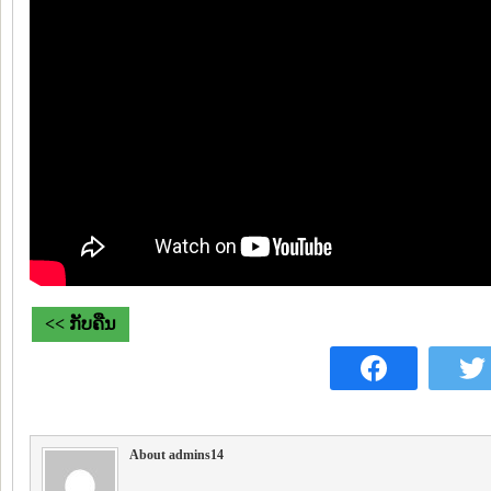
<< ກັບຄືນ
About admins14