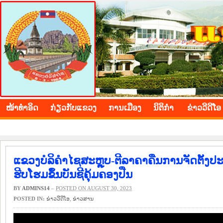
BOLIKHAMXAY PROVINCE
ໜ້າ​ທຳ​ອິດ
​ກ່ຽວ​ກັບ​ແຂວງ
​ການ​ເມືອງ
ນິ​ຕິ​ກຳ
ຂ່າວ​ວີ​ດີ​ໂອ
ແຂວງບໍລິຄຳໄຊສະຫຼຸບ-ຕີລາຄາຄືນການຈັດຕັ້ງ
ຮີບໂຮມຂຶ້ນບັນຊີຄຸ້ມຄອງປືນ
BY
ADMINS14
–
POSTED ON AUGUST 30, 2023
POSTED IN:
ຂ່າວ​ວີ​ດີ​ໂອ
,
​ຂ່າວ​ສານ