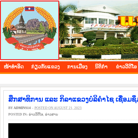
BOLIKHAMXAY PROVINCE
ໜ້າ​ທຳ​ອິດ
​ກ່ຽວ​ກັບ​ແຂວງ
​ການ​ເມືອງ
ນິ​ຕິ​ກຳ
ຂ່າວ​ວີ​ດີ​ໂອ
ສຶກສາທິການ ແລະ ກິລາແຂວງບໍລິຄຳໄຊ ເຊື່ອມ
BY
ADMINS14
–
POSTED ON AUGUST 21, 2023
POSTED IN:
ຂ່າວ​ວີ​ດີ​ໂອ
,
​ຂ່າວ​ສານ