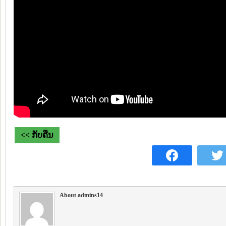
<< ກັບຄືນ
About admins14