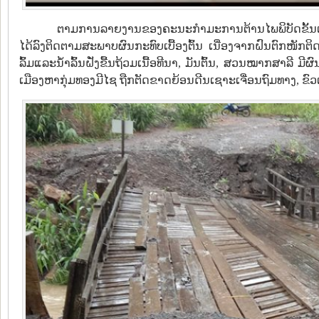
ຕາມການລາຍງານຂອງຄະນະກໍາມະການຕ້ານໄພພິບັດຂັ້ນເມືອງວຽ
ໄດ້ລົງຕິດຕາມສະພາບຜົນກະທົບເບື້ອງຕົ້ນ ເນື່ອງຈາກຝົນຕົກໜັກຕິດ
ລົ້ມແລະນ້ຳລົ້ນຝັ່ງຂື້ນຖ້ວມເນື້ອທີນາ,​ ມັນຕົ້ນ,​ ສວນໝາກສາລີ ມ
ເມືອງຫາກຸ່ມທອງມີໄຊ ຖືກຕັດຂາດຍ້ອນດີນເຊາະເຈື່ອນຖົມທາງ,​ ຂົວເປ