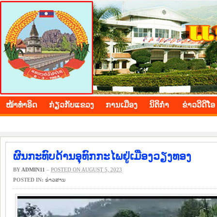
BOLIKHAMXAY PROVINCE
ໜ້າ​ທຳ​ອິດ
​ກ່ຽວ​ກັບ​ແຂວງ
​ການ​ເມືອງ
ນິ​ຕິ​ກຳ
ຂ່າວ​ວີ​ດີ​ໂອ
ຜົນກະທົບດ້ານອຸທົກກະໄພຢູ່ເມືອງວຽງທອງ
BY
ADMIN11
–
POSTED ON AUGUST 5, 2023
POSTED IN:
​ຂ່າວ​ສານ