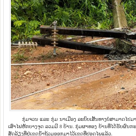
​ກຸ່ມຈວນ ແລະ ກຸ່ມ ນາເມືອງ ລະບົບເສັ້ນທາງບໍ່ສາມາດໄປມາໄດ້
ເສົາໄຟຫັກບາງຈຸດ ລວມມີ 8 ບ້ານ. ກຸ່ມຜາທອງ ບ້ານທີ່ໄດ້ຮັບຜົນກ
ສັດລ້ຽງທີ່ຢູ່ເຂດນໍ້າຖ້ວມອອກມາໄວ້ເຂດທີ່ປອດໄພແລ້ວ.​