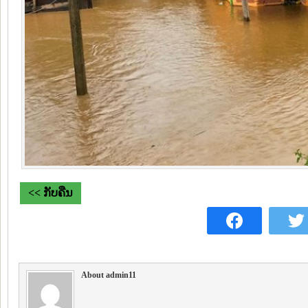
<< ກັບຄືນ
About admin11