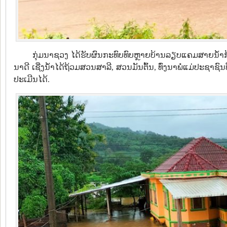
ກຸ່ມນາຊວງ ໄດ້ຮັບຜົນກະທົບທົບຫຼາຍບ້ານລຽບແຄມສາຍນໍ້າກ້າງ ນ
ນາດີ ເຊີ່ງນໍ້າໄດ້ຖ້ວມສວນສາລີ, ສວນມັນຕົ້ນ, ທົ່ງນາພໍ່ແມ່ປະຊາຊ
ປະເມີນໄດ້.​