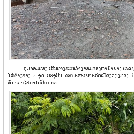
ກຸ່ມຈອມທອງ ເສັ້ນທາງລະຫວ່າງຈອມທອງຫານໍ້າຢ່າງ ເຂດພູນົກກົກ
ໃສ່ຂ້າງທາງ 2 ຈຸດ ປະຈຸບັນ ຄະນະສະເພາະກິດເມືອງວຽງທອງ
ສັນຈອນໄປມາໄດ້ປົກກະຕິ,