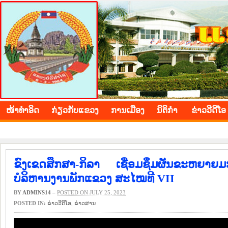
BOLIKHAMXAY PROVINCE
ໜ້າ​ທຳ​ອິດ
​ກ່ຽວ​ກັບ​ແຂວງ
​ການ​ເມືອງ
ນິ​ຕິ​ກຳ
ຂ່າວ​ວີ​ດີ​ໂອ
ຂົງເຂດສຶກສາ-ກິລາ ເຊື່ອມຊຶມຜັນຂະຫຍ
ບໍລິຫານງານພັກແຂວງ ສະໄໝທີ VII
BY
ADMINS14
–
POSTED ON JULY 25, 2023
POSTED IN:
ຂ່າວ​ວີ​ດີ​ໂອ
,
​ຂ່າວ​ສານ