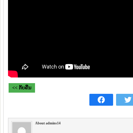
<< ກັບຄືນ
About admins14