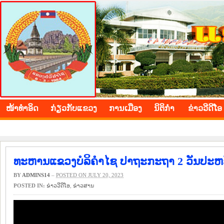
BOLIKHAMXAY PROVINCE
ໜ້າ​ທຳ​ອິດ
​ກ່ຽວ​ກັບ​ແຂວງ
​ການ​ເມືອງ
ນິ​ຕິ​ກຳ
ຂ່າວ​ວີ​ດີ​ໂອ
ທະຫານແຂວງບໍລິຄໍາໄຊ ປາຖະກະຖາ 2 ວັນປະ
BY
ADMINS14
–
POSTED ON JULY 20, 2023
POSTED IN:
ຂ່າວ​ວີ​ດີ​ໂອ
,
​ຂ່າວ​ສານ