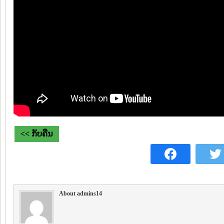
<< ກັບຄືນ
About admins14