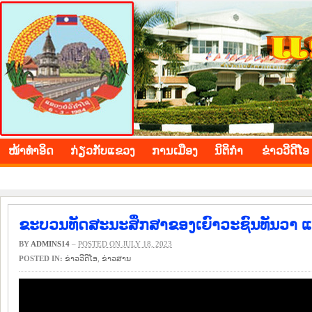
BOLIKHAMXAY PROVINCE
ໜ້າ​ທຳ​ອິດ
​ກ່ຽວ​ກັບ​ແຂວງ
​ການ​ເມືອງ
ນິ​ຕິ​ກຳ
ຂ່າວ​ວີ​ດີ​ໂອ
ຂະບວນທັດສະນະສຶກສາຂອງເຍົາວະຊົນທັນວາ ແ
BY
ADMINS14
–
POSTED ON JULY 18, 2023
POSTED IN:
ຂ່າວ​ວີ​ດີ​ໂອ
,
​ຂ່າວ​ສານ