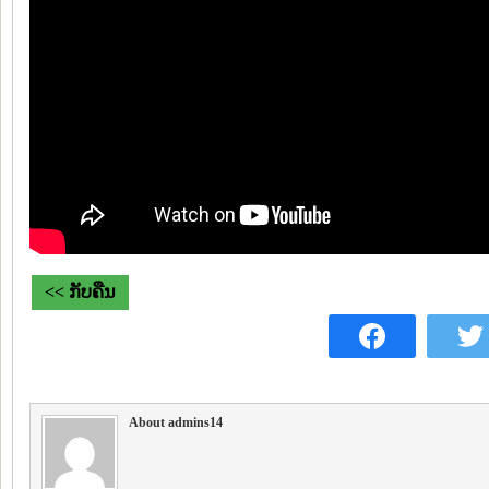
<< ກັບຄືນ
About admins14