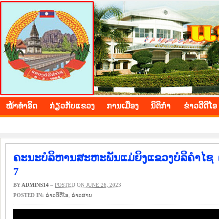
BOLIKHAMXAY PROVINCE
ໜ້າ​ທຳ​ອິດ
​ກ່ຽວ​ກັບ​ແຂວງ
​ການ​ເມືອງ
ນິ​ຕິ​ກຳ
ຂ່າວ​ວີ​ດີ​ໂອ
ຄະນະບໍລິຫານສະຫະພັນແມ່ຍິງແຂວງບໍລິຄຳໄຊ ດ
7
BY
ADMINS14
–
POSTED ON JUNE 26, 2023
POSTED IN:
ຂ່າວ​ວີ​ດີ​ໂອ
,
​ຂ່າວ​ສານ