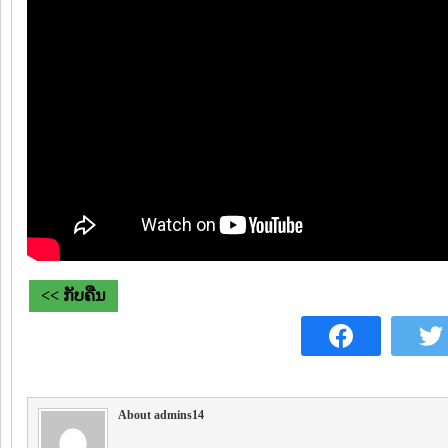
<< ກັບຄືນ
About admins14