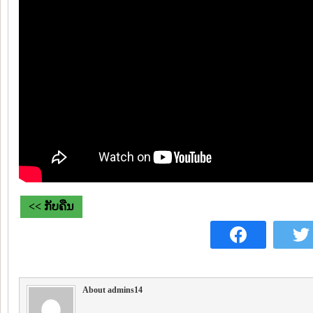
<< ກັບຄືນ
About admins14