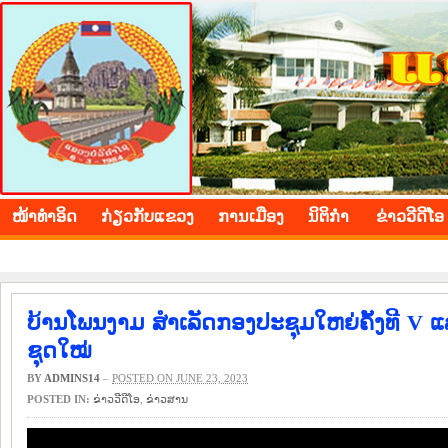
BOLIKHAMXAY PROVINCE
ໜ້າ​ທຳ​ອິດ
​ກ່ຽວ​ກັບ​ແຂວງ
​ການ​ເມືອງ
ນິ​ຕິ​ກຳ
ຂ່າວ​ວີ​ດີ​ໂອ
ບ້ານໂພນງາມ ສຳເລັດກອງປະຊຸມໃຫຍ່ຄັ້ງທີ V ແ
ຊຸດໃໝ່
BY
ADMINS14
–
POSTED ON JUNE 23, 2023
POSTED IN:
ຂ່າວ​ວີ​ດີ​ໂອ
,
​ຂ່າວ​ສານ