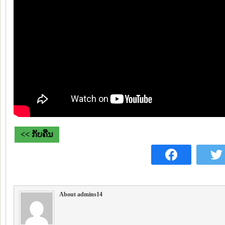
<< ກັບຄືນ
About admins14