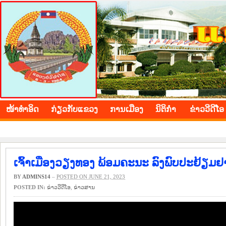
BOLIKHAMXAY PROVINCE
ໜ້າ​ທຳ​ອິດ
​ກ່ຽວ​ກັບ​ແຂວງ
​ການ​ເມືອງ
ນິ​ຕິ​ກຳ
ຂ່າວ​ວີ​ດີ​ໂອ
ເຈົ້າເມືອງວຽງທອງ ພ້ອມຄະນະ ລົງພົບປະຢ້ຽມຢ
BY
ADMINS14
–
POSTED ON JUNE 21, 2023
POSTED IN:
ຂ່າວ​ວີ​ດີ​ໂອ
,
​ຂ່າວ​ສານ