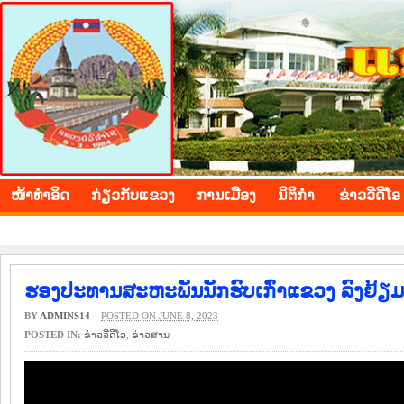
BOLIKHAMXAY PROVINCE
ໜ້າ​ທຳ​ອິດ
​ກ່ຽວ​ກັບ​ແຂວງ
​ການ​ເມືອງ
ນິ​ຕິ​ກຳ
ຂ່າວ​ວີ​ດີ​ໂອ
ຮອງປະທານສະຫະພັນນັກຮົບເກົ່າແຂວງ ລົງຢ້ຽມ
BY
ADMINS14
–
POSTED ON JUNE 8, 2023
POSTED IN:
ຂ່າວ​ວີ​ດີ​ໂອ
,
​ຂ່າວ​ສານ