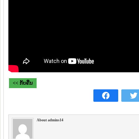
<< ກັບຄືນ
About admins14