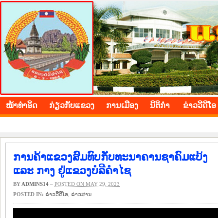
BOLIKHAMXAY PROVINCE
ໜ້າ​ທຳ​ອິດ
​ກ່ຽວ​ກັບ​ແຂວງ
​ການ​ເມືອງ
ນິ​ຕິ​ກຳ
ຂ່າວ​ວີ​ດີ​ໂອ
ການຄ້າແຂວງສົມທົບກັບທະນາຄານຊາຄົມແບ້ງ 
ແລະ ກາງ ຢູ່ແຂວງບໍລີຄໍາໄຊ
BY
ADMINS14
–
POSTED ON MAY 29, 2023
POSTED IN:
ຂ່າວ​ວີ​ດີ​ໂອ
,
​ຂ່າວ​ສານ