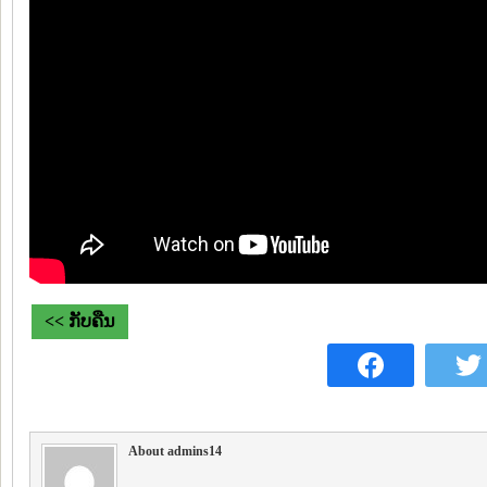
<< ກັບຄືນ
About admins14