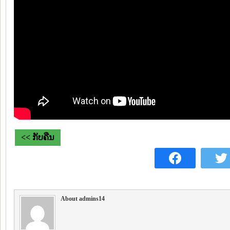
<< ກັບຄືນ
About admins14