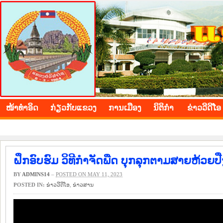
BOLIKHAMXAY PROVINCE
ໜ້າ​ທຳ​ອິດ
​ກ່ຽວ​ກັບ​ແຂວງ
​ການ​ເມືອງ
ນິ​ຕິ​ກຳ
ຂ່າວ​ວີ​ດີ​ໂອ
ຝຶກອົບຮົມ ວິທີກຳຈັດພືດ ບຸກລຸກຕາມສາຍຫ້ວຍ
BY
ADMINS14
–
POSTED ON MAY 11, 2023
POSTED IN:
ຂ່າວ​ວີ​ດີ​ໂອ
,
​ຂ່າວ​ສານ