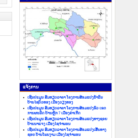
ແຈ້ງ​ການ
ເຊີນປະມູນ ສົມທຽບລາຄາ ໂຄງການສ້ອມແປງນ້ຳລິນ
ບ້ານໄຊບົວທອງ ເມືອງວຽງທອງ
ເຊີນປະມູນ ສົມທຽບລາຄາ ໂຄງການສ້ອມແປງຂົວ ເຂດ
ການຜະລິດ ບ້ານຫຼັກ 7 ເມືອງຄຳເກີດ
ເຊີນປະມູນ ສົມທຽບລາຄາ ໂຄງການສ້ອມແປງທາງຊອຍ
ບ້ານນາແຈງ ເມືອງໄຊຈຳພອນ
ເຊີນປະມູນ ສົມທຽບລາຄາ ໂຄງການສ້ອມແປງເສັ້ນທາງ
ຊອຍ ບ້ານໂພນງາມ ເມືອງໄຊຈຳພອນ