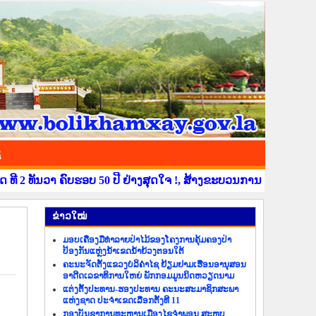
ຊ
ທັນວາ ຄົບຮອບ 50 ປີ ຢ່າງສຸດໃຈ !, ສ້າງຂະບວນການຂໍ່ານັບຮັບຕ້ອນ ວ
​ຂ່າວ​ໃໝ່
ມອບເຄື່ອງມືທຳລາຍປ່າໄມ້ຂອງໂຄງການຄຸ້ມຄອງປ່າ
ປ້ອງກັນແຫຼ່ງນ້ຳເຂດນ້ຳຍ້ວງຕອນໃຕ້
ຄະນະຈັດຕັ້ງແຂວງບໍລິຄຳໄຊ ຢ້ຽມຢາມເຮືອນອານຸສອນ
ອາດີດເລຂາທິການໃຫຍ່ ພັກກອມມູນນິດຫວຽດນາມ
ແຕ່ງຕັ້ງປະທານ-ຮອງປະທານ ຄະນະສະມາຊິກສະພາ
ແຫ່ງຊາດ ປະຈຳເຂດເລືອກຕັ້ງທີ 11
ກອງບັນຊາການທະຫານເມືອງໄຊຈຳພອນ ສະຫຼຸບ