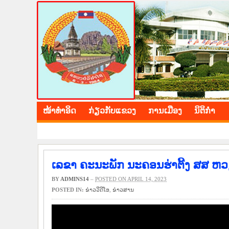
BOLIKHAMXAY PROV
ໜ້າ​ທຳ​ອິດ
​ກ່ຽວ​ກັບ​ແຂວງ
​ການ​ເມືອງ
ນິ​ຕິ​ກຳ
ເລຂາ ຄະນະພັກ ນະຄອນຮ່າຕີ້ງ ສສ ຫ
BY
ADMINS14
–
POSTED ON APRIL 14, 2023
POSTED IN:
ຂ່າວ​ວີ​ດີ​ໂອ
,
​ຂ່າວ​ສານ