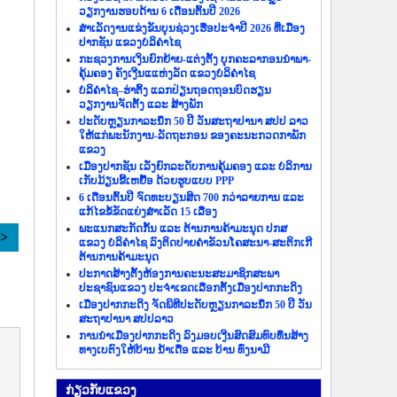
ວຽກງານຮອບດ້ານ 6 ເດືອນຕົ້ນປີ 2026
ສຳເລັດງານແຂ່ງຂັນບຸນຊ່ວງເຮືອປະຈຳປີ 2026 ທີ່ເມືອງ
ປາກຊັນ ແຂວງບໍລິຄຳໄຊ
ກະຊວງການເງິນຍົກຍ້າຍ-ແຕ່ງຕັ້ງ ບຸກຄະລາກອນນຳພາ-
ຄຸ້ມຄອງ ຄັງເງີນແແຫ່ງລັດ ແຂວງບໍລິຄຳໄຊ
ບໍລິຄຳໄຊ–ຮ່າຕິ້ງ ແລກປ່ຽນຖອດຖອນບົດຮຽນ
ວຽກງານຈັດຕັ້ງ ແລະ ສ້າງພັກ
ປະດັບຫຼຽນກາລະນຶກ 50 ປີ ວັນສະຖາປານາ ສປປ ລາວ
ໃຫ້ແກ່ພະນັກງານ-ລັດຖະກອນ ຂອງຄະນະກວດກາພັກ
ແຂວງ
ເມືອງປາກຊັນ ເລັ່ງຍົກລະດັບການຄຸ້ມຄອງ ແລະ ບໍລິການ
ເກັບມ້ຽນຂີ້ເຫຍື້ອ ດ້ວຍຮູບແບບ PPP
6 ເດືອນຕົ້ນປີ ຈົດທະບຽນສິດ 700 ກວ່າລາຍການ ແລະ
ແກ້ໄຂຂໍ້ຂັດແຍ່ງສຳເລັດ 15 ເລື່ອງ
ພະແນກສະກັດກັ້ນ ແລະ ຕ້ານການຄ້າມະນຸດ ປກສ
>>
ແຂວງ ບໍລິຄຳໄຊ ລົງຕິດປາຍຄຳຂັວນໂຄສະນາ-ສະຕິກເກີ
ຕ້ານການຄ້າມະນຸດ
ປະກາດສ້າງຕັ້ງຫ້ອງການຄະນະສະມາຊິກສະພາ
ປະຊາຊົນແຂວງ ປະຈຳເຂດເລືອກຕັ້ງເມືອງປາກກະດິງ
ເມືອງປາກກະດິງ ຈັດພິທີປະດັບຫຼຽນກາລະນຶກ 50 ປີ ວັນ
ສະຖາປານາ ສປປລາວ
ການນຳເມືອງປາກກະດິງ ລົງມອບເງີນສົດສົມທົບທຶນສ້າງ
ທາງເບຕົງໃຫ້ບ້ານ ນ້ຳເດື່ອ ແລະ ບ້ານ ທົ່ງນາມີ
ກ່ຽວ​ກັບ​ແຂວງ