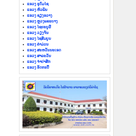
ແຂວງ ອຸດົມໄຊ
ແຂວງ ຫົວພັນ
ແຂວງ ຊຽງຂວາງ
ແຂວງ ຫຼວງພຣະບາງ
ແຂວງ ໄຊຍະບູລີ
ແຂວງ ວຽງຈັນ
ແຂວງ ໄຊສົມບູນ
ແຂວງ ຄຳມ່ວນ
ແຂວງ ສະຫວັນນະເຂດ
ແຂວງ ສາລະວັນ
ແຂວງ ຈຳປາສັກ
ແຂວງ ອັດຕະປື