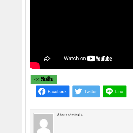
<< ກັບຄືນ
Facebook
Twitter
Line
About admins14