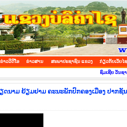
INCE
ຂ່າວ​ວີ​ດີ​ໂອ
​ຂ່າວ​ສານ
ສະພາປະຊາຊົນ ແຂວງ
​ກ່ຽວ​ກັບ​ເວັບ​ໄ
ຊົມເຊີຍ ວັນຊາດ ທີ 2 
ວຽດນາມ ຢ້ຽມຢາມ ຄະນະພັກປົກຄອງເມືອງ ປາກຊັນ