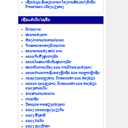
ເຊີນປະມູນ ສົມທຽບລາຄາ ໂຄງການສ້ອມແປງນ້ຳລິນ
ບ້ານຜາຂອດ ເມືອງວຽງທອງ
​ເຊື່ອມ​ຕໍ່​ເວັບ​ໄຊ​ອື່ນ
ລັດ​ຖະ​ບານ
ສະພາແຫ່ງຊາດ
ຫ້ອງວ່າການປະທານປະເທດ
ຈົດໝາຍເຫດທາງລັດຖະການ
ທະນາຄານແຫ່ງ ສປປ ລາວ
ຄະນະຈັດຕັ້ງສູນກາງພັກ
ຄະນະໂຄສະນາອົບຮົມສູນກາງພັກ
ສະຖາບັນການເມືອງ ແລະ ການປົກຄອງແຫ່ງຊາດ
ຄະນະ​ກຳມະການ​ຄຸ້ມ​ຄອງ​ຫຼັກ​ຊັບ ແລະ ຕະຫຼາດຫຼັກຊັບ
ກະຊວງຖະແຫຼງຂ່າວ, ວັດທະນະທຳ ແລະ ທ່ອງທ່ຽວ
ພະແນກ ຖະແຫຼງຂ່າວ, ວັດທະນະທຳ ແລະ ທ່ອງທ່ຽວ
ແຂວງສາລະວັນ
ຂ່າວ​ສານ​ປະ​ເທດ​ລາວ
ປະ​ຊາ​ຊົນ
ວິທະຍຸກະຈາຍສຽງແຫ່ງຊາດ
ແຂວງ ນະ​ຄອນຫຼວງວຽງ​ຈັນ
ແຂວງ ຜົ້ງ​ສາ​ລີ
ແຂວງ ບໍ່​ແກ້ວ
ແຂວງ ຫຼວງນໍ້າທາ