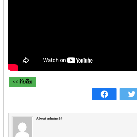
<< ກັບຄືນ
About admins14