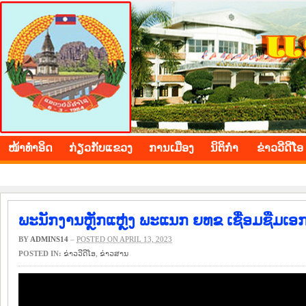
BOLIKHAMXAY PROVINCE
ໜ້າ​ທຳ​ອິດ
​ກ່ຽວ​ກັບ​ແຂວງ
​ການ​ເມືອງ
ນິ​ຕິ​ກຳ
ຂ່າວ​ວີ​ດີ​ໂອ
ພະນັກງານຫຼັກແຫຼ່ງ ພະແນກ ຍທຂ ເຊື່ອມຊືມເອ
BY
ADMINS14
–
POSTED ON APRIL 13, 2023
POSTED IN:
ຂ່າວ​ວີ​ດີ​ໂອ
,
​ຂ່າວ​ສານ