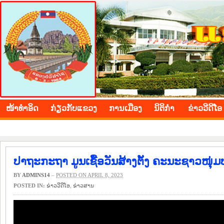
BOLIKHAMXAY PROVINCE
ໜ້າ​ທຳ​ອິດ
​ກ່ຽວ​ກັບ​ແຂວງ
​ການ​ເມືອງ
ນິ​ຕິ​ກຳ
ຂ່າວ​ວີ​ດີ​ໂອ
ປາຖະກະຖາ ມູນເຊື້ອວັນສ້າງຕັ້ງ ຄະນະຊາວໜຸ່ມ
BY
ADMINS14
–
POSTED ON APRIL 8, 2023
POSTED IN:
ຂ່າວ​ວີ​ດີ​ໂອ
,
​ຂ່າວ​ສານ