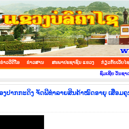
INCE
ຂ່າວ​ວີ​ດີ​ໂອ
​ຂ່າວ​ສານ
ສະພາປະຊາຊົນ ແຂວງ
​ກ່ຽວ​ກັບ​ເວັບ​ໄ
ຊົມເຊີຍ ວັນຊາດ ທີ 2
ປາກກະດິງ ຈັດພິີທຳລາຍສິນຄ້າໝົດອາຍຸ ເສື່ອມຄຸ