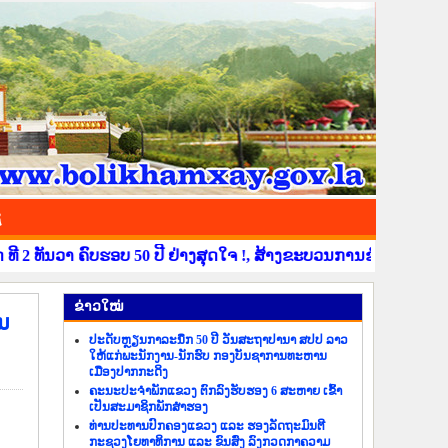
ຊ
 ທັນວາ ຄົບຮອບ 50 ປີ ຢ່າງສຸດໃຈ !, ສ້າງຂະບວນການຂໍ່ານັບຮັບຕ້ອນ ວ
​ຂ່າວ​ໃໝ່
ນ
ປະດັບຫຼຽນກາລະນຶກ 50 ປີ ວັນສະຖາປານາ ສປປ ລາວ
ໃຫ້ແກ່ພະນັກງານ-ນັກຮົບ ກອງບັນຊາການທະຫານ
ເມືອງປາກກະດິງ
ຄະນະປະຈຳພັກແຂວງ ຕົກລົງຮັບຮອງ 6 ສະຫາຍ ເຂົ້າ
ເປັນສະມາຊິກພັກສຳຮອງ
ທ່ານປະທານປົກຄອງແຂວງ ແລະ ຮອງລັດຖະມົນຕີ
ກະຊວງໂຍທາທິການ ແລະ ຂົນສົ່ງ ລົງກວດກາຄວາມ