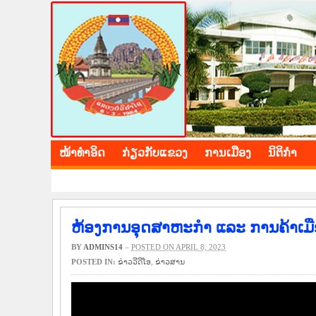
BOLIKHAMXAY PROV
ໜ້າ​ທຳ​ອິດ
​ກ່ຽວ​ກັບ​ແຂວງ
​ການ​ເມືອງ
ນິ​ຕິ​ກຳ
ຫ້ອງການອຸດສາຫະກຳ ແລະ ການຄ້າເມືອງ
BY
ADMINS14
–
POSTED ON APRIL 8, 2023
POSTED IN:
ຂ່າວ​ວີ​ດີ​ໂອ
,
​ຂ່າວ​ສານ