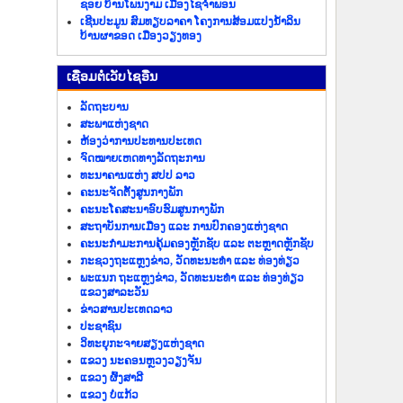
ຊອຍ ບ້ານໂພນງາມ ເມືອງໄຊຈຳພອນ
ເຊີນປະມູນ ສົມທຽບລາຄາ ໂຄງການສ້ອມແປງນ້ຳລິນ
ບ້ານຜາຂອດ ເມືອງວຽງທອງ
​ເຊື່ອມ​ຕໍ່​ເວັບ​ໄຊ​ອື່ນ
ລັດ​ຖະ​ບານ
ສະພາແຫ່ງຊາດ
ຫ້ອງວ່າການປະທານປະເທດ
ຈົດໝາຍເຫດທາງລັດຖະການ
ທະນາຄານແຫ່ງ ສປປ ລາວ
ຄະນະຈັດຕັ້ງສູນກາງພັກ
ຄະນະໂຄສະນາອົບຮົມສູນກາງພັກ
ສະຖາບັນການເມືອງ ແລະ ການປົກຄອງແຫ່ງຊາດ
ຄະນະ​ກຳມະການ​ຄຸ້ມ​ຄອງ​ຫຼັກ​ຊັບ ແລະ ຕະຫຼາດຫຼັກຊັບ
ກະຊວງຖະແຫຼງຂ່າວ, ວັດທະນະທຳ ແລະ ທ່ອງທ່ຽວ
ພະແນກ ຖະແຫຼງຂ່າວ, ວັດທະນະທຳ ແລະ ທ່ອງທ່ຽວ
ແຂວງສາລະວັນ
ຂ່າວ​ສານ​ປະ​ເທດ​ລາວ
ປະ​ຊາ​ຊົນ
ວິທະຍຸກະຈາຍສຽງແຫ່ງຊາດ
ແຂວງ ນະ​ຄອນຫຼວງວຽງ​ຈັນ
ແຂວງ ຜົ້ງ​ສາ​ລີ
ແຂວງ ບໍ່​ແກ້ວ