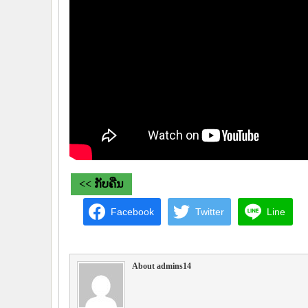
<< ກັບຄືນ
Facebook
Twitter
Line
About admins14