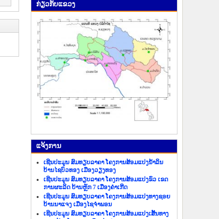
ກ່ຽວ​ກັບ​ແຂວງ
ແຈ້ງ​ການ
ເຊີນປະມູນ ສົມທຽບລາຄາ ໂຄງການສ້ອມແປງນ້ຳລິນ
ບ້ານໄຊບົວທອງ ເມືອງວຽງທອງ
ເຊີນປະມູນ ສົມທຽບລາຄາ ໂຄງການສ້ອມແປງຂົວ ເຂດ
ການຜະລິດ ບ້ານຫຼັກ 7 ເມືອງຄຳເກີດ
ເຊີນປະມູນ ສົມທຽບລາຄາ ໂຄງການສ້ອມແປງທາງຊອຍ
ບ້ານນາແຈງ ເມືອງໄຊຈຳພອນ
ເຊີນປະມູນ ສົມທຽບລາຄາ ໂຄງການສ້ອມແປງເສັ້ນທາງ