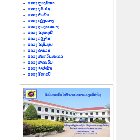
ແຂວງ ຫຼວງນໍ້າທາ
ແຂວງ ອຸດົມໄຊ
ແຂວງ ຫົວພັນ
ແຂວງ ຊຽງຂວາງ
ແຂວງ ຫຼວງພຣະບາງ
ແຂວງ ໄຊຍະບູລີ
ແຂວງ ວຽງຈັນ
ແຂວງ ໄຊສົມບູນ
ແຂວງ ຄຳມ່ວນ
ແຂວງ ສະຫວັນນະເຂດ
ແຂວງ ສາລະວັນ
ແຂວງ ຈຳປາສັກ
ແຂວງ ອັດຕະປື