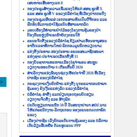
ເສຍຫາຍເສັ້ນທາງເລກ 8
ກອງປະຊຸມສ້າງຄວາມເຂັ້ມແຂງໃຫ້ແກ່ ສສຊ ຊຸດທີ X
ແລະ ສສຂ ຊຸດທີ V ແຂວງບໍລິຄຳໄຊ ທີ່ເມືອງປາກກະດິງ
ກອງປະຊຸມເຜີຍແຜ່ ເອກກະສານຫັນເປັນດີຈີຕອນ ແລະ
ຝຶກອົບຮົມການນຳໃຊ້ລະບົບສື່ສານພາກລັດ
ມອບເຄື່ອງມືທຳລາຍປ່າໄມ້ຂອງໂຄງການຄຸ້ມຄອງປ່າ
ປ້ອງກັນແຫຼ່ງນ້ຳເຂດນ້ຳຍ້ວງຕອນໃຕ້
ຄະນະຈັດຕັ້ງແຂວງບໍລິຄຳໄຊ ຢ້ຽມຢາມເຮືອນອານຸສອນ
ອາດີດເລຂາທິການໃຫຍ່ ພັກກອມມູນນິດຫວຽດນາມ
ແຕ່ງຕັ້ງປະທານ-ຮອງປະທານ ຄະນະສະມາຊິກສະພາ
ແຫ່ງຊາດ ປະຈຳເຂດເລືອກຕັ້ງທີ 11
ກອງບັນຊາການທະຫານເມືອງໄຊຈຳພອນ ສະຫຼຸບ
ວຽກງານຮອບດ້ານ 6 ເດືອນຕົ້ນປີ 2026
ສຳເລັດງານແຂ່ງຂັນບຸນຊ່ວງເຮືອປະຈຳປີ 2026 ທີ່ເມືອງ
ປາກຊັນ ແຂວງບໍລິຄຳໄຊ
>>
ກະຊວງການເງິນຍົກຍ້າຍ-ແຕ່ງຕັ້ງ ບຸກຄະລາກອນນຳພາ-
ຄຸ້ມຄອງ ຄັງເງີນແແຫ່ງລັດ ແຂວງບໍລິຄຳໄຊ
ບໍລິຄຳໄຊ–ຮ່າຕິ້ງ ແລກປ່ຽນຖອດຖອນບົດຮຽນ
ວຽກງານຈັດຕັ້ງ ແລະ ສ້າງພັກ
ປະດັບຫຼຽນກາລະນຶກ 50 ປີ ວັນສະຖາປານາ ສປປ ລາວ
ໃຫ້ແກ່ພະນັກງານ-ລັດຖະກອນ ຂອງຄະນະກວດກາພັກ
ແຂວງ
ເມືອງປາກຊັນ ເລັ່ງຍົກລະດັບການຄຸ້ມຄອງ ແລະ ບໍລິການ
ເກັບມ້ຽນຂີ້ເຫຍື້ອ ດ້ວຍຮູບແບບ PPP