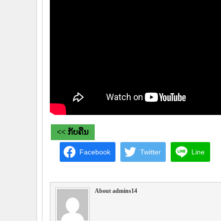
<< ກັບຄືນ
Facebook
Twitter
Line
About admins14