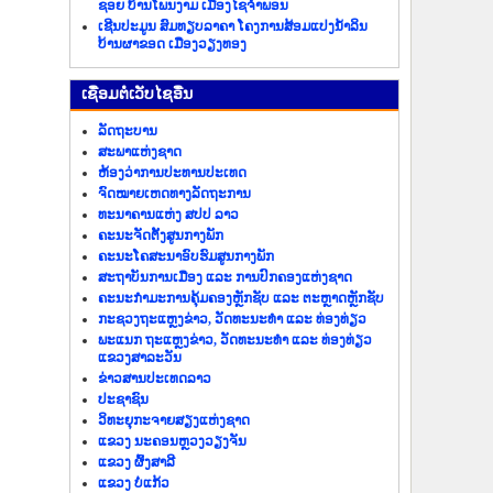
ຊອຍ ບ້ານໂພນງາມ ເມືອງໄຊຈຳພອນ
ເຊີນປະມູນ ສົມທຽບລາຄາ ໂຄງການສ້ອມແປງນ້ຳລິນ
ບ້ານຜາຂອດ ເມືອງວຽງທອງ
​ເຊື່ອມ​ຕໍ່​ເວັບ​ໄຊ​ອື່ນ
ລັດ​ຖະ​ບານ
ສະພາແຫ່ງຊາດ
ຫ້ອງວ່າການປະທານປະເທດ
ຈົດໝາຍເຫດທາງລັດຖະການ
ທະນາຄານແຫ່ງ ສປປ ລາວ
ຄະນະຈັດຕັ້ງສູນກາງພັກ
ຄະນະໂຄສະນາອົບຮົມສູນກາງພັກ
ສະຖາບັນການເມືອງ ແລະ ການປົກຄອງແຫ່ງຊາດ
ຄະນະ​ກຳມະການ​ຄຸ້ມ​ຄອງ​ຫຼັກ​ຊັບ ແລະ ຕະຫຼາດຫຼັກຊັບ
ກະຊວງຖະແຫຼງຂ່າວ, ວັດທະນະທຳ ແລະ ທ່ອງທ່ຽວ
ພະແນກ ຖະແຫຼງຂ່າວ, ວັດທະນະທຳ ແລະ ທ່ອງທ່ຽວ
ແຂວງສາລະວັນ
ຂ່າວ​ສານ​ປະ​ເທດ​ລາວ
ປະ​ຊາ​ຊົນ
ວິທະຍຸກະຈາຍສຽງແຫ່ງຊາດ
ແຂວງ ນະ​ຄອນຫຼວງວຽງ​ຈັນ
ແຂວງ ຜົ້ງ​ສາ​ລີ
ແຂວງ ບໍ່​ແກ້ວ