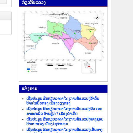
ກ່ຽວ​ກັບ​ແຂວງ
ແຈ້ງ​ການ
ເຊີນປະມູນ ສົມທຽບລາຄາ ໂຄງການສ້ອມແປງນ້ຳລິນ
ບ້ານໄຊບົວທອງ ເມືອງວຽງທອງ
ເຊີນປະມູນ ສົມທຽບລາຄາ ໂຄງການສ້ອມແປງຂົວ ເຂດ
ການຜະລິດ ບ້ານຫຼັກ 7 ເມືອງຄຳເກີດ
ເຊີນປະມູນ ສົມທຽບລາຄາ ໂຄງການສ້ອມແປງທາງຊອຍ
ບ້ານນາແຈງ ເມືອງໄຊຈຳພອນ
ເຊີນປະມູນ ສົມທຽບລາຄາ ໂຄງການສ້ອມແປງເສັ້ນທາງ