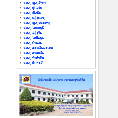
ແຂວງ ຫຼວງນໍ້າທາ
ແຂວງ ອຸດົມໄຊ
ແຂວງ ຫົວພັນ
ແຂວງ ຊຽງຂວາງ
ແຂວງ ຫຼວງພຣະບາງ
ແຂວງ ໄຊຍະບູລີ
ແຂວງ ວຽງຈັນ
ແຂວງ ໄຊສົມບູນ
ແຂວງ ຄຳມ່ວນ
ແຂວງ ສະຫວັນນະເຂດ
ແຂວງ ສາລະວັນ
ແຂວງ ຈຳປາສັກ
ແຂວງ ອັດຕະປື