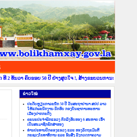
ຊ
ທັນວາ ຄົບຮອບ 50 ປີ ຢ່າງສຸດໃຈ !, ສ້າງຂະບວນການຂໍ່ານັບຮັບຕ້ອນ ວັ
​ຂ່າວ​ໃໝ່
ປະດັບຫຼຽນກາລະນຶກ 50 ປີ ວັນສະຖາປານາ ສປປ ລາວ
ໃຫ້ແກ່ພະນັກງານ-ນັກຮົບ ກອງບັນຊາການທະຫານ
ເມືອງປາກກະດິງ
ຄະນະປະຈຳພັກແຂວງ ຕົກລົງຮັບຮອງ 6 ສະຫາຍ ເຂົ້າ
ເປັນສະມາຊິກພັກສຳຮອງ
ທ່ານປະທານປົກຄອງແຂວງ ແລະ ຮອງລັດຖະມົນຕີ
ກະຊວງໂຍທາທິການ ແລະ ຂົນສົ່ງ ລົງກວດກາຄວາມ