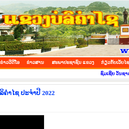
INCE
ຂ່າວ​ວີ​ດີ​ໂອ
​ຂ່າວ​ສານ
ສະພາປະຊາຊົນ ແຂວງ
​ກ່ຽວ​ກັບ​ເວັບ​ໄ
ຊົມເຊີຍ ວັນຊາດ ທີ 2 
ິຄຳໄຊ ປະຈຳປີ 2022