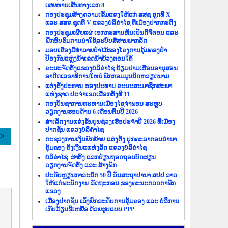
ເສຍຫາຍເສັ້ນທາງເລກ 8
ກອງປະຊຸມສ້າງຄວາມເຂັ້ມແຂງໃຫ້ແກ່ ສສຊ ຊຸດທີ X
ແລະ ສສຂ ຊຸດທີ V ແຂວງບໍລິຄຳໄຊ ທີ່ເມືອງປາກກະດິງ
ກອງປະຊຸມເຜີຍແຜ່ ເອກກະສານຫັນເປັນດີຈີຕອນ ແລະ
ຝຶກອົບຮົມການນຳໃຊ້ລະບົບສື່ສານພາກລັດ
ມອບເຄື່ອງມືທຳລາຍປ່າໄມ້ຂອງໂຄງການຄຸ້ມຄອງປ່າ
ປ້ອງກັນແຫຼ່ງນ້ຳເຂດນ້ຳຍ້ວງຕອນໃຕ້
ຄະນະຈັດຕັ້ງແຂວງບໍລິຄຳໄຊ ຢ້ຽມຢາມເຮືອນອານຸສອນ
ອາດີດເລຂາທິການໃຫຍ່ ພັກກອມມູນນິດຫວຽດນາມ
ແຕ່ງຕັ້ງປະທານ-ຮອງປະທານ ຄະນະສະມາຊິກສະພາ
ແຫ່ງຊາດ ປະຈຳເຂດເລືອກຕັ້ງທີ 11
ກອງບັນຊາການທະຫານເມືອງໄຊຈຳພອນ ສະຫຼຸບ
ວຽກງານຮອບດ້ານ 6 ເດືອນຕົ້ນປີ 2026
ສຳເລັດງານແຂ່ງຂັນບຸນຊ່ວງເຮືອປະຈຳປີ 2026 ທີ່ເມືອງ
ປາກຊັນ ແຂວງບໍລິຄຳໄຊ
>>
ກະຊວງການເງິນຍົກຍ້າຍ-ແຕ່ງຕັ້ງ ບຸກຄະລາກອນນຳພາ-
ຄຸ້ມຄອງ ຄັງເງີນແແຫ່ງລັດ ແຂວງບໍລິຄຳໄຊ
ບໍລິຄຳໄຊ–ຮ່າຕິ້ງ ແລກປ່ຽນຖອດຖອນບົດຮຽນ
ວຽກງານຈັດຕັ້ງ ແລະ ສ້າງພັກ
ປະດັບຫຼຽນກາລະນຶກ 50 ປີ ວັນສະຖາປານາ ສປປ ລາວ
ໃຫ້ແກ່ພະນັກງານ-ລັດຖະກອນ ຂອງຄະນະກວດກາພັກ
ແຂວງ
ເມືອງປາກຊັນ ເລັ່ງຍົກລະດັບການຄຸ້ມຄອງ ແລະ ບໍລິການ
ເກັບມ້ຽນຂີ້ເຫຍື້ອ ດ້ວຍຮູບແບບ PPP