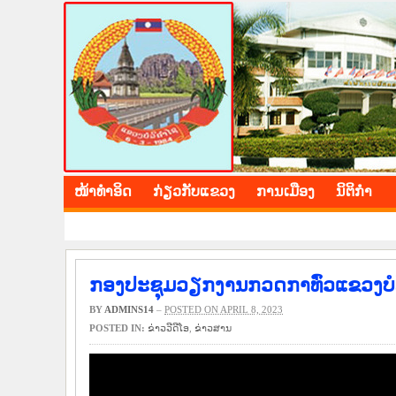
BOLIKHAMXAY PROV
ໜ້າ​ທຳ​ອິດ
​ກ່ຽວ​ກັບ​ແຂວງ
​ການ​ເມືອງ
ນິ​ຕິ​ກຳ
ກອງປະຊຸມວຽກງານກວດກາທົ່ວແຂວງບໍລ
BY
ADMINS14
–
POSTED ON APRIL 8, 2023
POSTED IN:
ຂ່າວ​ວີ​ດີ​ໂອ
,
​ຂ່າວ​ສານ