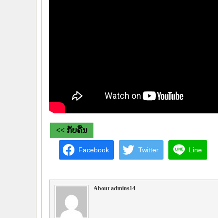
<< ກັບຄືນ
Facebook
Twitter
Line
About admins14