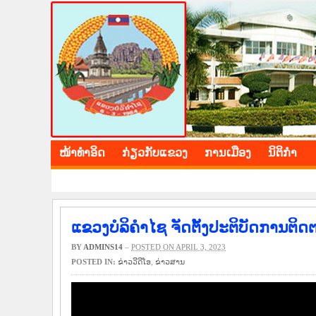
BOLIKHAMXAY PROV
ໜ້າ​ທຳ​ອິດ
​ກ່ຽວ​ກັບ​ແຂວງ
​ການ​ເມືອງ
ນິ​ຕິ​ກຳ
ແຂວງບໍລິຄຳໄຊ ຈັດຕັ້ງປະຕິບັດການຕິ
BY
ADMINS14
–
POSTED ON APRIL 3, 2023
POSTED IN:
ຂ່າວ​ວີ​ດີ​ໂອ
,
​ຂ່າວ​ສານ