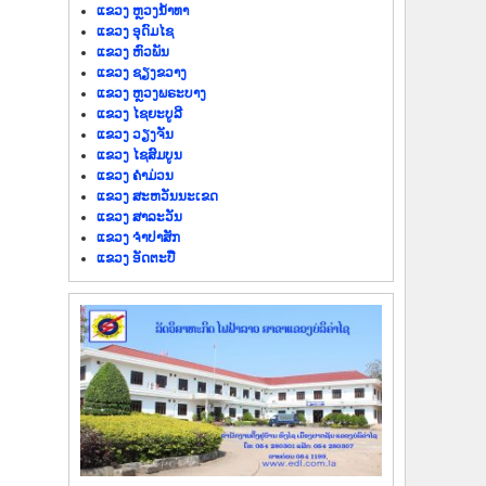
ແຂວງ ຫຼວງນໍ້າທາ
ແຂວງ ອຸດົມໄຊ
ແຂວງ ຫົວພັນ
ແຂວງ ຊຽງຂວາງ
ແຂວງ ຫຼວງພຣະບາງ
ແຂວງ ໄຊຍະບູລີ
ແຂວງ ວຽງຈັນ
ແຂວງ ໄຊສົມບູນ
ແຂວງ ຄຳມ່ວນ
ແຂວງ ສະຫວັນນະເຂດ
ແຂວງ ສາລະວັນ
ແຂວງ ຈຳປາສັກ
ແຂວງ ອັດຕະປື