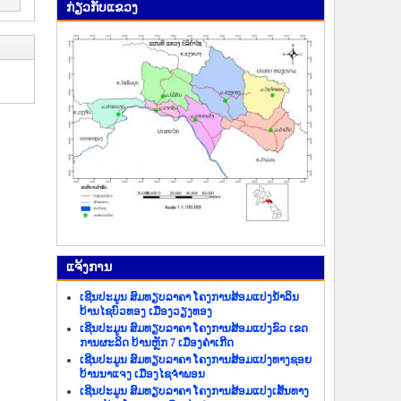
ກ່ຽວ​ກັບ​ແຂວງ
ແຈ້ງ​ການ
ເຊີນປະມູນ ສົມທຽບລາຄາ ໂຄງການສ້ອມແປງນ້ຳລິນ
ບ້ານໄຊບົວທອງ ເມືອງວຽງທອງ
ເຊີນປະມູນ ສົມທຽບລາຄາ ໂຄງການສ້ອມແປງຂົວ ເຂດ
ການຜະລິດ ບ້ານຫຼັກ 7 ເມືອງຄຳເກີດ
ເຊີນປະມູນ ສົມທຽບລາຄາ ໂຄງການສ້ອມແປງທາງຊອຍ
ບ້ານນາແຈງ ເມືອງໄຊຈຳພອນ
ເຊີນປະມູນ ສົມທຽບລາຄາ ໂຄງການສ້ອມແປງເສັ້ນທາງ