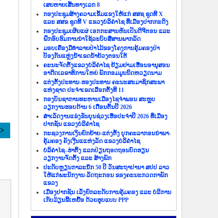
ເສຍຫາຍເສັ້ນທາງເລກ 8
ກອງປະຊຸມສ້າງຄວາມເຂັ້ມແຂງໃຫ້ແກ່ ສສຊ ຊຸດທີ X
ແລະ ສສຂ ຊຸດທີ V ແຂວງບໍລິຄຳໄຊ ທີ່ເມືອງປາກກະດິງ
ກອງປະຊຸມເຜີຍແຜ່ ເອກກະສານຫັນເປັນດີຈີຕອນ ແລະ
ຝຶກອົບຮົມການນຳໃຊ້ລະບົບສື່ສານພາກລັດ
ມອບເຄື່ອງມືທຳລາຍປ່າໄມ້ຂອງໂຄງການຄຸ້ມຄອງປ່າ
ປ້ອງກັນແຫຼ່ງນ້ຳເຂດນ້ຳຍ້ວງຕອນໃຕ້
ຄະນະຈັດຕັ້ງແຂວງບໍລິຄຳໄຊ ຢ້ຽມຢາມເຮືອນອານຸສອນ
ອາດີດເລຂາທິການໃຫຍ່ ພັກກອມມູນນິດຫວຽດນາມ
ແຕ່ງຕັ້ງປະທານ-ຮອງປະທານ ຄະນະສະມາຊິກສະພາ
ແຫ່ງຊາດ ປະຈຳເຂດເລືອກຕັ້ງທີ 11
ກອງບັນຊາການທະຫານເມືອງໄຊຈຳພອນ ສະຫຼຸບ
ວຽກງານຮອບດ້ານ 6 ເດືອນຕົ້ນປີ 2026
ສຳເລັດງານແຂ່ງຂັນບຸນຊ່ວງເຮືອປະຈຳປີ 2026 ທີ່ເມືອງ
ປາກຊັນ ແຂວງບໍລິຄຳໄຊ
>>
ກະຊວງການເງິນຍົກຍ້າຍ-ແຕ່ງຕັ້ງ ບຸກຄະລາກອນນຳພາ-
ຄຸ້ມຄອງ ຄັງເງີນແແຫ່ງລັດ ແຂວງບໍລິຄຳໄຊ
ບໍລິຄຳໄຊ–ຮ່າຕິ້ງ ແລກປ່ຽນຖອດຖອນບົດຮຽນ
ວຽກງານຈັດຕັ້ງ ແລະ ສ້າງພັກ
ປະດັບຫຼຽນກາລະນຶກ 50 ປີ ວັນສະຖາປານາ ສປປ ລາວ
ໃຫ້ແກ່ພະນັກງານ-ລັດຖະກອນ ຂອງຄະນະກວດກາພັກ
ແຂວງ
ເມືອງປາກຊັນ ເລັ່ງຍົກລະດັບການຄຸ້ມຄອງ ແລະ ບໍລິການ
ເກັບມ້ຽນຂີ້ເຫຍື້ອ ດ້ວຍຮູບແບບ PPP