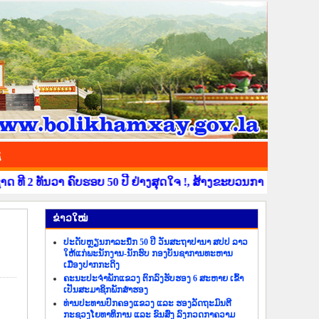
ຊ
 ທັນວາ ຄົບຮອບ 50 ປີ ຢ່າງສຸດໃຈ !, ສ້າງຂະບວນການຂໍ່ານັບຮັບຕ້ອນ 
​ຂ່າວ​ໃໝ່
ປະດັບຫຼຽນກາລະນຶກ 50 ປີ ວັນສະຖາປານາ ສປປ ລາວ
ໃຫ້ແກ່ພະນັກງານ-ນັກຮົບ ກອງບັນຊາການທະຫານ
ເມືອງປາກກະດິງ
ຄະນະປະຈຳພັກແຂວງ ຕົກລົງຮັບຮອງ 6 ສະຫາຍ ເຂົ້າ
ເປັນສະມາຊິກພັກສຳຮອງ
ທ່ານປະທານປົກຄອງແຂວງ ແລະ ຮອງລັດຖະມົນຕີ
ກະຊວງໂຍທາທິການ ແລະ ຂົນສົ່ງ ລົງກວດກາຄວາມ