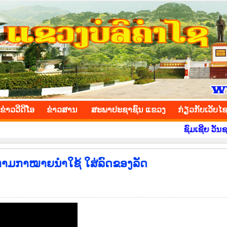
INCE
ຂ່າວ​ວີ​ດີ​ໂອ
​ຂ່າວ​ສານ
ສະພາປະຊາຊົນ ແຂວງ
​ກ່ຽວ​ກັບ​ເວັບ​ໄ
ຊົມເຊີຍ ວັນຊາດ ທີ 2
ດຕາມກາໝາຍນຳໃຊ້ ໃສ່ລົດຂອງລັດ