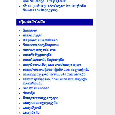
ຊອຍ ບ້ານໂພນງາມ ເມືອງໄຊຈຳພອນ
ເຊີນປະມູນ ສົມທຽບລາຄາ ໂຄງການສ້ອມແປງນ້ຳລິນ
ບ້ານຜາຂອດ ເມືອງວຽງທອງ
​ເຊື່ອມ​ຕໍ່​ເວັບ​ໄຊ​ອື່ນ
ລັດ​ຖະ​ບານ
ສະພາແຫ່ງຊາດ
ຫ້ອງວ່າການປະທານປະເທດ
ຈົດໝາຍເຫດທາງລັດຖະການ
ທະນາຄານແຫ່ງ ສປປ ລາວ
ຄະນະຈັດຕັ້ງສູນກາງພັກ
ຄະນະໂຄສະນາອົບຮົມສູນກາງພັກ
ສະຖາບັນການເມືອງ ແລະ ການປົກຄອງແຫ່ງຊາດ
ຄະນະ​ກຳມະການ​ຄຸ້ມ​ຄອງ​ຫຼັກ​ຊັບ ແລະ ຕະຫຼາດຫຼັກຊັບ
ກະຊວງຖະແຫຼງຂ່າວ, ວັດທະນະທຳ ແລະ ທ່ອງທ່ຽວ
ພະແນກ ຖະແຫຼງຂ່າວ, ວັດທະນະທຳ ແລະ ທ່ອງທ່ຽວ
ແຂວງສາລະວັນ
ຂ່າວ​ສານ​ປະ​ເທດ​ລາວ
ປະ​ຊາ​ຊົນ
ວິທະຍຸກະຈາຍສຽງແຫ່ງຊາດ
ແຂວງ ນະ​ຄອນຫຼວງວຽງ​ຈັນ
ແຂວງ ຜົ້ງ​ສາ​ລີ
ແຂວງ ບໍ່​ແກ້ວ