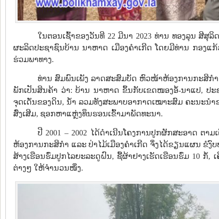
ໃນຕອນເຊົ້າຂອງວັນທີ 22 ມີນາ 2023 ທ່ານ ທອງລຸນ ສີສ
ຜະລິດປະຊາຊົນບ້ານ ນາຫາດ ເມືອງຄຳເກີດ ໂດຍມີທ່ານ ກອງແກ້ວ 
ຮ່ວມພາທາງ.
ທ່ານ ສົມພົນເພັງ ລາດສະສົມບັດ ຫົວໜ້າຫ້ອງການກະສິ
ພັກເປັນສິນຄ້າ ວ່າ: ບ້ານ ນາຫາດ ຂຶ້ນກັບເຂດໜອງອໍ້-ນາແປ, ປະຊາ
ຈຸດເດັ່ນຂອງດິນ, ນໍ້າ ລວມທັງສະພາບອາກາດເໝາະສົມ ຄະນະນໍາຂອງເ
ສົ່ງເສີມ, ຊອກຫາແຫຼ່ງທຶນຮອນເຂົ້າມາພັດທະນາ.
ປີ 2001 – 2002 ໄດ້ດຳເນີນໂຄງການປູກຜັກສະອາດ ຕາມເຕັກ
ຫ້ອງການກະສິກໍາ ແລະ ປ່າໄມ້ເມືອງຄໍາເກີດ ຈຶ່ງໄດ້ຂຽນແຜນ ຂໍງົ
ສ້າງເຮືອນຮົ່ມປູກໄລຍະລະດູຝົນ, ຊື້ຜ້າຢາງເຮັດເຮືອນຮົ່ມ 10 ກໍ
ຕ່າງໆ ໃຫ້ຈໍານວນໜຶ່ງ.