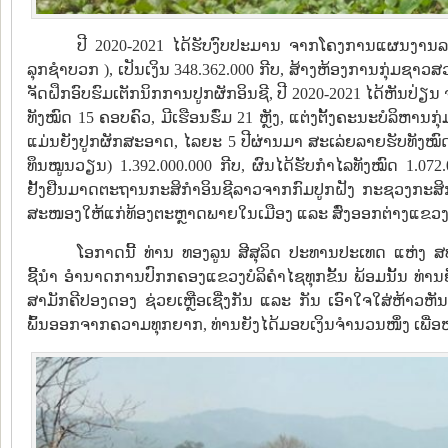
ປີ 2020-2021 ໄດ້ຮັບງົບປະມານ ຈາກໂຄງການແຜນງານລ
ລຸກຊຳບວກ ), ເປັນເງິນ 348.362.000 ກີບ, ສ້າງຫ້ອງການກຸ່ມຊາວສວນ 1 ຫຼ
ຈັດຝຶກອົບຮົມເຕັກນິກການປູກຜັກອິນຊີ, ປີ 2020-2021 ໄດ້ຫັນປ່
ທັງໝົດ 15 ຄອບຄົວ, ມີເຮືອນຮົ່ມ 21 ຫຼັງ, ແຕ່ງຕັ້ງຄະນະບໍລິຫານກຸ
ແມ່ນຍັງປູກຜັກສະອາດ, ໄລຍະ 5 ປີຜ່ານມາ ສະເລ່ຍລາຍຮັບທັງໝົດ 2.
ທຶນໝູນວຽນ) 1.392.000.000 ກີບ, ຜົນໄດ້ຮັບກໍາໄລທັງໝົດ 1.072.
ຢັ້ງຢືນມາດຕະຖານກະສິກຳອິນຊີລາວຈາກກົມປູກຝັງ ກະຊວງກະສິກຳ
ສະໜອງໃຫ້ແກ່ທ້ອງຕະຫຼາດພາຍໃນເມືອງ ແລະ ສົ່ງອອກຕ່າງແຂວງ
ໂອກາດນີ້ ທ່ານ ທອງລູນ ສີສຸລິດ ປະທານປະເທດ ແຫ່ງ ສ
ຊີ້ນຳ ອຳນາດການປົກກຄອງແຂວງບໍລິຄຳໄຊທຸກຂັ້ນ ພ້ອມນັ້ນ ທ່ານ
ສາມັກຄີປອງດອງ ຊ່ວຍເຫຼືອເຊີ່ງກັນ ແລະ ກັນ ເອົາໃຈໃສ່ຫ້າວຫັ
ພົ້ນອອກຈາກຄວາມທຸກຍາກ, ທ່ານຍັງໄດ້ມອບເງິນຈຳນວນໜຶ່ງ ເພື່ອ