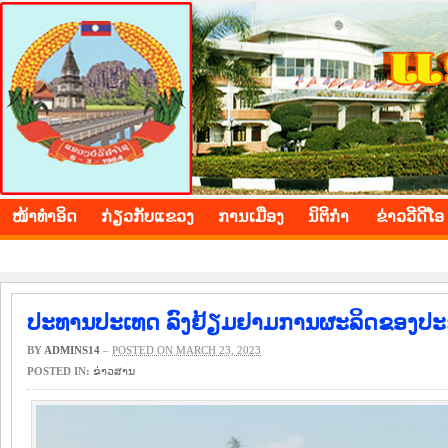
BOLIKHAMXAY PROVINCE
ໜ້າ​ທຳ​ອິດ
​ກ່ຽວ​ກັບ​ແຂວງ
​ການ​ເມືອງ
ນິ​ຕິ​ກຳ
ຂ່າວ​ວີ​ດີ​ໂອ
ປະທານປະເທດ ລົງຢ້ຽມຢາມການຜະລິດຂອງປະ
BY
ADMINS14
–
POSTED ON MARCH 23, 2023
POSTED IN:
​ຂ່າວ​ສານ