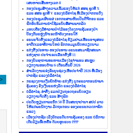
ເສຍຫາຍເສັ້ນທາງເລກ 8
ກອງປະຊຸມສ້າງຄວາມເຂັ້ມແຂງໃຫ້ແກ່ ສສຊ ຊຸດທີ X
ແລະ ສສຂ ຊຸດທີ V ແຂວງບໍລິຄຳໄຊ ທີ່ເມືອງປາກກະດິງ
ກອງປະຊຸມເຜີຍແຜ່ ເອກກະສານຫັນເປັນດີຈີຕອນ ແລະ
ຝຶກອົບຮົມການນຳໃຊ້ລະບົບສື່ສານພາກລັດ
ມອບເຄື່ອງມືທຳລາຍປ່າໄມ້ຂອງໂຄງການຄຸ້ມຄອງປ່າ
ປ້ອງກັນແຫຼ່ງນ້ຳເຂດນ້ຳຍ້ວງຕອນໃຕ້
ຄະນະຈັດຕັ້ງແຂວງບໍລິຄຳໄຊ ຢ້ຽມຢາມເຮືອນອານຸສອນ
ອາດີດເລຂາທິການໃຫຍ່ ພັກກອມມູນນິດຫວຽດນາມ
ແຕ່ງຕັ້ງປະທານ-ຮອງປະທານ ຄະນະສະມາຊິກສະພາ
ແຫ່ງຊາດ ປະຈຳເຂດເລືອກຕັ້ງທີ 11
ກອງບັນຊາການທະຫານເມືອງໄຊຈຳພອນ ສະຫຼຸບ
ວຽກງານຮອບດ້ານ 6 ເດືອນຕົ້ນປີ 2026
ສຳເລັດງານແຂ່ງຂັນບຸນຊ່ວງເຮືອປະຈຳປີ 2026 ທີ່ເມືອງ
ປາກຊັນ ແຂວງບໍລິຄຳໄຊ
>>
ກະຊວງການເງິນຍົກຍ້າຍ-ແຕ່ງຕັ້ງ ບຸກຄະລາກອນນຳພາ-
ຄຸ້ມຄອງ ຄັງເງີນແແຫ່ງລັດ ແຂວງບໍລິຄຳໄຊ
ບໍລິຄຳໄຊ–ຮ່າຕິ້ງ ແລກປ່ຽນຖອດຖອນບົດຮຽນ
ວຽກງານຈັດຕັ້ງ ແລະ ສ້າງພັກ
ປະດັບຫຼຽນກາລະນຶກ 50 ປີ ວັນສະຖາປານາ ສປປ ລາວ
ໃຫ້ແກ່ພະນັກງານ-ລັດຖະກອນ ຂອງຄະນະກວດກາພັກ
ແຂວງ
ເມືອງປາກຊັນ ເລັ່ງຍົກລະດັບການຄຸ້ມຄອງ ແລະ ບໍລິການ
ເກັບມ້ຽນຂີ້ເຫຍື້ອ ດ້ວຍຮູບແບບ PPP