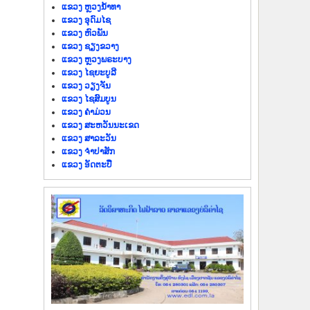
ແຂວງ ຫຼວງນໍ້າທາ
ແຂວງ ອຸດົມໄຊ
ແຂວງ ຫົວພັນ
ແຂວງ ຊຽງຂວາງ
ແຂວງ ຫຼວງພຣະບາງ
ແຂວງ ໄຊຍະບູລີ
ແຂວງ ວຽງຈັນ
ແຂວງ ໄຊສົມບູນ
ແຂວງ ຄຳມ່ວນ
ແຂວງ ສະຫວັນນະເຂດ
ແຂວງ ສາລະວັນ
ແຂວງ ຈຳປາສັກ
ແຂວງ ອັດຕະປື