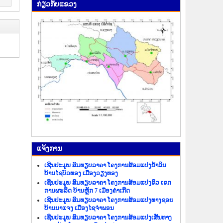
ກ່ຽວ​ກັບ​ແຂວງ
ແຈ້ງ​ການ
ເຊີນປະມູນ ສົມທຽບລາຄາ ໂຄງການສ້ອມແປງນ້ຳລິນ
ບ້ານໄຊບົວທອງ ເມືອງວຽງທອງ
ເຊີນປະມູນ ສົມທຽບລາຄາ ໂຄງການສ້ອມແປງຂົວ ເຂດ
ການຜະລິດ ບ້ານຫຼັກ 7 ເມືອງຄຳເກີດ
ເຊີນປະມູນ ສົມທຽບລາຄາ ໂຄງການສ້ອມແປງທາງຊອຍ
ບ້ານນາແຈງ ເມືອງໄຊຈຳພອນ
ເຊີນປະມູນ ສົມທຽບລາຄາ ໂຄງການສ້ອມແປງເສັ້ນທາງ