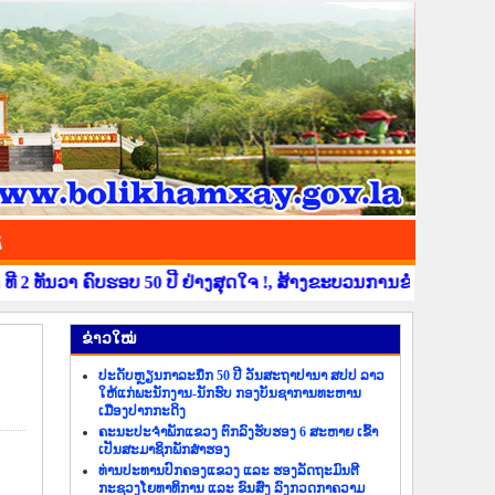
ຊ
ັນວາ ຄົບຮອບ 50 ປີ ຢ່າງສຸດໃຈ !, ສ້າງຂະບວນການຂໍ່ານັບຮັບຕ້ອນ ວັນ
​ຂ່າວ​ໃໝ່
ປະດັບຫຼຽນກາລະນຶກ 50 ປີ ວັນສະຖາປານາ ສປປ ລາວ
ໃຫ້ແກ່ພະນັກງານ-ນັກຮົບ ກອງບັນຊາການທະຫານ
ເມືອງປາກກະດິງ
ຄະນະປະຈຳພັກແຂວງ ຕົກລົງຮັບຮອງ 6 ສະຫາຍ ເຂົ້າ
ເປັນສະມາຊິກພັກສຳຮອງ
ທ່ານປະທານປົກຄອງແຂວງ ແລະ ຮອງລັດຖະມົນຕີ
ກະຊວງໂຍທາທິການ ແລະ ຂົນສົ່ງ ລົງກວດກາຄວາມ