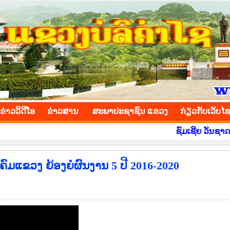
INCE
ຂ່າວ​ວີ​ດີ​ໂອ
​ຂ່າວ​ສານ
ສະພາປະຊາຊົນ ແຂວງ
​ກ່ຽວ​ກັບ​ເວັບ​ໄ
ຊົມເຊີຍ ວັນຊາດ ທີ 2 ທ
ມແຂວງ ຍ້ອງຍໍຜົນງານ 5 ປີ 2016-2020