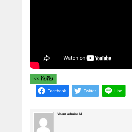
<< ກັບຄືນ
Facebook
Twitter
Line
About admins14