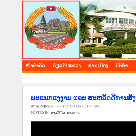
BOLIKHAMXAY PROV
ໜ້າ​ທຳ​ອິດ
​ກ່ຽວ​ກັບ​ແຂວງ
​ການ​ເມືອງ
ນິ​ຕິ​ກຳ
ພະແນກແງງານ ແລະ ສະຫວັດດີການສັງຄົ
BY
ADMINS14
–
POSTED ON MARCH 14, 2023
POSTED IN:
ຂ່າວ​ວີ​ດີ​ໂອ
,
​ຂ່າວ​ສານ