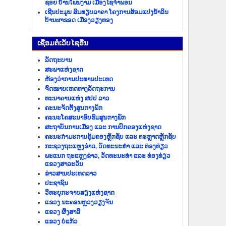
ຊອຍ ບ້ານໂພນງາມ ເມືອງໄຊຈຳພອນ
ເຊີນປະມູນ ສົມທຽບລາຄາ ໂຄງການສ້ອມແປງນ້ຳລິນ
ບ້ານຜາຂອດ ເມືອງວຽງທອງ
​ເຊື່ອມ​ຕໍ່​ເວັບ​ໄຊ​ອື່ນ
ລັດ​ຖະ​ບານ
ສະພາແຫ່ງຊາດ
ຫ້ອງວ່າການປະທານປະເທດ
ຈົດໝາຍເຫດທາງລັດຖະການ
ທະນາຄານແຫ່ງ ສປປ ລາວ
ຄະນະຈັດຕັ້ງສູນກາງພັກ
ຄະນະໂຄສະນາອົບຮົມສູນກາງພັກ
ສະຖາບັນການເມືອງ ແລະ ການປົກຄອງແຫ່ງຊາດ
ຄະນະ​ກຳມະການ​ຄຸ້ມ​ຄອງ​ຫຼັກ​ຊັບ ແລະ ຕະຫຼາດຫຼັກຊັບ
ກະຊວງຖະແຫຼງຂ່າວ, ວັດທະນະທຳ ແລະ ທ່ອງທ່ຽວ
ພະແນກ ຖະແຫຼງຂ່າວ, ວັດທະນະທຳ ແລະ ທ່ອງທ່ຽວ
ແຂວງສາລະວັນ
ຂ່າວ​ສານ​ປະ​ເທດ​ລາວ
ປະ​ຊາ​ຊົນ
ວິທະຍຸກະຈາຍສຽງແຫ່ງຊາດ
ແຂວງ ນະ​ຄອນຫຼວງວຽງ​ຈັນ
ແຂວງ ຜົ້ງ​ສາ​ລີ
ແຂວງ ບໍ່​ແກ້ວ