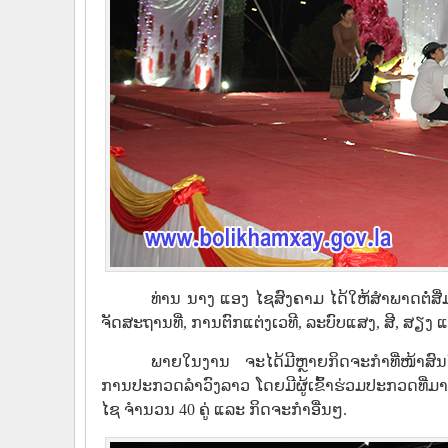
ທ່ານ ນາງ ແອງ ໄຊສົງຄາມ ໄດ້ໃຫ້ສໍາພາດຕໍ່ສື
ຈັດສະຖານທີ່, ການຕົກແຕ່ງເວທີ, ລະບົບແສງ, ສີ, ສຽງ
ພາຍໃນງານ ຈະໄດ້ມີຫຼາຍກິດຈະກຳທີ່ໜ້າສ
ການປະກວດລຳວົງລາວ ໂດຍມີຜູ້ເຂົ້າຮ່ວມປະກວດທີ່
ໄຊ ຈຳນວນ 40 ຄູ່ ແລະ ກິດຈະກໍາອື່ນໆ.