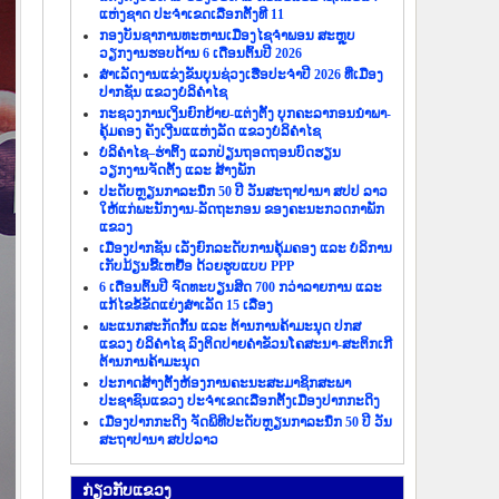
ແຫ່ງຊາດ ປະຈຳເຂດເລືອກຕັ້ງທີ 11
ກອງບັນຊາການທະຫານເມືອງໄຊຈຳພອນ ສະຫຼຸບ
ວຽກງານຮອບດ້ານ 6 ເດືອນຕົ້ນປີ 2026
ສຳເລັດງານແຂ່ງຂັນບຸນຊ່ວງເຮືອປະຈຳປີ 2026 ທີ່ເມືອງ
ປາກຊັນ ແຂວງບໍລິຄຳໄຊ
ກະຊວງການເງິນຍົກຍ້າຍ-ແຕ່ງຕັ້ງ ບຸກຄະລາກອນນຳພາ-
ຄຸ້ມຄອງ ຄັງເງີນແແຫ່ງລັດ ແຂວງບໍລິຄຳໄຊ
ບໍລິຄຳໄຊ–ຮ່າຕິ້ງ ແລກປ່ຽນຖອດຖອນບົດຮຽນ
ວຽກງານຈັດຕັ້ງ ແລະ ສ້າງພັກ
ປະດັບຫຼຽນກາລະນຶກ 50 ປີ ວັນສະຖາປານາ ສປປ ລາວ
ໃຫ້ແກ່ພະນັກງານ-ລັດຖະກອນ ຂອງຄະນະກວດກາພັກ
ແຂວງ
ເມືອງປາກຊັນ ເລັ່ງຍົກລະດັບການຄຸ້ມຄອງ ແລະ ບໍລິການ
ເກັບມ້ຽນຂີ້ເຫຍື້ອ ດ້ວຍຮູບແບບ PPP
6 ເດືອນຕົ້ນປີ ຈົດທະບຽນສິດ 700 ກວ່າລາຍການ ແລະ
ແກ້ໄຂຂໍ້ຂັດແຍ່ງສຳເລັດ 15 ເລື່ອງ
ພະແນກສະກັດກັ້ນ ແລະ ຕ້ານການຄ້າມະນຸດ ປກສ
ແຂວງ ບໍລິຄຳໄຊ ລົງຕິດປາຍຄຳຂັວນໂຄສະນາ-ສະຕິກເກີ
ຕ້ານການຄ້າມະນຸດ
ປະກາດສ້າງຕັ້ງຫ້ອງການຄະນະສະມາຊິກສະພາ
ປະຊາຊົນແຂວງ ປະຈຳເຂດເລືອກຕັ້ງເມືອງປາກກະດິງ
ເມືອງປາກກະດິງ ຈັດພິທີປະດັບຫຼຽນກາລະນຶກ 50 ປີ ວັນ
ສະຖາປານາ ສປປລາວ
ກ່ຽວ​ກັບ​ແຂວງ