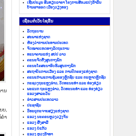
ເຊີນປະມູນ ສົມທຽບລາຄາ ໂຄງການສ້ອມແປງນ້ຳລິນ
ບ້ານຜາຂອດ ເມືອງວຽງທອງ
​ເຊື່ອມ​ຕໍ່​ເວັບ​ໄຊ​ອື່ນ
ລັດ​ຖະ​ບານ
ສະພາແຫ່ງຊາດ
ຫ້ອງວ່າການປະທານປະເທດ
ຈົດໝາຍເຫດທາງລັດຖະການ
ທະນາຄານແຫ່ງ ສປປ ລາວ
ຄະນະຈັດຕັ້ງສູນກາງພັກ
ຄະນະໂຄສະນາອົບຮົມສູນກາງພັກ
ສະຖາບັນການເມືອງ ແລະ ການປົກຄອງແຫ່ງຊາດ
ຄະນະ​ກຳມະການ​ຄຸ້ມ​ຄອງ​ຫຼັກ​ຊັບ ແລະ ຕະຫຼາດຫຼັກຊັບ
ກະຊວງຖະແຫຼງຂ່າວ, ວັດທະນະທຳ ແລະ ທ່ອງທ່ຽວ
ພະແນກ ຖະແຫຼງຂ່າວ, ວັດທະນະທຳ ແລະ ທ່ອງທ່ຽວ
່ການ
ແຂວງສາລະວັນ
ຂ່າວ​ສານ​ປະ​ເທດ​ລາວ
ປະ​ຊາ​ຊົນ
ບບ,
ວິທະຍຸກະຈາຍສຽງແຫ່ງຊາດ
ິຄຳ
ແຂວງ ນະ​ຄອນຫຼວງວຽງ​ຈັນ
ແຂວງ ຜົ້ງ​ສາ​ລີ
ແຂວງ ບໍ່​ແກ້ວ
ແຂວງ ຫຼວງນໍ້າທາ