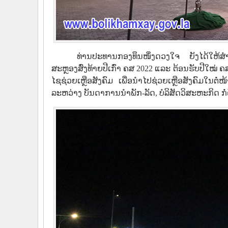
ທ່ານປະທານກອງທຶນໜຶ່ງດວງໃຈ ຍັງໄດ້ໃຫ້ສໍາພ
ສະຫຼອງສົ່ງທ້າຍປີເກົ່າ ຄສ 2022 ແລະ ຕ້ອນຮັບປີໃໝ່
ໄຊຊ່ວຍເຫຼືອສັງຄົມ ເພື່ອນຳໄປຊ່ວຍເຫຼືອສັງຄົມໃນຕໍ
ລະຫວ່າງ ບັນດາການນຳພັກ-ລັດ, ບໍລິສັດວິສະຫະກິດ ກໍ