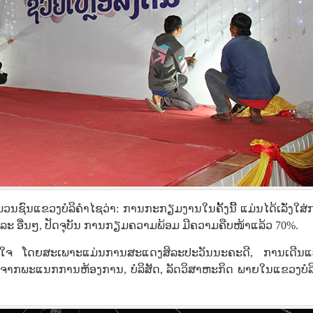
່ມວນຊົນແຂວງບໍລິຄຳໄຊວ່າ: ການກະກຽມງານໃນຄັ້ງນີ້ ແມ່ນໄດ້ເລັ່ງໃສ
 ແລະ ອື່ນໆ, ປັດຈຸບັນ ການກຽມຄວາມພ້ອມ ມີຄວາມຄືບໜ້າແລ້ວ 70%.
ົນໃຈ ໂດຍສະເພາະແມ່ນການສະແດງສິລະປະວັນນະຄະດີ, ການເດີນແ
ມາຈາກພະແນກການຫ້ອງການ, ບໍລິສັດ, ລັດວິສາຫະກິດ ພາຍໃນແຂວງບໍລ