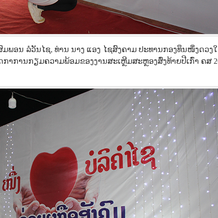
 ສີສົມພອນ ລໍວັນໄຊ, ທ່ານ ນາງ ແອງ ໄຊສົງຄາມ ປະທານກອງທຶນໜຶ່ງດວງໃ
ວດກາການກຽມຄວາມພ້ອມຂອງງານສະເຫຼີມສະຫຼອງສົ່ງທ້າຍປີເກົ່າ ຄສ 2