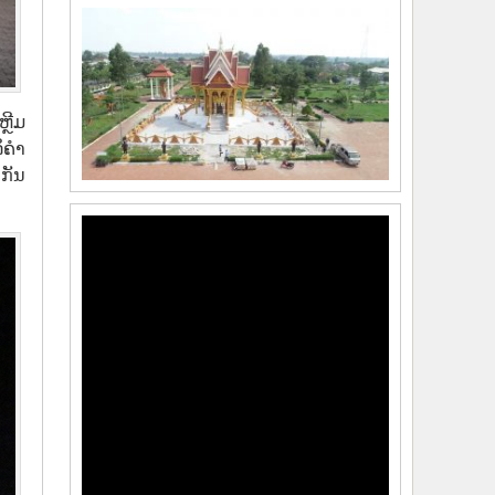
ຼີມ
ລິຄຳ
 ກັນ