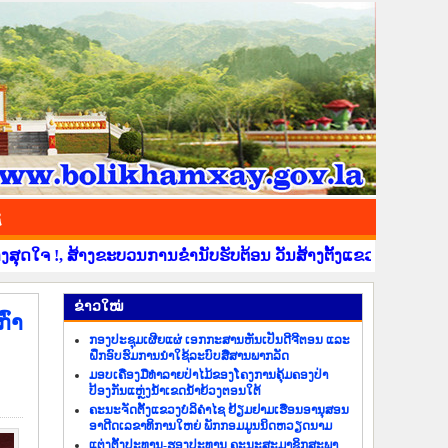
ຊ
ຂະບວນການຂໍ່ານັບຮັບຕ້ອນ ວັນສ້າງຕັ້ງແຂວງບໍລິຄຳໄຊ ຄົບຮອບ 41 ປີ 
​ຂ່າວ​ໃໝ່
ົ່າ
ກອງປະຊຸມເຜີຍແຜ່ ເອກກະສານຫັນເປັນດີຈີຕອນ ແລະ
ຝຶກອົບຮົມການນຳໃຊ້ລະບົບສື່ສານພາກລັດ
ມອບເຄື່ອງມືທຳລາຍປ່າໄມ້ຂອງໂຄງການຄຸ້ມຄອງປ່າ
ປ້ອງກັນແຫຼ່ງນ້ຳເຂດນ້ຳຍ້ວງຕອນໃຕ້
ຄະນະຈັດຕັ້ງແຂວງບໍລິຄຳໄຊ ຢ້ຽມຢາມເຮືອນອານຸສອນ
ອາດີດເລຂາທິການໃຫຍ່ ພັກກອມມູນນິດຫວຽດນາມ
ແຕ່ງຕັ້ງປະທານ-ຮອງປະທານ ຄະນະສະມາຊິກສະພາ