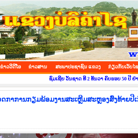
INCE
ຂ່າວ​ວີ​ດີ​ໂອ
​ຂ່າວ​ສານ
ສະພາປະຊາຊົນ ແຂວງ
​ກ່ຽວ​ກັບ​ເວັບ​ໄ
ຊົມເຊີຍ ວັນຊາດ ທີ 2 ທັນວາ ຄົບຮອບ 50 ປີ ຢ່າງສຸດໃຈ !, ສ້າງ
ກາການກຽມພ້ອມງານສະເຫຼີມສະຫຼອງສົ່ງທ້າຍປີເກ