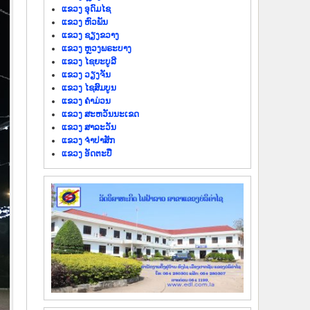
ແຂວງ ອຸດົມໄຊ
ແຂວງ ຫົວພັນ
ແຂວງ ຊຽງຂວາງ
ແຂວງ ຫຼວງພຣະບາງ
ແຂວງ ໄຊຍະບູລີ
ແຂວງ ວຽງຈັນ
ແຂວງ ໄຊສົມບູນ
ແຂວງ ຄຳມ່ວນ
ແຂວງ ສະຫວັນນະເຂດ
ແຂວງ ສາລະວັນ
ແຂວງ ຈຳປາສັກ
ແຂວງ ອັດຕະປື