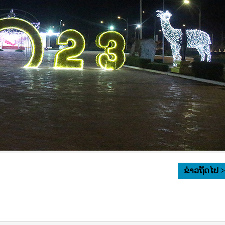
ຂ່າວຖັດໄປ 