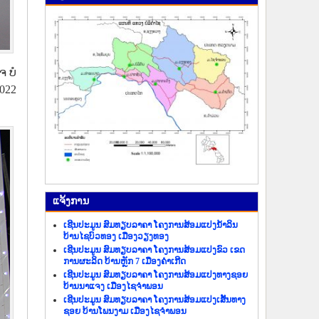
ຈ ບໍ
022
ແຈ້ງ​ການ
ເຊີນປະມູນ ສົມທຽບລາຄາ ໂຄງການສ້ອມແປງນ້ຳລິນ
ບ້ານໄຊບົວທອງ ເມືອງວຽງທອງ
ເຊີນປະມູນ ສົມທຽບລາຄາ ໂຄງການສ້ອມແປງຂົວ ເຂດ
ການຜະລິດ ບ້ານຫຼັກ 7 ເມືອງຄຳເກີດ
ເຊີນປະມູນ ສົມທຽບລາຄາ ໂຄງການສ້ອມແປງທາງຊອຍ
ບ້ານນາແຈງ ເມືອງໄຊຈຳພອນ
ເຊີນປະມູນ ສົມທຽບລາຄາ ໂຄງການສ້ອມແປງເສັ້ນທາງ
ຊອຍ ບ້ານໂພນງາມ ເມືອງໄຊຈຳພອນ