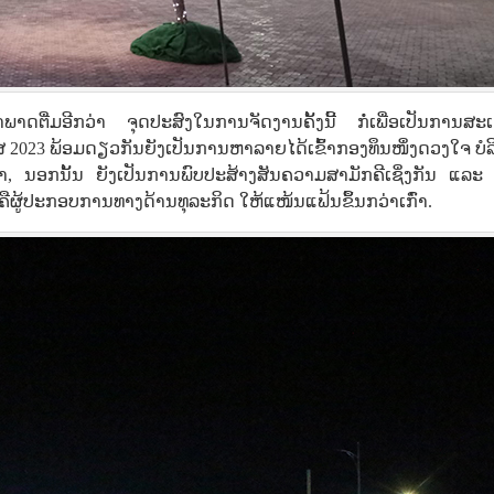
າດຕື່ມອີກວ່າ ຈຸດປະສົງໃນການຈັດງານຄັ້ງນີ້ ກໍ່ເພື່ອເປັນການສະເຫ
 ຄສ 2023 ພ້ອມດຽວກັນຍັງເປັນການຫາລາຍໄດ້ເຂົ້າກອງທຶນໜຶ່ງດວງໃຈ ບໍ
່ໜ້າ, ນອກນັ້ນ ຍັງເປັນການພົບປະສ້າງສັນຄວາມສາມັກຄີເຊິ່ງກັນ ແລະ
່ຄືຜູ້ປະກອບການທາງດ້ານທຸລະກິດ ໃຫ້ແໜ້ນແຟ້ນຂຶ້ນກວ່າເກົ່າ.