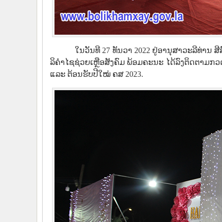
ໃນວັນທີ 27 ທັນວາ 2022 ຢູ່ອານຸສາວະລີທ່ານ
ລິຄຳໄຊຊ່ວຍເຫຼືອສັງຄົມ ພ້ອມຄະນະ ໄດ້ລົງຕິດຕາມກ
ແລະ ຕ້ອນຮັບປີໃໝ່ ຄສ 2023.