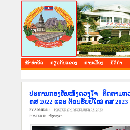
BOLIKHAMXAY PROV
ໜ້າ​ທຳ​ອິດ
​ກ່ຽວ​ກັບ​ແຂວງ
​ການ​ເມືອງ
ນິ​ຕິ​ກຳ
ປະທານກອງທຶນໜຶ່ງດວງໃຈ ຕິດຕາມກວດ
ຄສ 2022 ແລະ ຕ້ອນຮັບປີໃໝ່ ຄສ 2023
BY
ADMINS14
–
POSTED ON DECEMBER 28, 2022
POSTED IN:
ໜຶ່ງດວງ​ໃຈ