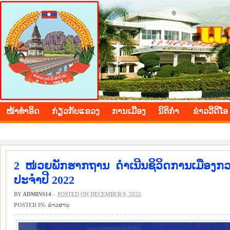
BOLIKHAMXAY PROVINCE
ໜ້າ​ທຳ​ອິດ
​ກ່ຽວ​ກັບ​ແຂວງ
​ການ​ເມືອງ
ນິ​ຕິ​ກຳ
ຂ່າວ​ວີ​ດີ​ໂອ
2 ໜ່ວຍພັກຮາກຖານ ດໍາເນີນຊິວິດການເມືອງກ
ປະຈຳປີ 2022
BY
ADMINS14
–
POSTED ON DECEMBER 9, 2022
POSTED IN:
​ຂ່າວ​ສານ