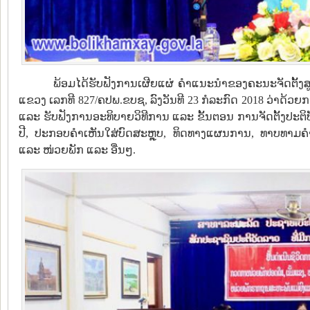
ພ້ອມໄດ້ຮັບຟັງການເຜີຍແຜ່ ຄຳແນະນຳຂອງຄະນະຈັດຕັ້ງ
ແຂວງ ເລກທີ 827/ຄປພ.ຂບຊ, ລົງວັນທີ 23 ກໍລະກົດ 2018 ວ່າດ້ວຍ
ແລະ ຮັບຟັງການອະທິບາຍວິທີການ ແລະ ຂັ້ນຕອນ ການຈັດຕັ້ງປະຕ
ປີ, ປະກອບຄຳເຫັນໃສ່ບົດສະຫຼຸບ, ທິດທາງແຜນການ, ທາບທາມຄຳ
ແລະ ໜ່ວຍພັກ ແລະ ອື່ນໆ.