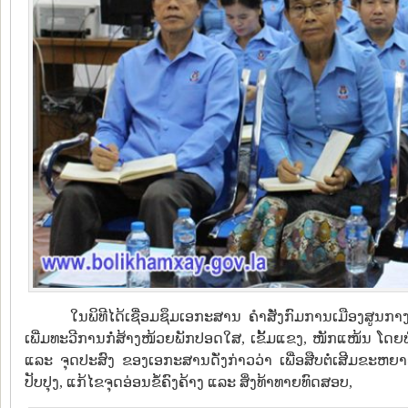
ໃນພິທີໄດ້ເຊື່ອມຊຶມເອກະສານ ຄຳສັ່ງກົມການເມືອງສູນກາ
ເພີ່ມທະວີການກໍ່ສ້າງໜ້ວຍພັກປອດໃສ, ເຂັ້ມແຂງ, ໜັກແໜ້ນ ໂດຍທ
ແລະ ຈຸດປະສົງ ຂອງເອກະສານດັ່ງກ່າວວ່າ ເພື່ອສືບຕໍ່ເສີມຂະຫຍາຍ
ປັບປຸງ, ແກ້ໄຂຈຸດອ່ອນຂໍ້ຄົງຄ້າງ ແລະ ສິ່ງທ້າທາຍທົດສອບ,