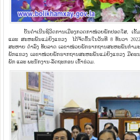
ບັ້ນດຳເນີນຊິວິດການເມືອງກວດກາໜ່ວຍພັກປອດໃສ, 
ແລະ ສະຫະພັນແມ່ຍິງແຂວງ ໄດ້ຈັດຂຶ້ນໃນວັນທີ 8 ທັນວາ 2022 
ສະຫາຍ ດໍາລົງ ທັບລາດ ເລຂາໜ່ວຍພັກຮາກຖານສະຫະພັນກຳມ
ພັກແຂວງ ເລຂາໜ່ວຍພັກຮາກຖານສະຫະພັນແມ່ຍິງແຂວງ ມີຄະນ
ພັກ ແລະ ພະນັກງານ-ລັດຖະກອນ ເຂົ້າຮ່ວມ.