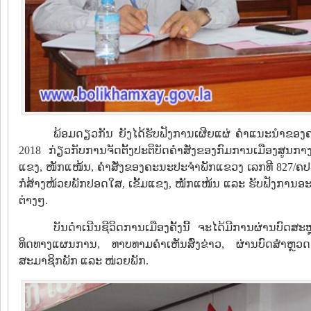
ພ້ອມດຽວກັນ ຍັງໄດ້ຮັບຟັງການເຜີຍແຜ່ ຄຳແນະນຳຂອງຄະ
2018 ກ່ຽວກັບການຈັດຕັ້ງປະຕິບັດຄຳສັ່ງຂອງກົມການເມືອງສູນກາງ
ແຂງ, ໜັກແໜ້ນ, ຄຳສັ່ງຂອງຄະນະປະຈຳພັກແຂວງ ເລກທີ 827/ຄປພ.ຂ
ກໍ່ສ້າງໜ້ວຍພັກປອດໃສ, ເຂັ້ມແຂງ, ໜັກແໜ້ນ ແລະ ຮັບຟັງການອະ
ຕ່າງໆ.
ບັນດຳເນີນຊີວິດການເມືອງຄັ້ງນີ້ ຈະໄດ້ມີການຜ່ານບົດ
ທິດທາງແຜນການ, ທາບທາມຄຳເຫັນສົ່ງຂ່າວ, ຜ່ານບົດສຳຫຼວ
ສະມາຊິກພັກ ແລະ ໜ່ວຍພັກ.