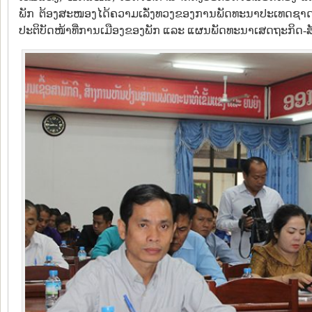
ພັກ ຕ້ອງສະໜອງໄດ້ຄວາມເລັ່ງທວງຂອງການພັດທະນາປະເທດຊາດ
ປະຕິບັດໜ້າທີ່ການເມືອງຂອງພັກ ແລະ ແຜນພັດທະນາເສດຖະກິດ-ສ