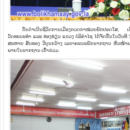
ບັ້ນດຳເນີນຊີວິດການເມືອງກວດກາໜ່ວຍພັກປອດໃສ,
ວັດທະນະທຳ ແລະ ທ່ອງທ່ຽວ ແຂວງ ບໍລິຄຳໄຊ ໄດ້ຈັດຂຶ້ນໃນວັນທີ
ສະຫາຍ ສົນທອງ ວີບຸນກວ້າງ ເລຂາຄະນະພັກຮາກຖານ ຫົວໜ້
ພາຍໃນຮາກຖານ ເຂົ້າຮ່ວມ.