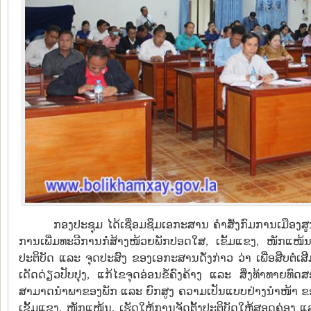
ກອງປະຊຸມ ໄດ້ເຊື່ອມຊຶມເອກະສານ ຄຳສັ່ງກົມການເມືອງສູ
ການເພີ່ມທະວີການກໍ່ສ້າງໜ້ວຍພັກປອດໃສ, ເຂັ້ມແຂງ, ໜັກແໜ້ນ
ປະຕິບັດ ແລະ ຈຸດປະສົງ ຂອງເອກະສານດັ່ງກ່າວ ວ່າ ເພື່ອສືບຕໍ່ເສ
ເດັດດ່ຽວປັບປຸງ, ແກ້ໄຂຈຸດອ່ອນຂໍ້ຄົງຄ້າງ ແລະ ສິ່ງທ້າທາຍທົດ
ສາມາດນຳພາຂອງພັກ ແລະ ຍົກສູງ ຄວາມເປັນແບບຢ່າງນຳໜ້າ ຂອ
ເຂັ້ມແຂງ, ໜັກແໜ້ນ, ເຮັດໃຫ້ການຈັດຕັ້ງປະຕິບັດໃຫ້ສອດຄ່ອງ 