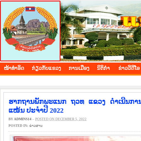
BOLIKHAMXAY PROVINCE
ໜ້າ​ທຳ​ອິດ
​ກ່ຽວ​ກັບ​ແຂວງ
​ການ​ເມືອງ
ນິ​ຕິ​ກຳ
ຂ່າວ​ວີ​ດີ​ໂອ
ຮາກຖານພັກພະແນກ ຖວທ ແຂວງ ດໍາເນີນການ
ແໜ້ນ ປະຈໍາປີ 2022
BY
ADMINS14
–
POSTED ON DECEMBER 5, 2022
POSTED IN:
​ຂ່າວ​ສານ