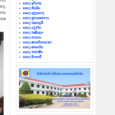
ການ
ແຂວງ ອຸດົມໄຊ
ຂງ,
ແຂວງ ຫົວພັນ
ງານ
ແຂວງ ຊຽງຂວາງ
ແຂວງ ຫຼວງພຣະບາງ
ທະນະ
ແຂວງ ໄຊຍະບູລີ
ແຂວງ ວຽງຈັນ
ແຂວງ ໄຊສົມບູນ
ແຂວງ ຄຳມ່ວນ
ແຂວງ ສະຫວັນນະເຂດ
ແຂວງ ສາລະວັນ
ແຂວງ ຈຳປາສັກ
ແຂວງ ອັດຕະປື