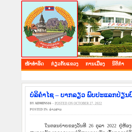
BOLIKHAMXAY PROV
ໜ້າ​ທຳ​ອິດ
​ກ່ຽວ​ກັບ​ແຂວງ
​ການ​ເມືອງ
ນິ​ຕິ​ກຳ
ຊົມເຊີຍ ວັນຊາດ
ບໍລິຄຳໄຊ – ບາກລຽວ ພົບປະແລກປ່ຽນ
BY
ADMINS16
–
POSTED ON OCTOBER 27, 2022
POSTED IN:
​ຂ່າວ​ສານ
ໃນຕອນບ່າຍຂອງວັນທີ 26 ຕຸລາ 2022 ຢູ່ຫ