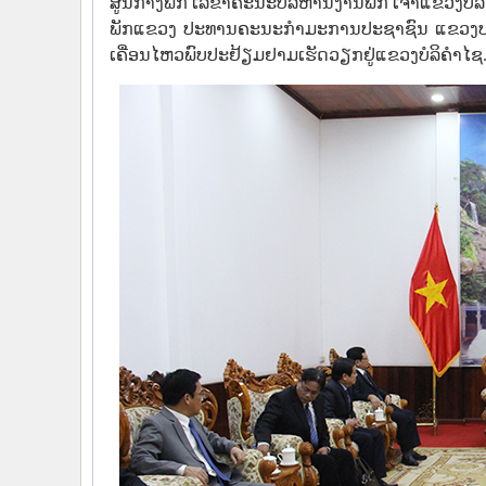
ສູນກາງພັກ ເລຂາຄະນະບໍລິຫານງານພັກ ເຈົ້າແຂວງບໍລ
ພັກແຂວງ ປະທານຄະນະກໍາມະການປະຊາຊົນ ແຂວງບາ
ເຄື່ອນໄຫວພົບປະຢ້ຽມຢາມເຮັດວຽກຢູ່ແຂວງບໍລິຄໍາໄຊ