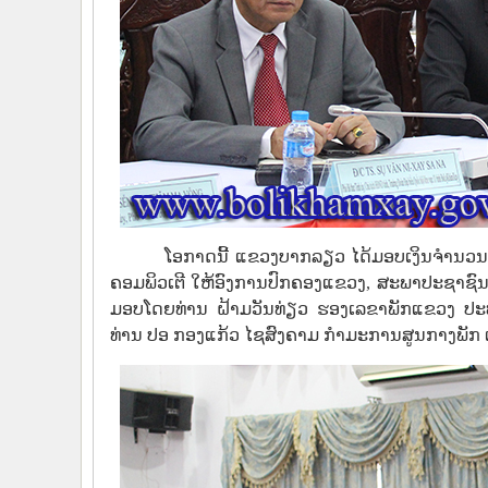
ໂອກາດນີ້ ແຂວງບາກລຽວ ໄດ້ມອບເງິນຈຳນວນ 2
ຄອມພິວເຕີ ໃຫ້ອົງການປົກຄອງແຂວງ, ສະພາປະຊາຊ
ມອບໂດຍທ່ານ ຝ້າມວັນທ່ຽວ ຮອງເລຂາພັກແຂວງ 
ທ່ານ ປອ ກອງແກ້ວ ໄຊສົງຄາມ ກຳມະການສູນກາງພັກ ເ