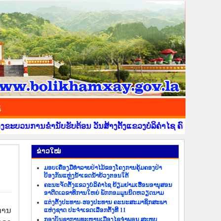
ຊ
້ອນ ວັນສ້າງຕັ້ງແຂວງບໍລິຄຳໄຊ ຄົບຮອບ 41 ປີ ວັນທີ 6 ມີນາ 1984-6 
​ຂ່າວ​ໃໝ່
ມອບເຄື່ອງມືທຳລາຍປ່າໄມ້ຂອງໂຄງການຄຸ້ມຄອງປ່າ
ປ້ອງກັນແຫຼ່ງນ້ຳເຂດນ້ຳຍ້ວງຕອນໃຕ້
ຄະນະຈັດຕັ້ງແຂວງບໍລິຄຳໄຊ ຢ້ຽມຢາມເຮືອນອານຸສອນ
ອາດີດເລຂາທິການໃຫຍ່ ພັກກອມມູນນິດຫວຽດນາມ
ແຕ່ງຕັ້ງປະທານ-ຮອງປະທານ ຄະນະສະມາຊິກສະພາ
ການ
ແຫ່ງຊາດ ປະຈຳເຂດເລືອກຕັ້ງທີ 11
ກອງບັນຊາການທະຫານເມືອງໄຊຈຳພອນ ສະຫຼຸບ