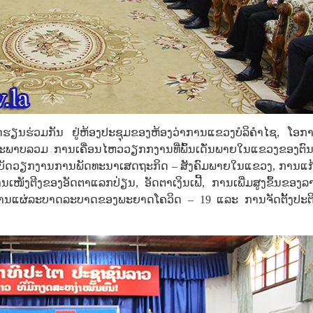
ຮຽນຮ່ວມກັນ ຢູ່ຫ້ອງປະຊຸມຂອງຫ້ອງວ່າການແຂວງບໍລິຄໍາໄຊ, ໂອກາດ
ສະພາບລວມ ການເຄື່ອນໄຫວວຽກກງານທີ່ພົ້ນເດັ່ນພາຍໃນແຂວງຂອງຕົນ
ປະຕິບັດວຽກງານການພັດທະນາເສດຖະກິດ – ສັງຄົມພາຍໃນແຂວງ, ການແກ້
ໜັງຕີງຂອງອັດຕາແລກປ່ຽນ, ອັດຕາເງິນເຟີ້, ການເພີ່ມສູງຂຶ້ນຂອງລ
້ໄຂການແຜ່ລະບາດລະບາດຂອງພະຍາດໂຄວິດ – 19 ແລະ ການຈັດຕັ້ງປະຕິ