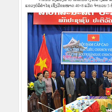
ແຂວງບໍລິຄຳໄຊ ເຊິ່ງມີຂະໜາດ 40×8 ແມັດ ຈຳນວນ 5 ຫ້ອງ