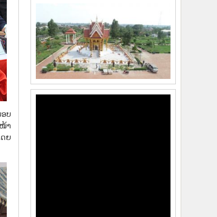
ມອບ
ໜ້າ
ໂດຍ