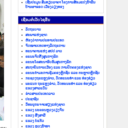
ເຊີນປະມູນ ສົມທຽບລາຄາ ໂຄງການສ້ອມແປງນ້ຳລິນ
ບ້ານຜາຂອດ ເມືອງວຽງທອງ
​ເຊື່ອມ​ຕໍ່​ເວັບ​ໄຊ​ອື່ນ
ລັດ​ຖະ​ບານ
ສະພາແຫ່ງຊາດ
ຫ້ອງວ່າການປະທານປະເທດ
ຈົດໝາຍເຫດທາງລັດຖະການ
ທະນາຄານແຫ່ງ ສປປ ລາວ
ຄະນະຈັດຕັ້ງສູນກາງພັກ
ຄະນະໂຄສະນາອົບຮົມສູນກາງພັກ
ສະຖາບັນການເມືອງ ແລະ ການປົກຄອງແຫ່ງຊາດ
ຄະນະ​ກຳມະການ​ຄຸ້ມ​ຄອງ​ຫຼັກ​ຊັບ ແລະ ຕະຫຼາດຫຼັກຊັບ
ກະຊວງຖະແຫຼງຂ່າວ, ວັດທະນະທຳ ແລະ ທ່ອງທ່ຽວ
ພະແນກ ຖະແຫຼງຂ່າວ, ວັດທະນະທຳ ແລະ ທ່ອງທ່ຽວ
ແຂວງສາລະວັນ
ຂ່າວ​ສານ​ປະ​ເທດ​ລາວ
ປະ​ຊາ​ຊົນ
ວິທະຍຸກະຈາຍສຽງແຫ່ງຊາດ
ແຂວງ ນະ​ຄອນຫຼວງວຽງ​ຈັນ
ແຂວງ ຜົ້ງ​ສາ​ລີ
ແຂວງ ບໍ່​ແກ້ວ
ແຂວງ ຫຼວງນໍ້າທາ