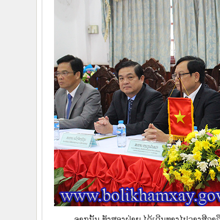
ຈາກນັ້ນ ທັງສອງຝ່າຍ ໄດ້ເດີນທາງໄປວາງສີລ