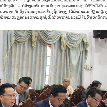
ບັນທຶກຊ່ວຍຈຳ ກ່ຽວກັບທິດທາງແຜນການຮ່ວມມືກັນ ຄື: ເພີ່ມທະວີ
ສ້າງພັກ – ກໍ່ສ້າງລະບົບການເມືອງຂອງແຕ່ລະແຂວງ ໃຫ້ນັບມື້ເຂັ້ມແ
ັນດາການຈັດຕັ້ງ ກົມກອງ ແລະ ທ້ອງຖິ່ນຕ່າງໆ ໄດ້ພົບປະແລກປ່ຽນວຽກ
ການບໍລິການ ຕະຫຼອດຮອດການຊຸກຍູ້ເປີດກ້ວາງການຮ່ວມມື ໃນຂົງເຂດວັດ