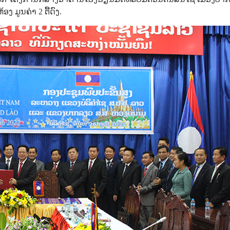
 ມູນຄ່າ 2 ຕື້ດົງ.