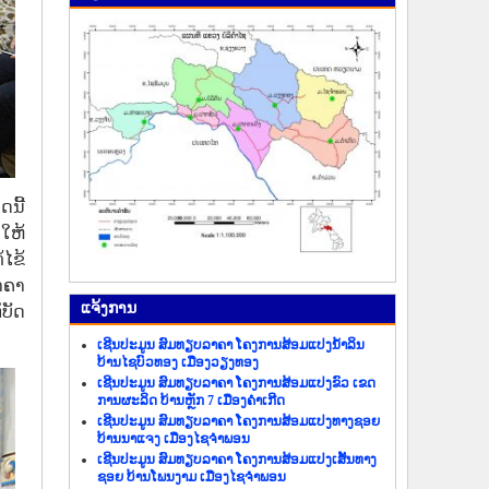
ນີ້
ໃຫ້
ໄຂ້
າຄາ
ແຈ້ງ​ການ
ບັດ
ເຊີນປະມູນ ສົມທຽບລາຄາ ໂຄງການສ້ອມແປງນ້ຳລິນ
ບ້ານໄຊບົວທອງ ເມືອງວຽງທອງ
ເຊີນປະມູນ ສົມທຽບລາຄາ ໂຄງການສ້ອມແປງຂົວ ເຂດ
ການຜະລິດ ບ້ານຫຼັກ 7 ເມືອງຄຳເກີດ
ເຊີນປະມູນ ສົມທຽບລາຄາ ໂຄງການສ້ອມແປງທາງຊອຍ
ບ້ານນາແຈງ ເມືອງໄຊຈຳພອນ
ເຊີນປະມູນ ສົມທຽບລາຄາ ໂຄງການສ້ອມແປງເສັ້ນທາງ
ຊອຍ ບ້ານໂພນງາມ ເມືອງໄຊຈຳພອນ