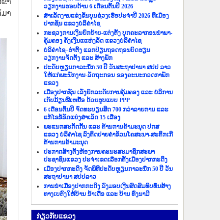
ລຂາ
ວຽກງານຮອບດ້ານ 6 ເດືອນຕົ້ນປີ 2026
້ມາ
ສຳເລັດງານແຂ່ງຂັນບຸນຊ່ວງເຮືອປະຈຳປີ 2026 ທີ່ເມືອງ
ປາກຊັນ ແຂວງບໍລິຄຳໄຊ
ກະຊວງການເງິນຍົກຍ້າຍ-ແຕ່ງຕັ້ງ ບຸກຄະລາກອນນຳພາ-
ຄຸ້ມຄອງ ຄັງເງີນແແຫ່ງລັດ ແຂວງບໍລິຄຳໄຊ
ບໍລິຄຳໄຊ–ຮ່າຕິ້ງ ແລກປ່ຽນຖອດຖອນບົດຮຽນ
ວຽກງານຈັດຕັ້ງ ແລະ ສ້າງພັກ
ປະດັບຫຼຽນກາລະນຶກ 50 ປີ ວັນສະຖາປານາ ສປປ ລາວ
ໃຫ້ແກ່ພະນັກງານ-ລັດຖະກອນ ຂອງຄະນະກວດກາພັກ
ແຂວງ
ເມືອງປາກຊັນ ເລັ່ງຍົກລະດັບການຄຸ້ມຄອງ ແລະ ບໍລິການ
ເກັບມ້ຽນຂີ້ເຫຍື້ອ ດ້ວຍຮູບແບບ PPP
6 ເດືອນຕົ້ນປີ ຈົດທະບຽນສິດ 700 ກວ່າລາຍການ ແລະ
ແກ້ໄຂຂໍ້ຂັດແຍ່ງສຳເລັດ 15 ເລື່ອງ
ພະແນກສະກັດກັ້ນ ແລະ ຕ້ານການຄ້າມະນຸດ ປກສ
ແຂວງ ບໍລິຄຳໄຊ ລົງຕິດປາຍຄຳຂັວນໂຄສະນາ-ສະຕິກເກີ
ຕ້ານການຄ້າມະນຸດ
ປະກາດສ້າງຕັ້ງຫ້ອງການຄະນະສະມາຊິກສະພາ
ປະຊາຊົນແຂວງ ປະຈຳເຂດເລືອກຕັ້ງເມືອງປາກກະດິງ
ເມືອງປາກກະດິງ ຈັດພິທີປະດັບຫຼຽນກາລະນຶກ 50 ປີ ວັນ
ສະຖາປານາ ສປປລາວ
ການນຳເມືອງປາກກະດິງ ລົງມອບເງີນສົດສົມທົບທຶນສ້າງ
ທາງເບຕົງໃຫ້ບ້ານ ນ້ຳເດື່ອ ແລະ ບ້ານ ທົ່ງນາມີ
ກ່ຽວ​ກັບ​ແຂວງ