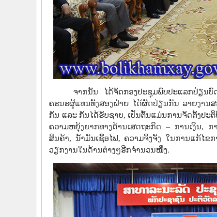
ຈາກນັ້ນ ໄດ້ຈັດກອງປະຊຸມພົບປະແລກປ່ຽນບົດ
ຄະນະຜູ້ແທນທັງສອງຝ່າຍ ໄດ້ຜັດປ່ຽນກັນ ລາຍງານ
ກັນ ແລະ ກັນໄດ້ຮັບຊາບ, ເປັນຕົ້ນແມ່ນການຈັດຕັ້ງ
ຄວາມຫຍຸ້ງຍາກທາງດ້ານເສດຖະກິດ – ການເງິນ, ການເ
ສິນຄ້າ, ນ້້ຳມັນເຊື້ອໄຟ, ຄວາມຈິງຈັງ ໃນການແກ
ວຽກງານໃນດ້ານຕ່າງໆອີກຈໍານວນໜຶ່ງ.