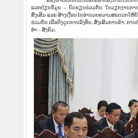
ສອງຝ່າຍເຫັນດີເປັນເອກະພາບລົງນາມໃນບົດ
ແລກປ່ຽນຂໍ້ມູນ – ບົດຮຽນຮ່ວມກັນ ໃນວຽກງານການກໍ່
ສົ່ງເສີມ ແລະ ສ້າງເງື່ອນໄຂອໍານວຍຄວາມສະດວກໃຫ້ບ
ຮ່ວມກັນ ເພື່ອດຶງດູດການລົງທຶນ, ສົ່ງເສີມການຄ້າ, 
ທໍາ – ສັງຄົມ.