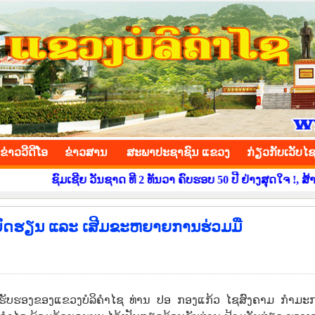
INCE
ຂ່າວ​ວີ​ດີ​ໂອ
​ຂ່າວ​ສານ
ສະພາປະຊາຊົນ ແຂວງ
​ກ່ຽວ​ກັບ​ເວັບ​ໄ
 ທີ 2 ທັນວາ ຄົບຮອບ 50 ປີ ຢ່າງສຸດໃຈ !, ສ້າງຂະບວນການຂໍ່ານັບຮັບຕ
ບົດຮຽນ ແລະ ເສີມຂະຫຍາຍການຮ່ວມມື
້ອງຮັບຮອງຂອງແຂວງບໍລິຄໍາໄຊ ທ່ານ ປອ ກອງແກ້ວ ໄຊສົງຄາມ ກຳມະ