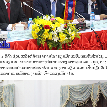
 ຕື້ດົງ ຊ່ວຍເຫລືອກໍ່ສ້າງອາຄານໂຮງຮຽນມັດທະຍົມຕອນຕົ້ນສິນໄຊ, 
ົນແຂວງ ແລະ ພະແນກການຕ່າງປະເທດແຂວງ ພາກສ່ວນລະ 5 ຊຸດ, ຕາງ
ປະທານຄະນະກໍາມະການປະຊາຊົນ ແຂວງບາກລຽວ ແລະ ເປັນກຽດຮັບ
ລຂາຄະນະບໍລິຫານງານພັກ ເຈົ້າແຂວງບໍລິຄຳໄຊ.