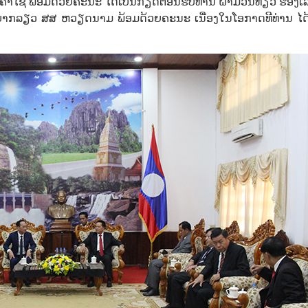
ິຄຳໄຊ ພ້ອມດ້ວຍຄະນະ ໄດ້ເປັນກຽດຕ້ອນຮັບທ່ານ ຝ້າມວັນທ່ຽວ ຮອງເ
ກລຽວ ສສ ຫວຽດນາມ ພ້ອມດ້ວຍຄະນະ ເນື່ອງໃນໂອກາດທີທ່ານ ໄດ
.