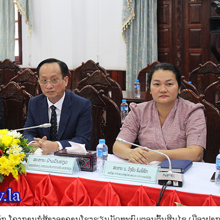
າລຶກ ໂຄງການກໍ່ສ້າງອາຄານໂຮງຮຽນມັດທະຍົມຕອນຕົ້ນສິນໄຊ ເມືອງປາກ