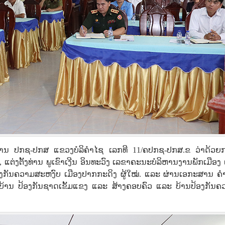
ະການ ປກຊ-ປກສ ແຂວງບໍລິຄຳໄຊ ເລກທີ 11/ຄປກຊ-ປກສ.ຂ ວ່າດ້ວຍ
່ງຕັ້ງທ່ານ ພູເຂົາເງີນ ອິນທະວົງ ເລຂາຄະນະບໍລິຫານງານພັກເມືອງ ເ
ກັນຄວາມສະຫງົບ ເມືອງປາກກະດິງ ຜູ້ໃໝ່. ແລະ ຜ່ານເອກະສານ ຄຳສ
ບ້ານ ປ້ອງກັນຊາດເຂັ້ມແຂງ ແລະ ສ້າງຄອບຄົວ ແລະ ບ້ານປ້ອງກັນຄ