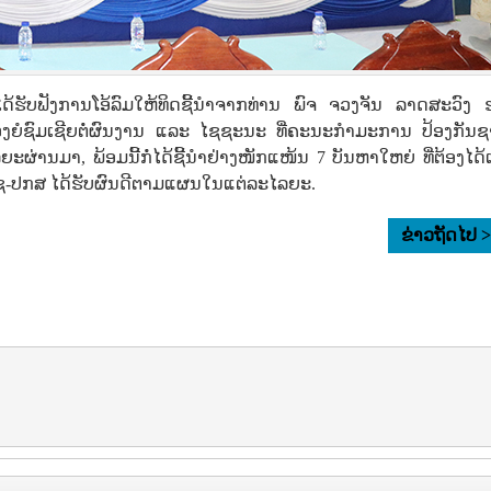
ດ້ຮັບຟັງການໂອ້ລົມໃຫ້ທິດຊີ້ນຳຈາກທ່ານ ພົຈ ຈວງຈັນ ລາດສະວົງ 
ອງຍໍຊົມເຊີຍຕໍ່ຜົນງານ ແລະ ໄຊຊະນະ ທີ່ຄະນະກຳມະການ ປ້ອງກັນຊ
ານມາ, ພ້ອມນີ້ກໍ່ໄດ້ຊີ້ນຳຢ່າງໜັກແໜ້ນ 7 ບັນຫາໃຫຍ່ ທີ່ຕ້ອງໄດ້ເ
ກຊ-ປກສ ໄດ້ຮັບຜົນດີຕາມແຜນໃນແຕ່ລະໄລຍະ.
ຂ່າວຖັດໄປ 