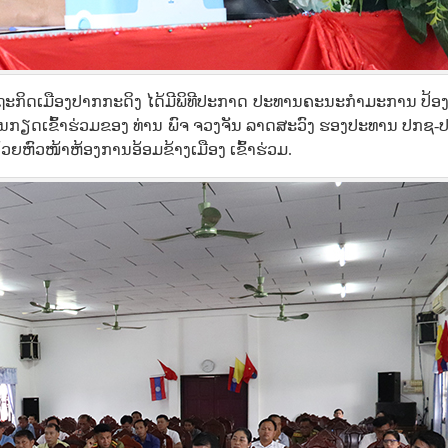
ເສດຖະກິດເມືອງປາກກະດິງ ໄດ້ມີພິທີປະກາດ ປະທານຄະນະກຳມະການ ປ້ອງ
ປັນກຽດເຂົ້າຮ່ວມຂອງ ທ່ານ ພົຈ ຈວງຈັນ ລາດສະວົງ ຮອງປະທານ ປກຊ-
ຫົວໜ້າຫ້ອງການອ້ອມຂ້າງເມືອງ ເຂົ້າຮ່ວມ.