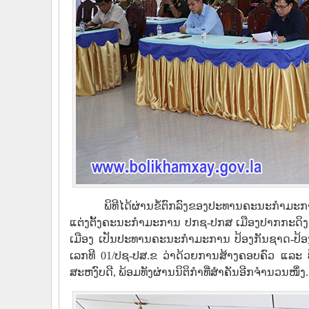
ພິທີໄດ້ຜ່ານຂໍ້ຕົກລົງຂອງປະທານຄະນະກຳມ
ແຕ່ງຕັ້ງຄະນະກຳມະການ ປກຊ-ປກສ ເມືອງປາກກະດິງ, ແຕ
ເມືອງ ເປັນປະທານຄະນະກຳມະການ ປ້ອງກັນຊາດ-ປ້ອງ
ເລກທີ 01/ປຊ-ປສ.ຂ ວ່າດ້ວຍການສ້າງຄອບຄົວ ແລະ 
ສະຫງົບດີ, ພ້ອມທັງຜ່ານນິຕິກຳທີ່ສຳຄັນອີກຈຳນວນໜຶ່ງ.