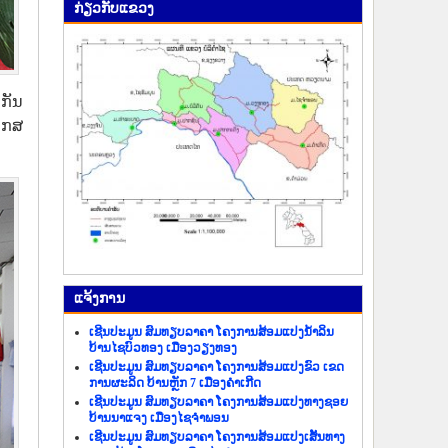
ກ່ຽວ​ກັບ​ແຂວງ
ກັນ
ປກສ
ແຈ້ງ​ການ
ເຊີນປະມູນ ສົມທຽບລາຄາ ໂຄງການສ້ອມແປງນ້ຳລິນ
ບ້ານໄຊບົວທອງ ເມືອງວຽງທອງ
ເຊີນປະມູນ ສົມທຽບລາຄາ ໂຄງການສ້ອມແປງຂົວ ເຂດ
ການຜະລິດ ບ້ານຫຼັກ 7 ເມືອງຄຳເກີດ
ເຊີນປະມູນ ສົມທຽບລາຄາ ໂຄງການສ້ອມແປງທາງຊອຍ
ບ້ານນາແຈງ ເມືອງໄຊຈຳພອນ
ເຊີນປະມູນ ສົມທຽບລາຄາ ໂຄງການສ້ອມແປງເສັ້ນທາງ