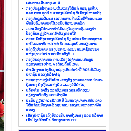
ເສຍຫາຍເສັ້ນທາງເລກ 8
ກອງປະຊຸມສ້າງຄວາມເຂັ້ມແຂງໃຫ້ແກ່ ສສຊ ຊຸດທີ X
ແລະ ສສຂ ຊຸດທີ V ແຂວງບໍລິຄຳໄຊ ທີ່ເມືອງປາກກະດິງ
ກອງປະຊຸມເຜີຍແຜ່ ເອກກະສານຫັນເປັນດີຈີຕອນ ແລະ
ຝຶກອົບຮົມການນຳໃຊ້ລະບົບສື່ສານພາກລັດ
ມອບເຄື່ອງມືທຳລາຍປ່າໄມ້ຂອງໂຄງການຄຸ້ມຄອງປ່າ
ປ້ອງກັນແຫຼ່ງນ້ຳເຂດນ້ຳຍ້ວງຕອນໃຕ້
ຄະນະຈັດຕັ້ງແຂວງບໍລິຄຳໄຊ ຢ້ຽມຢາມເຮືອນອານຸສອນ
ອາດີດເລຂາທິການໃຫຍ່ ພັກກອມມູນນິດຫວຽດນາມ
ແຕ່ງຕັ້ງປະທານ-ຮອງປະທານ ຄະນະສະມາຊິກສະພາ
ແຫ່ງຊາດ ປະຈຳເຂດເລືອກຕັ້ງທີ 11
ກອງບັນຊາການທະຫານເມືອງໄຊຈຳພອນ ສະຫຼຸບ
ວຽກງານຮອບດ້ານ 6 ເດືອນຕົ້ນປີ 2026
ສຳເລັດງານແຂ່ງຂັນບຸນຊ່ວງເຮືອປະຈຳປີ 2026 ທີ່ເມືອງ
ປາກຊັນ ແຂວງບໍລິຄຳໄຊ
ກະຊວງການເງິນຍົກຍ້າຍ-ແຕ່ງຕັ້ງ ບຸກຄະລາກອນນຳພາ-
ຄຸ້ມຄອງ ຄັງເງີນແແຫ່ງລັດ ແຂວງບໍລິຄຳໄຊ
ບໍລິຄຳໄຊ–ຮ່າຕິ້ງ ແລກປ່ຽນຖອດຖອນບົດຮຽນ
ວຽກງານຈັດຕັ້ງ ແລະ ສ້າງພັກ
ປະດັບຫຼຽນກາລະນຶກ 50 ປີ ວັນສະຖາປານາ ສປປ ລາວ
ໃຫ້ແກ່ພະນັກງານ-ລັດຖະກອນ ຂອງຄະນະກວດກາພັກ
ແຂວງ
ເມືອງປາກຊັນ ເລັ່ງຍົກລະດັບການຄຸ້ມຄອງ ແລະ ບໍລິການ
ເກັບມ້ຽນຂີ້ເຫຍື້ອ ດ້ວຍຮູບແບບ PPP