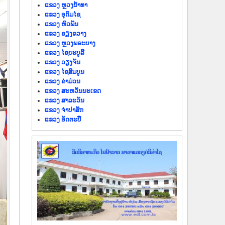
ແຂວງ ຫຼວງນໍ້າທາ
ແຂວງ ອຸດົມໄຊ
ແຂວງ ຫົວພັນ
ແຂວງ ຊຽງຂວາງ
ແຂວງ ຫຼວງພຣະບາງ
ແຂວງ ໄຊຍະບູລີ
ແຂວງ ວຽງຈັນ
ແຂວງ ໄຊສົມບູນ
ແຂວງ ຄຳມ່ວນ
ແຂວງ ສະຫວັນນະເຂດ
ແຂວງ ສາລະວັນ
ແຂວງ ຈຳປາສັກ
ແຂວງ ອັດຕະປື