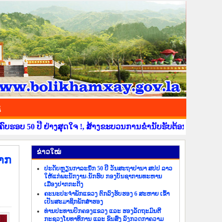
ຊ
ຢ່າງສຸດໃຈ !, ສ້າງຂະບວນການຂໍ່ານັບຮັບຕ້ອນ ວັນສ້າງຕັ້ງແຂວງບໍລິຄ
​ຂ່າວ​ໃໝ່
າກ
ປະດັບຫຼຽນກາລະນຶກ 50 ປີ ວັນສະຖາປານາ ສປປ ລາວ
ໃຫ້ແກ່ພະນັກງານ-ນັກຮົບ ກອງບັນຊາການທະຫານ
ເມືອງປາກກະດິງ
ຄະນະປະຈຳພັກແຂວງ ຕົກລົງຮັບຮອງ 6 ສະຫາຍ ເຂົ້າ
ເປັນສະມາຊິກພັກສຳຮອງ
ທ່ານປະທານປົກຄອງແຂວງ ແລະ ຮອງລັດຖະມົນຕີ
ກະຊວງໂຍທາທິການ ແລະ ຂົນສົ່ງ ລົງກວດກາຄວາມ