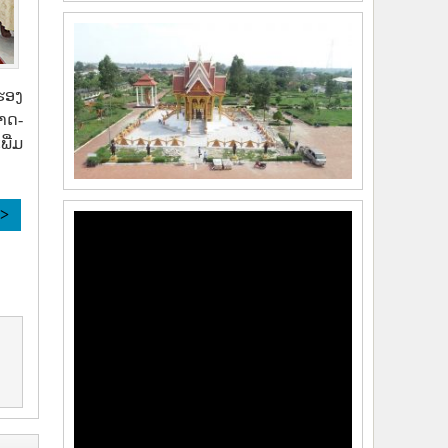
ຮອງ
າດ-
ພີ່ມ
>>