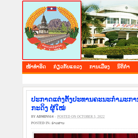
BOLIKHAMXAY PROV
ໜ້າ​ທຳ​ອິດ
​ກ່ຽວ​ກັບ​ແຂວງ
​ການ​ເມືອງ
ນິ​ຕິ​ກຳ
ປະກາດແຕ່ງຕັ້ງປະທານຄະນະກຳມະກາ
ກະດິງ ຜູ້ໃໝ່
BY
ADMINS14
–
POSTED ON OCTOBER 3, 2022
POSTED IN:
​ຂ່າວ​ສານ