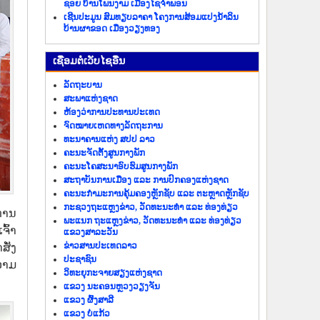
ຊອຍ ບ້ານໂພນງາມ ເມືອງໄຊຈຳພອນ
ເຊີນປະມູນ ສົມທຽບລາຄາ ໂຄງການສ້ອມແປງນ້ຳລິນ
ບ້ານຜາຂອດ ເມືອງວຽງທອງ
​ເຊື່ອມ​ຕໍ່​ເວັບ​ໄຊ​ອື່ນ
ລັດ​ຖະ​ບານ
ສະພາແຫ່ງຊາດ
ຫ້ອງວ່າການປະທານປະເທດ
ຈົດໝາຍເຫດທາງລັດຖະການ
ທະນາຄານແຫ່ງ ສປປ ລາວ
ຄະນະຈັດຕັ້ງສູນກາງພັກ
ຄະນະໂຄສະນາອົບຮົມສູນກາງພັກ
ສະຖາບັນການເມືອງ ແລະ ການປົກຄອງແຫ່ງຊາດ
ຄະນະ​ກຳມະການ​ຄຸ້ມ​ຄອງ​ຫຼັກ​ຊັບ ແລະ ຕະຫຼາດຫຼັກຊັບ
ກະຊວງຖະແຫຼງຂ່າວ, ວັດທະນະທຳ ແລະ ທ່ອງທ່ຽວ
ການ
ພະແນກ ຖະແຫຼງຂ່າວ, ວັດທະນະທຳ ແລະ ທ່ອງທ່ຽວ
ຈົ້າ
ແຂວງສາລະວັນ
ຂ່າວ​ສານ​ປະ​ເທດ​ລາວ
ັ່ງ
ປະ​ຊາ​ຊົນ
ວາມ
ວິທະຍຸກະຈາຍສຽງແຫ່ງຊາດ
ແຂວງ ນະ​ຄອນຫຼວງວຽງ​ຈັນ
ແຂວງ ຜົ້ງ​ສາ​ລີ
ແຂວງ ບໍ່​ແກ້ວ