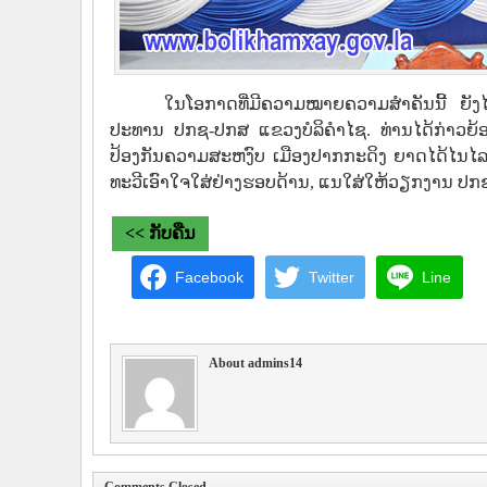
ໃນໂອກາດທີ່ມີຄວາມໝາຍຄວາມສຳຄັນນີ້ ຍັງໄ
ປະທານ ປກຊ-ປກສ ແຂວງບໍລິຄຳໄຊ. ທ່ານໄດ້ກ່າວຍ້
ປ້ອງກັນຄວາມສະຫງົບ ເມືອງປາກກະດິງ ຍາດໄດ້ໄນໄລຍະຜ່
ທະວີເອົາໃຈໃສ່ຢ່າງຮອບດ້ານ, ແນໃສ່ໃຫ້ວຽກງານ ປ
<< ກັບຄືນ
Facebook
Twitter
Line
About admins14