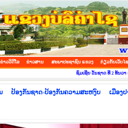
INCE
ຂ່າວ​ວີ​ດີ​ໂອ
​ຂ່າວ​ສານ
ສະພາປະຊາຊົນ ແຂວງ
​ກ່ຽວ​ກັບ​ເວັບ​ໄ
ຊົມເຊີຍ ວັນຊາດ ທີ 2 ທັນວາ ຄົບຮອບ 50 ປີ 
ນ ປ້ອງກັນຊາດ-ປ້ອງກັນຄວາມສະຫງົບ ເມືອງປ