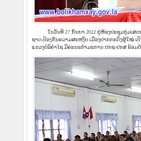
ໃນວັນທີ 27 ກັນຍາ 2022 ຢູ່ຫ້ອງປະຊຸມກຸ່ມ
ຊາດ-ປ້ອງກັນຄວາມສະຫງົບ ເມືອງປາກກະດິງຜູ້ໃໝ່ ເ
ແຂວງບໍລິຄຳໄຊ ມີຄະນະກຳມະການ ປກຊ-ປກສ ພ້ອມດ້ວຍ