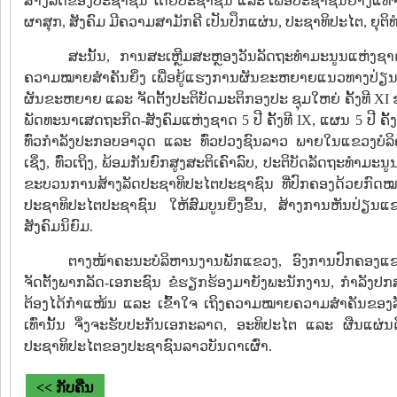
ສ້າງລັດຂອງປະຊາຊົນ ໂດຍປະຊາຊົນ ແລະ ເພື່ອປະຊາຊົນຢ່າງແທ້ຈິງ,
ຜາສຸກ, ສັງຄົມ ມີຄວາມສາມັກຄີ ເປັນປຶກແຜ່ນ, ປະຊາທິປະໄຕ, ຍຸຕິທໍ
ສະນັ້ນ, ການສະເຫຼີມສະຫຼອງວັນລັດຖະທໍາມະນູນແຫ່ງຊາດ
ຄວາມໝາຍສໍາຄັນຍິ່ງ ເພື່ອຍູ້ແຮງການຜັນຂະຫຍາຍແນວທາງປ່ຽນແປງ
ຜັນຂະຫຍາຍ ແລະ ຈັດຕັ້ງປະຕິບັດມະຕິກອງປະ ຊຸມໃຫຍ່ ຄັ້ງທີ XI
ພັດທະນາເສດຖະກິດ-ສັງຄົມແຫ່ງຊາດ 5 ປີ ຄັ້ງທີ IX, ແຜນ 5 ປີ ຄັ້ງທີ 
ທົ່ວກໍາລັງປະກອບອາວຸດ ແລະ ທົ່ວປວງຊົນລາວ ພາຍໃນແຂວງບໍລິຄ
ເຊິ່ງ, ທົ່ວເຖິງ, ພ້ອມກັນຍົກສູງສະຕິເຄົາລົບ, ປະຕິບັດລັດຖະທໍາມ
ຂະບວນການສ້າງລັດປະຊາທິປະໄຕປະຊາຊົນ ທີ່ປົກຄອງດ້ວຍກົດໝາ
ປະຊາທິປະໄຕປະຊາຊົນ ໃຫ້ສົມບູນຍິ່ງຂຶ້ນ, ສ້າງການຫັນປ່ຽນແຂ
ສັງຄົມນິຍົມ.
ຕາງໜ້າຄະນະບໍລິຫານງານພັກແຂວງ, ອົງການປົກຄອງແ
ຈັດຕັ້ງພາກລັດ-ເອກະຊົນ ຂໍຮຽກຮ້ອງມາຍັງພະນັກງານ, ກໍາລັງປກສ-
ຕ້ອງໄດ້ກຳແໜ້ນ ແລະ ເຂົ້າໃຈ ເຖິງຄວາມໝາຍຄວາມສຳຄັນຂອງ
ເທົ່ານັ້ນ ຈຶ່ງຈະຮັບປະກັນເອກະລາດ, ອະທິປະໄຕ ແລະ ຜືນແຜ
ປະຊາທິປະໄຕຂອງປະຊາຊົນລາວບັນດາເຜົ່າ.
<< ກັບຄືນ