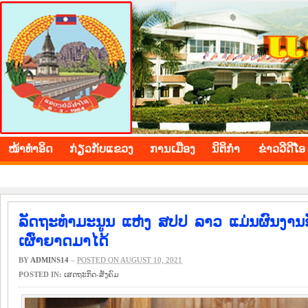
BOLIKHAMXAY PROVINCE
ໜ້າ​ທຳ​ອິດ
​ກ່ຽວ​ກັບ​ແຂວງ
​ການ​ເມືອງ
ນິ​ຕິ​ກຳ
ຂ່າວ​ວີ​ດີ​ໂອ
ລັດຖະທໍາມະນູນ ແຫ່ງ ສປປ ລາວ ແມ່ນຜົນງານອັນ
ເຜົ່າຍາດມາໄດ້
BY
ADMINS14
–
POSTED ON AUGUST 10, 2021
POSTED IN:
​ເສດ​ຖະ​ກິດ-ສັງ​ຄົມ