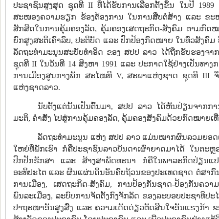
ປະຊາຊົນສູງສຸດ ຊຸດທີ II ທີ່ໄດ້ຮັບການເລືອກຕັ້ງຂຶ້ນ ໃນປີ 1989
ສະໜອງຄວາມຮຽກ ຮ້ອງຕ້ອງການ ໃນການສືບຕໍ່ສ້າງ ແລະ ຂະຫ
ສັກສິດໃນການຄຸ້ມຄອງລັດ, ຄຸ້ມຄອງເສດຖະກິດ-ສັງຄົມ ຕາມກົດໝາຍ
ຍົກສູງສະຕິເຄົາລົບ, ປະຕິບັດ ແລະ ປົກປ້ອງກົດໝາຍ ໃນທົ່ວສັງຄົມ 
ລັດຖະທໍາມະນູນສະບັບທໍາອິດ ຂອງ ສປປ ລາວ ໄດ້ຖືກຮັບຮອງຈາ
ຊຸດທີ II ໃນວັນທີ 14 ສິງຫາ 1991 ແລະ ປະກາດໃຊ້ຢ່າງເປັນທາງ
ການເມືອງສູນກາງພັກ ສະໄໝທີ V, ສະພາແຫ່ງຊາດ ຊຸດທີ III ຈຶ່ງໄ
ແຫ່ງຊາດລາວ.
ນັບຕັ້ງແຕ່ນັ້ນເປັນຕົ້ນມາ, ສປປ ລາວ ໄດ້ຫັນປ່ຽນຈາກກ
ມະຕິ, ຄໍາສັ່ງ ໄປສູ່ການຄຸ້ມຄອງລັດ, ຄຸ້ມຄອງສັງຄົມດ້ວຍກົດໝາຍເທື
ລັດຖະທໍາມະນູນ ແຫ່ງ ສປປ ລາວ ແມ່ນໝາກຜົນລວມຍອດແຫ່
ໃຫຍ່ທີ່ພັກເຮົາ ກໍ່ຄືປະຊາຊົນລາວບັນດາເຜົ່າຍາດມາໄດ້ ໃນ
ປົກປັກຮັກສາ ແລະ ສ້າງສາພັດທະນາ ກໍ່ຄືໃນພາລະກິດປ່ຽນແປ
ອະທິປະໄຕ ແລະ ຜືນແຜ່ນດິນອັນຄົບຖ້ວນຂອງປະເທດຊາດ ຕໍ່ສາກົນ,
ການເມືອງ, ເສດຖະກິດ-ສັງຄົມ, ການປ້ອງກັນຊາດ-ປ້ອງກັນຄວ
ພົນລະເມືອງ, ລະບົບການຈັດຕັ້ງກົງຈັກລັດ ຂອງລະບອບປະຊາທິປະໄ
ປາຖະໜາອັນສູງສົ່ງ ແລະ ຄວາມເດັດດ່ຽວຕັດສິນໃຈອັນແຮງກ້າ ຂອງ